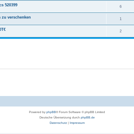
ics 520399
6
h zu verschenken
1
0T€
2
Powered by
phpBB
® Forum Software © phpBB Limited
Deutsche Übersetzung durch
phpBB.de
Datenschutz
|
Impressum