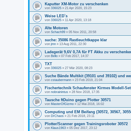
Kaputter XM-Motor zu verschenken
von
336025
» 21 Apr 2020, 15:23
Weise LED`s
von
336025
» 11 Apr 2020, 13:18
Alte Motoren
von
Schach99
» 05 Nov 2011, 20:58
suche: 35086 Rastleuchtkappe klar
von
jmn
» 13 Aug 2011, 22:30
Ladegerät 9,6V 0,7A für FT Akku zu verschenke
von
Bello
» 07 Feb 2017, 14:37
TXT
von
336025
» 27 Mär 2020, 08:23
Suche Bände Multikit (39101 und 39102) und wei
von
cstaubermann
» 23 Feb 2019, 21:04
Fischertechnik Schaufenster Kirmes Modell-Set
von
nobrainintus
» 28 Nov 2018, 17:35
Tausche ftDuino gegen Plotter 30571
von
MasterOfGizmo
» 12 Mai 2018, 16:02
Computing und EM Beifang (30572, 30567, 3055
von
DrChaos
» 21 Feb 2018, 23:11
Plotter/Scanner gegen Trainingsroboter 30572
von
Klaus1963
» 05 Dez 2017, 23:12