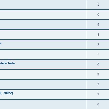
1
0
5
3
n
3
1
tere Teile
0
3
2
4, 30072)
3
0