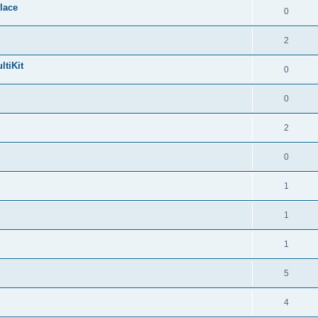
lace
0
2
ltiKit
0
0
2
0
1
1
1
5
4