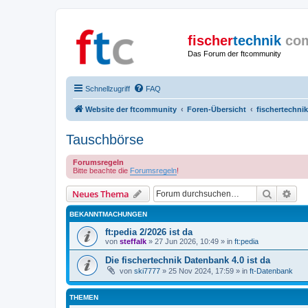
fischer
technik
co
Das Forum der ftcommunity
Schnellzugriff
FAQ
Website der ftcommunity
Foren-Übersicht
fischertechni
Tauschbörse
Forumsregeln
Bitte beachte die
Forumsregeln
!
Suche
Erw
Neues Thema
BEKANNTMACHUNGEN
ft:pedia 2/2026 ist da
von
steffalk
» 27 Jun 2026, 10:49 » in
ft:pedia
Die fischertechnik Datenbank 4.0 ist da
von
ski7777
» 25 Nov 2024, 17:59 » in
ft-Datenbank
THEMEN