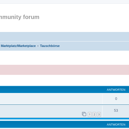
mmunity forum
k Marktplatz/Marketplace
Tauschbörse
eiterte Suche
ANTWORTEN
0
53
1
2
3
ANTWORTEN