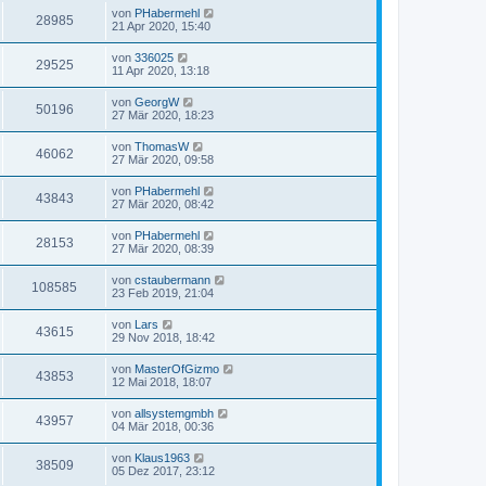
von
PHabermehl
28985
21 Apr 2020, 15:40
von
336025
29525
11 Apr 2020, 13:18
von
GeorgW
50196
27 Mär 2020, 18:23
von
ThomasW
46062
27 Mär 2020, 09:58
von
PHabermehl
43843
27 Mär 2020, 08:42
von
PHabermehl
28153
27 Mär 2020, 08:39
von
cstaubermann
108585
23 Feb 2019, 21:04
von
Lars
43615
29 Nov 2018, 18:42
von
MasterOfGizmo
43853
12 Mai 2018, 18:07
von
allsystemgmbh
43957
04 Mär 2018, 00:36
von
Klaus1963
38509
05 Dez 2017, 23:12