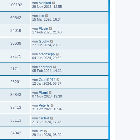
von
Masked
100192
29 Nov 2013, 12:55
von
jmn
60542
15 Mär 2026, 16:34
von
Flysie
24019
17 Feb 2025, 21:48
von
Gucky
30639
27 Jun 2024, 20:03
von
atzensepp
27175
04 Jun 2024, 20:52
von
schröttel
31711
05 Feb 2024, 14:22
von
Crami1974
26201
12 Jan 2024, 05:57
von
Pilami
35843
07 Nov 2023, 19:39
von
Peterle
33413
31 Dez 2021, 11:34
von
fisch-d
38113
21 Okt 2020, 17:43
von
uffi
34042
29 Jun 2020, 08:29