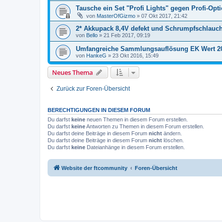
Tausche ein Set "Profi Lights" gegen Profi-Opt
von
MasterOfGizmo
» 07 Okt 2017, 21:42
2* Akkupack 8,4V defekt und Schrumpfschlauc
von
Bello
» 21 Feb 2017, 09:19
Umfangreiche Sammlungsauflösung EK Wert 2
von
HankeG
» 23 Okt 2016, 15:49
Neues Thema
Zurück zur Foren-Übersicht
BERECHTIGUNGEN IN DIESEM FORUM
Du darfst
keine
neuen Themen in diesem Forum erstellen.
Du darfst
keine
Antworten zu Themen in diesem Forum erstellen.
Du darfst deine Beiträge in diesem Forum
nicht
ändern.
Du darfst deine Beiträge in diesem Forum
nicht
löschen.
Du darfst
keine
Dateianhänge in diesem Forum erstellen.
Website der ftcommunity
Foren-Übersicht