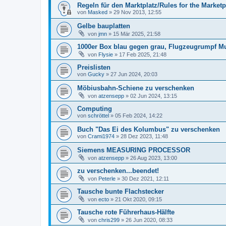
Regeln für den Marktplatz/Rules for the Marketp
von
Masked
» 29 Nov 2013, 12:55
Gelbe bauplatten
von
jmn
» 15 Mär 2025, 21:58
1000er Box blau gegen grau, Flugzeugrumpf Mu
von
Flysie
» 17 Feb 2025, 21:48
Preislisten
von
Gucky
» 27 Jun 2024, 20:03
Möbiusbahn-Schiene zu verschenken
von
atzensepp
» 02 Jun 2024, 13:15
Computing
von
schröttel
» 05 Feb 2024, 14:22
Buch "Das Ei des Kolumbus" zu verschenken
von
Crami1974
» 28 Dez 2023, 11:48
Siemens MEASURING PROCESSOR
von
atzensepp
» 26 Aug 2023, 13:00
zu verschenken...beendet!
von
Peterle
» 30 Dez 2021, 12:11
Tausche bunte Flachstecker
von
ecto
» 21 Okt 2020, 09:15
Tausche rote Führerhaus-Hälfte
von
chris299
» 26 Jun 2020, 08:33