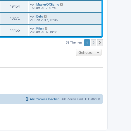
von
MasterOfGizmo
49454
15 Okt 2017, 07:49
von
Bello
40271
21 Feb 2017, 16:45
von
Kilian
44455
23 Okt 2016, 19:35
1
2
Nächste
39 Themen
Gehe zu
Alle Cookies löschen
Alle Zeiten sind
UTC+02:00