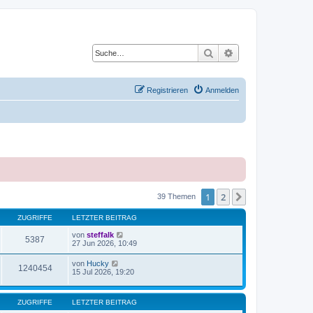
Suche
Erweiterte Suche
Registrieren
Anmelden
1
2
Nächste
39 Themen
ZUGRIFFE
LETZTER BEITRAG
von
steffalk
5387
27 Jun 2026, 10:49
von
Hucky
1240454
15 Jul 2026, 19:20
ZUGRIFFE
LETZTER BEITRAG