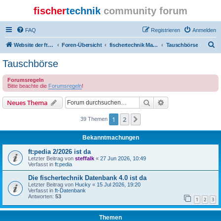
fischer
technik
community forum
FAQ
Registrieren
Anmelden
S
Website der ftcommunity
Foren-Übersicht
fischertechnik Marktplatz/Marketplace
Tauschbörse
u
Tauschbörse
c
Forumsregeln
h
Bitte beachte die
Forumsregeln
!
e
Suche
Erweiterte Suche
Neues Thema
1
2
Nächste
39 Themen
Bekanntmachungen
ft:pedia 2/2026 ist da
Letzter Beitrag von
steffalk
«
27 Jun 2026, 10:49
Verfasst in
ft:pedia
Die fischertechnik Datenbank 4.0 ist da
Letzter Beitrag von
Hucky
«
15 Jul 2026, 19:20
Verfasst in
ft-Datenbank
Antworten:
53
1
2
3
Themen