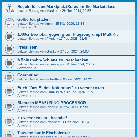
Regeln für den Marktplatz/Rules for the Marketplace
Letzter Beitrag von
Masked
«
29 Nov 2013, 12:55
Gelbe bauplatten
Letzter Beitrag von
jmn
«
15 Mär 2026, 16:34
Antworten:
2
1000er Box blau gegen grau, Flugzeugrumpf MultiKit
Letzter Beitrag von
Flysie
«
17 Feb 2025, 21:48
Preislisten
Letzter Beitrag von
Gucky
«
27 Jun 2024, 20:03
Möbiusbahn-Schiene zu verschenken
Letzter Beitrag von
atzensepp
«
04 Jun 2024, 20:52
Antworten:
2
Computing
Letzter Beitrag von
schröttel
«
05 Feb 2024, 14:22
Buch "Das Ei des Kolumbus" zu verschenken
Letzter Beitrag von
Crami1974
«
12 Jan 2024, 05:57
Antworten:
1
Siemens MEASURING PROCESSOR
Letzter Beitrag von
Pilami
«
07 Nov 2023, 19:39
Antworten:
1
zu verschenken...beendet!
Letzter Beitrag von
Peterle
«
31 Dez 2021, 11:34
Antworten:
1
Tausche bunte Flachstecker
Letzter Beitrag von
fisch-d
«
21 Okt 2020, 17:43