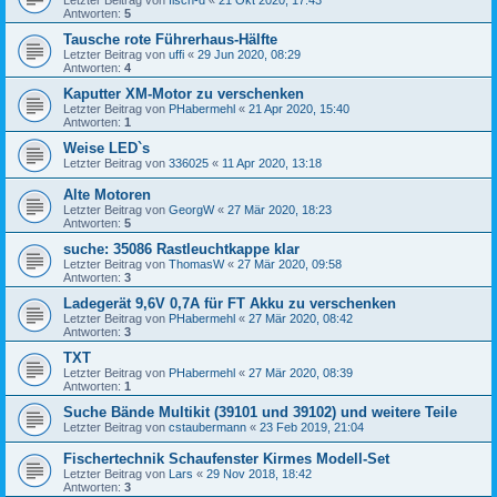
Antworten:
5
Tausche rote Führerhaus-Hälfte
Letzter Beitrag von
uffi
«
29 Jun 2020, 08:29
Antworten:
4
Kaputter XM-Motor zu verschenken
Letzter Beitrag von
PHabermehl
«
21 Apr 2020, 15:40
Antworten:
1
Weise LED`s
Letzter Beitrag von
336025
«
11 Apr 2020, 13:18
Alte Motoren
Letzter Beitrag von
GeorgW
«
27 Mär 2020, 18:23
Antworten:
5
suche: 35086 Rastleuchtkappe klar
Letzter Beitrag von
ThomasW
«
27 Mär 2020, 09:58
Antworten:
3
Ladegerät 9,6V 0,7A für FT Akku zu verschenken
Letzter Beitrag von
PHabermehl
«
27 Mär 2020, 08:42
Antworten:
3
TXT
Letzter Beitrag von
PHabermehl
«
27 Mär 2020, 08:39
Antworten:
1
Suche Bände Multikit (39101 und 39102) und weitere Teile
Letzter Beitrag von
cstaubermann
«
23 Feb 2019, 21:04
Fischertechnik Schaufenster Kirmes Modell-Set
Letzter Beitrag von
Lars
«
29 Nov 2018, 18:42
Antworten:
3