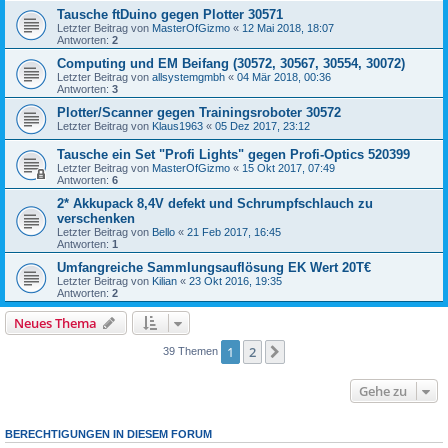
Tausche ftDuino gegen Plotter 30571
Letzter Beitrag von
MasterOfGizmo
«
12 Mai 2018, 18:07
Antworten:
2
Computing und EM Beifang (30572, 30567, 30554, 30072)
Letzter Beitrag von
allsystemgmbh
«
04 Mär 2018, 00:36
Antworten:
3
Plotter/Scanner gegen Trainingsroboter 30572
Letzter Beitrag von
Klaus1963
«
05 Dez 2017, 23:12
Tausche ein Set "Profi Lights" gegen Profi-Optics 520399
Letzter Beitrag von
MasterOfGizmo
«
15 Okt 2017, 07:49
Antworten:
6
2* Akkupack 8,4V defekt und Schrumpfschlauch zu
verschenken
Letzter Beitrag von
Bello
«
21 Feb 2017, 16:45
Antworten:
1
Umfangreiche Sammlungsauflösung EK Wert 20T€
Letzter Beitrag von
Kilian
«
23 Okt 2016, 19:35
Antworten:
2
Neues Thema
1
2
Nächste
39 Themen
Gehe zu
BERECHTIGUNGEN IN DIESEM FORUM