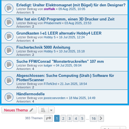
Erledigt: Uralter Elektromagnet (mit Bügel) für den Designer?
Letzter Beitrag von
steffalk
«
09 Aug 2025, 10:05
Antworten:
5
Wer hat ein CAD Programm, einen 3D Drucker und Zeit
Letzter Beitrag von
PHabermehl
«
03 Aug 2025, 23:53
Antworten:
2
Grundkasten l-e1 LEER alternativ Hobby4 LEER
Letzter Beitrag von
Hobby 5
«
16 Jul 2025, 12:24
Antworten:
4
Fischertechnik 5000 Anleitung
Letzter Beitrag von
Hobby 5
«
10 Jul 2025, 15:18
Antworten:
2
Suche FFM/Conrad "Monstertruckreifen" 107 mm
Letzter Beitrag von
ludger
«
04 Jul 2025, 09:04
Antworten:
4
Abgeschlossen: Suche Computing (Uralt-) Software für
Plotter/Scanner
Letzter Beitrag von
FiTeN3rd
«
21 Jun 2025, 18:54
Antworten:
2
Händlermodelle
Letzter Beitrag von
joostcoevorden
«
18 Mai 2025, 14:49
Antworten:
4
Neues Thema
Seite
1
von
16
1
2
3
4
5
16
Nächste
383 Themen
…