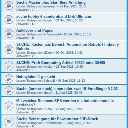
Suche Master plus Starlifters Anleitung
Letzter Beitrag von
laserman
«
22 Dez 2025, 21:51
Antworten:
1
suche hobby 4 sondernband Dirk Uffmann
Letzter Beitrag von
ludger
«
09 Nov 2025, 18:28
Antworten:
6
Aufkleber und Papier
Letzter Beitrag von
PHabermehl
«
08 Okt 2025, 16:10
Antworten:
9
SUCHE: Kästen aus Bereich Automation Robots / Industry
Robots
Letzter Beitrag von
dl2kuh
«
02 Okt 2025, 14:41
Antworten:
2
SUCHE: Profi Computing Artikel 30330 oder 30490
Letzter Beitrag von
Hucky
«
25 Sep 2025, 19:26
Antworten:
1
Hobbylabor 1 gesucht
Letzter Beitrag von
Schnuffi
«
08 Sep 2025, 18:13
Suche (immer noch) einen oder zwei IR-Empfänger V2.02
Letzter Beitrag von
cheorl
«
31 Aug 2025, 00:49
Mit welcher Siemens-SPS werden die Industriemodelle
betrieben?
Letzter Beitrag von
Hucky
«
21 Aug 2025, 17:54
Antworten:
2
Suche Befestigung für Powermotor / 3D-Druck
Letzter Beitrag von
PHabermehl
«
12 Aug 2025, 20:59
Antworten:
5