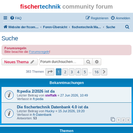
fischer
technik
community forum
FAQ
Registrieren
Anmelden
S
Website der ftcommunity
Foren-Übersicht
fischertechnik Marktplatz/Marketplace
Suche
u
Suche
c
Forumsregeln
h
Bitte beachte die
Forumsregeln
!
e
Suche
Erweiterte Suche
Neues Thema
Seite
1
von
16
1
2
3
4
5
16
Nächste
383 Themen
…
Bekanntmachungen
ft:pedia 2/2026 ist da
Letzter Beitrag von
steffalk
«
27 Jun 2026, 10:49
Verfasst in
ft:pedia
Die fischertechnik Datenbank 4.0 ist da
Letzter Beitrag von
Hucky
«
15 Jul 2026, 19:20
Verfasst in
ft-Datenbank
Antworten:
53
1
2
3
Themen