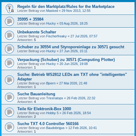
Regeln für den Marktplatz/Rules for the Marketplace
Letzter Beitrag von
Masked
«
29 Nov 2013, 12:55
35995 + 35984
Letzter Beitrag von
Hucky
«
03 Aug 2026, 18:25
Unbekannte Schalter
Letzter Beitrag von
Fischerfreaky
«
27 Jul 2026, 07:57
Antworten:
5
Schuber zu 30554 und Styroporeinlage zu 30571 gesucht
Letzter Beitrag von
Hucky
«
27 Jun 2026, 15:11
Verpackung (Schuber) zu 30571 (Computing Plotter)
Letzter Beitrag von
Hucky
«
20 Jun 2026, 19:08
Antworten:
1
Suche: Betrieb WS2812 LEDs am TXT ohne "intelligenten"
Adapter
Letzter Beitrag von
Bjoern
«
27 Mai 2026, 21:48
Antworten:
1
Suche Bauanleitung
Letzter Beitrag von
Triceratops
«
26 Feb 2026, 22:32
Antworten:
4
Teile für Elektronik-Box 1000
Letzter Beitrag von
Hobby 5
«
26 Feb 2026, 18:54
Antworten:
2
Suche TXT 4.0 Controller 560166
Letzter Beitrag von
Baudobrigus
«
12 Feb 2026, 10:41
Antworten:
1