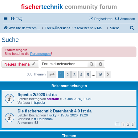
fischer
technik
community forum
FAQ
Registrieren
Anmelden
S
Website der ftcommunity
Foren-Übersicht
fischertechnik Marktplatz/Marketplace
Suche
u
Suche
c
Forumsregeln
h
Bitte beachte die
Forumsregeln
!
e
Suche
Erweiterte Suche
Neues Thema
Seite
1
von
16
1
2
3
4
5
16
Nächste
383 Themen
…
Bekanntmachungen
ft:pedia 2/2026 ist da
Letzter Beitrag von
steffalk
«
27 Jun 2026, 10:49
Verfasst in
ft:pedia
Die fischertechnik Datenbank 4.0 ist da
Letzter Beitrag von
Hucky
«
15 Jul 2026, 19:20
Verfasst in
ft-Datenbank
Antworten:
53
1
2
3
Themen