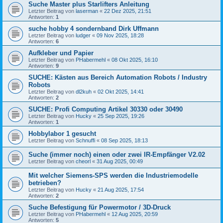
Suche Master plus Starlifters Anleitung
Letzter Beitrag von
laserman
«
22 Dez 2025, 21:51
Antworten:
1
suche hobby 4 sondernband Dirk Uffmann
Letzter Beitrag von
ludger
«
09 Nov 2025, 18:28
Antworten:
6
Aufkleber und Papier
Letzter Beitrag von
PHabermehl
«
08 Okt 2025, 16:10
Antworten:
9
SUCHE: Kästen aus Bereich Automation Robots / Industry
Robots
Letzter Beitrag von
dl2kuh
«
02 Okt 2025, 14:41
Antworten:
2
SUCHE: Profi Computing Artikel 30330 oder 30490
Letzter Beitrag von
Hucky
«
25 Sep 2025, 19:26
Antworten:
1
Hobbylabor 1 gesucht
Letzter Beitrag von
Schnuffi
«
08 Sep 2025, 18:13
Suche (immer noch) einen oder zwei IR-Empfänger V2.02
Letzter Beitrag von
cheorl
«
31 Aug 2025, 00:49
Mit welcher Siemens-SPS werden die Industriemodelle
betrieben?
Letzter Beitrag von
Hucky
«
21 Aug 2025, 17:54
Antworten:
2
Suche Befestigung für Powermotor / 3D-Druck
Letzter Beitrag von
PHabermehl
«
12 Aug 2025, 20:59
Antworten:
5