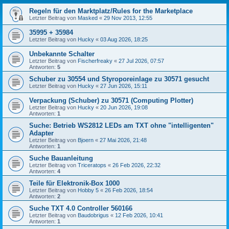
Regeln für den Marktplatz/Rules for the Marketplace
Letzter Beitrag von
Masked
«
29 Nov 2013, 12:55
35995 + 35984
Letzter Beitrag von
Hucky
«
03 Aug 2026, 18:25
Unbekannte Schalter
Letzter Beitrag von
Fischerfreaky
«
27 Jul 2026, 07:57
Antworten:
5
Schuber zu 30554 und Styroporeinlage zu 30571 gesucht
Letzter Beitrag von
Hucky
«
27 Jun 2026, 15:11
Verpackung (Schuber) zu 30571 (Computing Plotter)
Letzter Beitrag von
Hucky
«
20 Jun 2026, 19:08
Antworten:
1
Suche: Betrieb WS2812 LEDs am TXT ohne "intelligenten"
Adapter
Letzter Beitrag von
Bjoern
«
27 Mai 2026, 21:48
Antworten:
1
Suche Bauanleitung
Letzter Beitrag von
Triceratops
«
26 Feb 2026, 22:32
Antworten:
4
Teile für Elektronik-Box 1000
Letzter Beitrag von
Hobby 5
«
26 Feb 2026, 18:54
Antworten:
2
Suche TXT 4.0 Controller 560166
Letzter Beitrag von
Baudobrigus
«
12 Feb 2026, 10:41
Antworten:
1