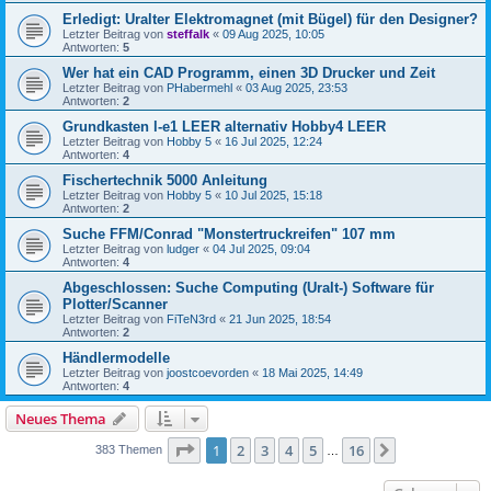
Erledigt: Uralter Elektromagnet (mit Bügel) für den Designer?
Letzter Beitrag von
steffalk
«
09 Aug 2025, 10:05
Antworten:
5
Wer hat ein CAD Programm, einen 3D Drucker und Zeit
Letzter Beitrag von
PHabermehl
«
03 Aug 2025, 23:53
Antworten:
2
Grundkasten l-e1 LEER alternativ Hobby4 LEER
Letzter Beitrag von
Hobby 5
«
16 Jul 2025, 12:24
Antworten:
4
Fischertechnik 5000 Anleitung
Letzter Beitrag von
Hobby 5
«
10 Jul 2025, 15:18
Antworten:
2
Suche FFM/Conrad "Monstertruckreifen" 107 mm
Letzter Beitrag von
ludger
«
04 Jul 2025, 09:04
Antworten:
4
Abgeschlossen: Suche Computing (Uralt-) Software für
Plotter/Scanner
Letzter Beitrag von
FiTeN3rd
«
21 Jun 2025, 18:54
Antworten:
2
Händlermodelle
Letzter Beitrag von
joostcoevorden
«
18 Mai 2025, 14:49
Antworten:
4
Neues Thema
Seite
1
von
16
1
2
3
4
5
16
Nächste
383 Themen
…