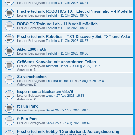
Letzter Beitrag von
Teelicht
«
11 Okt 2025, 08:41
Fischertechnik ROBOTICS TXT ElectroPneumatic – 4 Modelle
Letzter Beitrag von
Teelicht
«
11 Okt 2025, 08:40
ROBO TX Training Lab - 11 Modell möglich
Letzter Beitrag von
Teelicht
«
11 Okt 2025, 08:38
Fischertechnik Robotics – TXT Discovery Set, TXT und Akku
Letzter Beitrag von
Teelicht
«
11 Okt 2025, 08:37
Akku 1800 mAh
Letzter Beitrag von
Teelicht
«
11 Okt 2025, 08:36
Größeres Konvolut mit unsortierten Teilen
Letzter Beitrag von
Albrecht.Diener
«
30 Aug 2025, 10:57
Antworten:
1
Zu verschenken
Letzter Beitrag von
ThanksForTheFish
«
28 Aug 2025, 06:07
Antworten:
2
Experimenta Baukasten 68579
Letzter Beitrag von
west
«
27 Aug 2025, 19:58
Antworten:
2
ft Fun Park
Letzter Beitrag von
Sab2025
«
27 Aug 2025, 08:43
ft Fun Park
Letzter Beitrag von
Sab2025
«
27 Aug 2025, 08:42
Fischertechnik hobby 4 Sonderband: Aufzugsteuerung