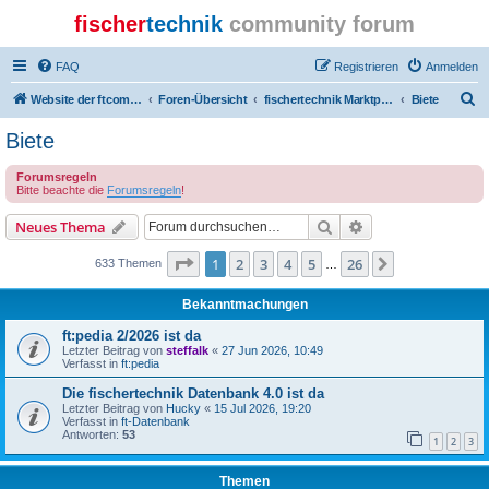
fischer
technik
community forum
FAQ
Registrieren
Anmelden
S
Website der ftcommunity
Foren-Übersicht
fischertechnik Marktplatz/Marketplace
Biete
u
Biete
c
Forumsregeln
h
Bitte beachte die
Forumsregeln
!
e
Suche
Erweiterte Suche
Neues Thema
Seite
1
von
26
1
2
3
4
5
26
Nächste
633 Themen
…
Bekanntmachungen
ft:pedia 2/2026 ist da
Letzter Beitrag von
steffalk
«
27 Jun 2026, 10:49
Verfasst in
ft:pedia
Die fischertechnik Datenbank 4.0 ist da
Letzter Beitrag von
Hucky
«
15 Jul 2026, 19:20
Verfasst in
ft-Datenbank
Antworten:
53
1
2
3
Themen