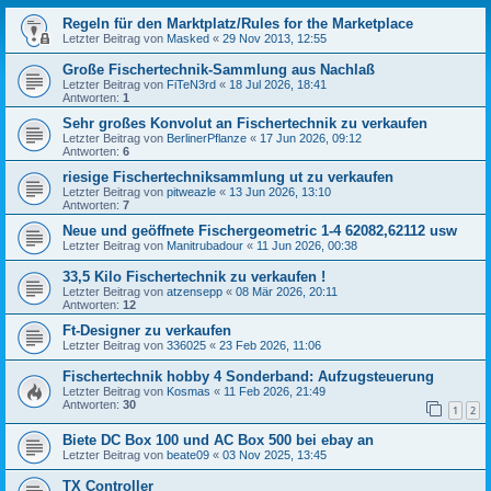
Regeln für den Marktplatz/Rules for the Marketplace
Letzter Beitrag von
Masked
«
29 Nov 2013, 12:55
Große Fischertechnik-Sammlung aus Nachlaß
Letzter Beitrag von
FiTeN3rd
«
18 Jul 2026, 18:41
Antworten:
1
Sehr großes Konvolut an Fischertechnik zu verkaufen
Letzter Beitrag von
BerlinerPflanze
«
17 Jun 2026, 09:12
Antworten:
6
riesige Fischertechniksammlung ut zu verkaufen
Letzter Beitrag von
pitweazle
«
13 Jun 2026, 13:10
Antworten:
7
Neue und geöffnete Fischergeometric 1-4 62082,62112 usw
Letzter Beitrag von
Manitrubadour
«
11 Jun 2026, 00:38
33,5 Kilo Fischertechnik zu verkaufen !
Letzter Beitrag von
atzensepp
«
08 Mär 2026, 20:11
Antworten:
12
Ft-Designer zu verkaufen
Letzter Beitrag von
336025
«
23 Feb 2026, 11:06
Fischertechnik hobby 4 Sonderband: Aufzugsteuerung
Letzter Beitrag von
Kosmas
«
11 Feb 2026, 21:49
Antworten:
30
1
2
Biete DC Box 100 und AC Box 500 bei ebay an
Letzter Beitrag von
beate09
«
03 Nov 2025, 13:45
TX Controller