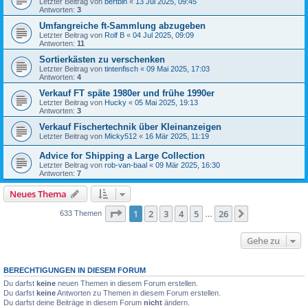
Letzter Beitrag von
bertbln
«
13 Jul 2025, 09:45
Antworten:
3
Umfangreiche ft-Sammlung abzugeben
Letzter Beitrag von
Rolf B
«
04 Jul 2025, 09:09
Antworten:
11
Sortierkästen zu verschenken
Letzter Beitrag von
tintenfisch
«
09 Mai 2025, 17:03
Antworten:
4
Verkauf FT späte 1980er und frühe 1990er
Letzter Beitrag von
Hucky
«
05 Mai 2025, 19:13
Antworten:
3
Verkauf Fischertechnik über Kleinanzeigen
Letzter Beitrag von
Micky512
«
16 Mär 2025, 11:19
Advice for Shipping a Large Collection
Letzter Beitrag von
rob-van-baal
«
09 Mär 2025, 16:30
Antworten:
7
Neues Thema
Seite
1
von
26
1
2
3
4
5
26
Nächste
633 Themen
…
Gehe zu
BERECHTIGUNGEN IN DIESEM FORUM
Du darfst
keine
neuen Themen in diesem Forum erstellen.
Du darfst
keine
Antworten zu Themen in diesem Forum erstellen.
Du darfst deine Beiträge in diesem Forum
nicht
ändern.