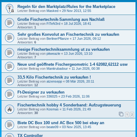
Regeln für den Marktplatz/Rules for the Marketplace
Letzter Beitrag von
Masked
«
29 Nov 2013, 12:55
Große Fischertechnik-Sammlung aus Nachlaß
Letzter Beitrag von
FiTeN3rd
«
18 Jul 2026, 18:41
Antworten:
1
Sehr großes Konvolut an Fischertechnik zu verkaufen
Letzter Beitrag von
BerlinerPflanze
«
17 Jun 2026, 09:12
Antworten:
6
riesige Fischertechniksammlung ut zu verkaufen
Letzter Beitrag von
pitweazle
«
13 Jun 2026, 13:10
Antworten:
7
Neue und geöffnete Fischergeometric 1-4 62082,62112 usw
Letzter Beitrag von
Manitrubadour
«
11 Jun 2026, 00:38
33,5 Kilo Fischertechnik zu verkaufen !
Letzter Beitrag von
atzensepp
«
08 Mär 2026, 20:11
Antworten:
12
Ft-Designer zu verkaufen
Letzter Beitrag von
336025
«
23 Feb 2026, 11:06
Fischertechnik hobby 4 Sonderband: Aufzugsteuerung
Letzter Beitrag von
Kosmas
«
11 Feb 2026, 21:49
Antworten:
30
1
2
Biete DC Box 100 und AC Box 500 bei ebay an
Letzter Beitrag von
beate09
«
03 Nov 2025, 13:45
TX Controller