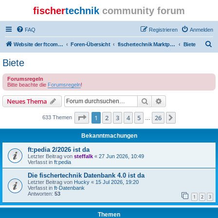
fischer
technik
community forum
FAQ
Registrieren
Anmelden
S
Website der ftcommunity
Foren-Übersicht
fischertechnik Marktplatz/Marketplace
Biete
u
Biete
c
Forumsregeln
h
Bitte beachte die
Forumsregeln
!
e
Suche
Erweiterte Suche
Neues Thema
Seite
1
von
26
1
2
3
4
5
26
Nächste
633 Themen
…
Bekanntmachungen
ft:pedia 2/2026 ist da
Letzter Beitrag von
steffalk
«
27 Jun 2026, 10:49
Verfasst in
ft:pedia
Die fischertechnik Datenbank 4.0 ist da
Letzter Beitrag von
Hucky
«
15 Jul 2026, 19:20
Verfasst in
ft-Datenbank
Antworten:
53
1
2
3
Themen