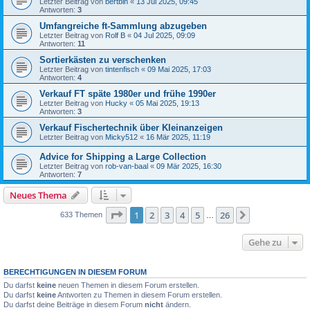
Letzter Beitrag von
bertbln
«
13 Jul 2025, 09:45
Antworten:
3
Umfangreiche ft-Sammlung abzugeben
Letzter Beitrag von
Rolf B
«
04 Jul 2025, 09:09
Antworten:
11
Sortierkästen zu verschenken
Letzter Beitrag von
tintenfisch
«
09 Mai 2025, 17:03
Antworten:
4
Verkauf FT späte 1980er und frühe 1990er
Letzter Beitrag von
Hucky
«
05 Mai 2025, 19:13
Antworten:
3
Verkauf Fischertechnik über Kleinanzeigen
Letzter Beitrag von
Micky512
«
16 Mär 2025, 11:19
Advice for Shipping a Large Collection
Letzter Beitrag von
rob-van-baal
«
09 Mär 2025, 16:30
Antworten:
7
Neues Thema
Seite
1
von
26
1
2
3
4
5
26
Nächste
633 Themen
…
Gehe zu
BERECHTIGUNGEN IN DIESEM FORUM
Du darfst
keine
neuen Themen in diesem Forum erstellen.
Du darfst
keine
Antworten zu Themen in diesem Forum erstellen.
Du darfst deine Beiträge in diesem Forum
nicht
ändern.