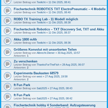
Letzter Beitrag von
Teelicht
«
11 Okt 2025, 08:41
Fischertechnik ROBOTICS TXT ElectroPneumatic – 4 Modelle
Letzter Beitrag von
Teelicht
«
11 Okt 2025, 08:40
ROBO TX Training Lab - 11 Modell möglich
Letzter Beitrag von
Teelicht
«
11 Okt 2025, 08:38
Fischertechnik Robotics – TXT Discovery Set, TXT und Akku
Letzter Beitrag von
Teelicht
«
11 Okt 2025, 08:37
Akku 1800 mAh
Letzter Beitrag von
Teelicht
«
11 Okt 2025, 08:36
Größeres Konvolut mit unsortierten Teilen
Letzter Beitrag von
Albrecht.Diener
«
30 Aug 2025, 10:57
Antworten:
1
Zu verschenken
Letzter Beitrag von
ThanksForTheFish
«
28 Aug 2025, 06:07
Antworten:
2
Experimenta Baukasten 68579
Letzter Beitrag von
west
«
27 Aug 2025, 19:58
Antworten:
2
ft Fun Park
Letzter Beitrag von
Sab2025
«
27 Aug 2025, 08:43
ft Fun Park
Letzter Beitrag von
Sab2025
«
27 Aug 2025, 08:42
Fischertechnik hobby 4 Sonderband: Aufzugsteuerung