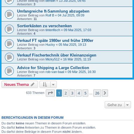
Letzter Beitrag von
bertbln
«
13 Jul 2025, 09:45
Antworten:
3
Umfangreiche ft-Sammlung abzugeben
Letzter Beitrag von
Rolf B
«
04 Jul 2025, 09:09
Antworten:
11
Sortierkästen zu verschenken
Letzter Beitrag von
tintenfisch
«
09 Mai 2025, 17:03
Antworten:
4
Verkauf FT späte 1980er und frühe 1990er
Letzter Beitrag von
Hucky
«
05 Mai 2025, 19:13
Antworten:
3
Verkauf Fischertechnik über Kleinanzeigen
Letzter Beitrag von
Micky512
«
16 Mär 2025, 11:19
Advice for Shipping a Large Collection
Letzter Beitrag von
rob-van-baal
«
09 Mär 2025, 16:30
Antworten:
7
Neues Thema
Seite
1
von
26
1
2
3
4
5
26
Nächste
633 Themen
…
Gehe zu
BERECHTIGUNGEN IN DIESEM FORUM
Du darfst
keine
neuen Themen in diesem Forum erstellen.
Du darfst
keine
Antworten zu Themen in diesem Forum erstellen.
Du darfst deine Beiträge in diesem Forum
nicht
ändern.