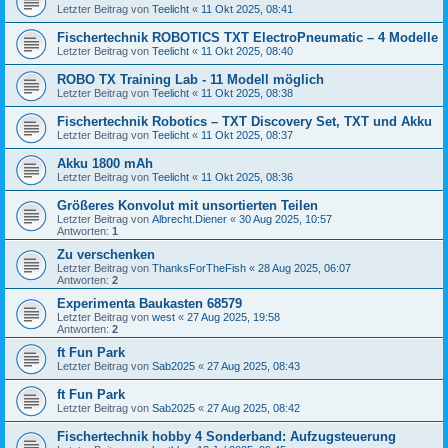
Letzter Beitrag von
Teelicht
«
11 Okt 2025, 08:41
Fischertechnik ROBOTICS TXT ElectroPneumatic – 4 Modelle
Letzter Beitrag von
Teelicht
«
11 Okt 2025, 08:40
ROBO TX Training Lab - 11 Modell möglich
Letzter Beitrag von
Teelicht
«
11 Okt 2025, 08:38
Fischertechnik Robotics – TXT Discovery Set, TXT und Akku
Letzter Beitrag von
Teelicht
«
11 Okt 2025, 08:37
Akku 1800 mAh
Letzter Beitrag von
Teelicht
«
11 Okt 2025, 08:36
Größeres Konvolut mit unsortierten Teilen
Letzter Beitrag von
Albrecht.Diener
«
30 Aug 2025, 10:57
Antworten:
1
Zu verschenken
Letzter Beitrag von
ThanksForTheFish
«
28 Aug 2025, 06:07
Antworten:
2
Experimenta Baukasten 68579
Letzter Beitrag von
west
«
27 Aug 2025, 19:58
Antworten:
2
ft Fun Park
Letzter Beitrag von
Sab2025
«
27 Aug 2025, 08:43
ft Fun Park
Letzter Beitrag von
Sab2025
«
27 Aug 2025, 08:42
Fischertechnik hobby 4 Sonderband: Aufzugsteuerung