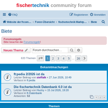
fischer
technik
community forum
FAQ
Registrieren
Anmelden
S
Website der ftcommunity
Foren-Übersicht
fischertechnik Marktplatz/Marketplace
Biete
u
Biete
c
Forumsregeln
h
Bitte beachte die
Forumsregeln
!
e
Suche
Erweiterte Suche
Neues Thema
Seite
1
von
26
1
2
3
4
5
26
Nächste
633 Themen
…
Bekanntmachungen
ft:pedia 2/2026 ist da
Letzter Beitrag von
steffalk
«
27 Jun 2026, 10:49
Verfasst in
ft:pedia
Die fischertechnik Datenbank 4.0 ist da
Letzter Beitrag von
Hucky
«
15 Jul 2026, 19:20
Verfasst in
ft-Datenbank
Antworten:
53
1
2
3
Themen