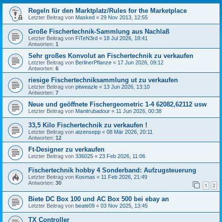
Regeln für den Marktplatz/Rules for the Marketplace
Letzter Beitrag von
Masked
«
29 Nov 2013, 12:55
Große Fischertechnik-Sammlung aus Nachlaß
Letzter Beitrag von
FiTeN3rd
«
18 Jul 2026, 18:41
Antworten:
1
Sehr großes Konvolut an Fischertechnik zu verkaufen
Letzter Beitrag von
BerlinerPflanze
«
17 Jun 2026, 09:12
Antworten:
6
riesige Fischertechniksammlung ut zu verkaufen
Letzter Beitrag von
pitweazle
«
13 Jun 2026, 13:10
Antworten:
7
Neue und geöffnete Fischergeometric 1-4 62082,62112 usw
Letzter Beitrag von
Manitrubadour
«
11 Jun 2026, 00:38
33,5 Kilo Fischertechnik zu verkaufen !
Letzter Beitrag von
atzensepp
«
08 Mär 2026, 20:11
Antworten:
12
Ft-Designer zu verkaufen
Letzter Beitrag von
336025
«
23 Feb 2026, 11:06
Fischertechnik hobby 4 Sonderband: Aufzugsteuerung
Letzter Beitrag von
Kosmas
«
11 Feb 2026, 21:49
Antworten:
30
1
2
Biete DC Box 100 und AC Box 500 bei ebay an
Letzter Beitrag von
beate09
«
03 Nov 2025, 13:45
TX Controller