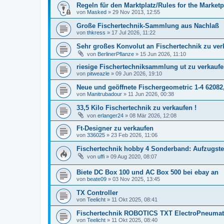
Regeln für den Marktplatz/Rules for the Marketp
von
Masked
» 29 Nov 2013, 12:55
Große Fischertechnik-Sammlung aus Nachlaß
von
thkress
» 17 Jul 2026, 11:22
Sehr großes Konvolut an Fischertechnik zu ver
von
BerlinerPflanze
» 15 Jun 2026, 11:10
riesige Fischertechniksammlung ut zu verkauf
von
pitweazle
» 09 Jun 2026, 19:10
Neue und geöffnete Fischergeometric 1-4 62082
von
Manitrubadour
» 11 Jun 2026, 00:38
33,5 Kilo Fischertechnik zu verkaufen !
von
erlanger24
» 08 Mär 2026, 12:08
Ft-Designer zu verkaufen
von
336025
» 23 Feb 2026, 11:06
Fischertechnik hobby 4 Sonderband: Aufzugst
von
uffi
» 09 Aug 2020, 08:07
Biete DC Box 100 und AC Box 500 bei ebay an
von
beate09
» 03 Nov 2025, 13:45
TX Controller
von
Teelicht
» 11 Okt 2025, 08:41
Fischertechnik ROBOTICS TXT ElectroPneumati
von
Teelicht
» 11 Okt 2025, 08:40