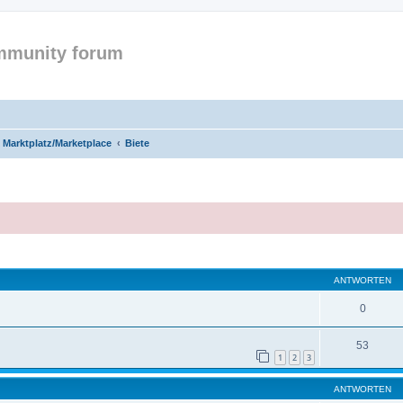
mmunity forum
k Marktplatz/Marketplace
Biete
eiterte Suche
ANTWORTEN
0
53
1
2
3
ANTWORTEN