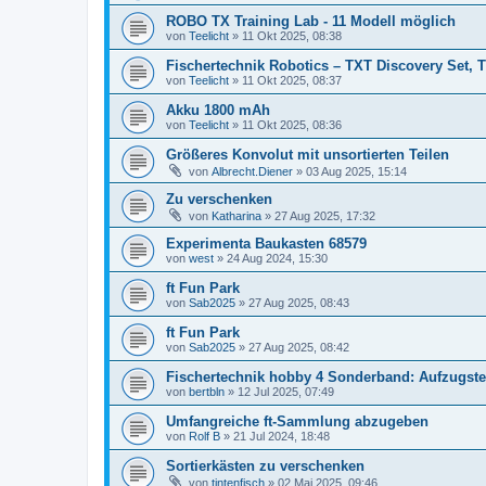
ROBO TX Training Lab - 11 Modell möglich
von
Teelicht
» 11 Okt 2025, 08:38
Fischertechnik Robotics – TXT Discovery Set,
von
Teelicht
» 11 Okt 2025, 08:37
Akku 1800 mAh
von
Teelicht
» 11 Okt 2025, 08:36
Größeres Konvolut mit unsortierten Teilen
von
Albrecht.Diener
» 03 Aug 2025, 15:14
Zu verschenken
von
Katharina
» 27 Aug 2025, 17:32
Experimenta Baukasten 68579
von
west
» 24 Aug 2024, 15:30
ft Fun Park
von
Sab2025
» 27 Aug 2025, 08:43
ft Fun Park
von
Sab2025
» 27 Aug 2025, 08:42
Fischertechnik hobby 4 Sonderband: Aufzugst
von
bertbln
» 12 Jul 2025, 07:49
Umfangreiche ft-Sammlung abzugeben
von
Rolf B
» 21 Jul 2024, 18:48
Sortierkästen zu verschenken
von
tintenfisch
» 02 Mai 2025, 09:46