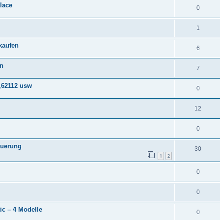
lace
0
1
kaufen
6
en
7
,62112 usw
0
12
0
euerung
30
1
2
0
0
c – 4 Modelle
0