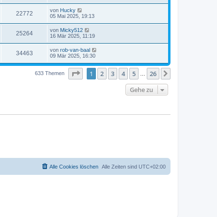
von
Hucky
22772
05 Mai 2025, 19:13
von
Micky512
25264
16 Mär 2025, 11:19
von
rob-van-baal
34463
09 Mär 2025, 16:30
Seite
1
von
26
1
2
3
4
5
26
Nächste
633 Themen
…
Gehe zu
Alle Cookies löschen
Alle Zeiten sind
UTC+02:00