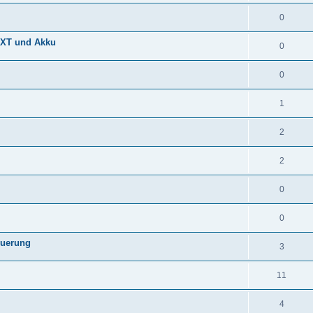
0
 TXT und Akku
0
0
1
2
2
0
0
euerung
3
11
4