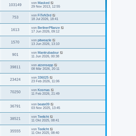
von
Masked
103149
29 Nov 2013, 12:55
von
FiTeN3rd
753
18 Jul 2026, 18:41
von
BerlinerPflanze
1613
17 Jun 2026, 09:12
von
pitweazle
1570
13 Jun 2026, 13:10
von
Manitrubadour
901
11 Jun 2026, 00:38
von
atzensepp
39811
08 Mär 2026, 20:11
von
336025
23424
23 Feb 2026, 11:06
von
Kosmas
70250
11 Feb 2026, 21:49
von
beate09
36791
03 Nov 2025, 13:45
von
Teelicht
38521
11 Okt 2025, 08:41
von
Teelicht
35555
11 Okt 2025, 08:40