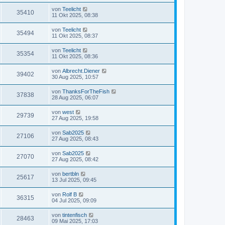
von
Teelicht
35410
11 Okt 2025, 08:38
von
Teelicht
35494
11 Okt 2025, 08:37
von
Teelicht
35354
11 Okt 2025, 08:36
von
Albrecht.Diener
39402
30 Aug 2025, 10:57
von
ThanksForTheFish
37838
28 Aug 2025, 06:07
von
west
29739
27 Aug 2025, 19:58
von
Sab2025
27106
27 Aug 2025, 08:43
von
Sab2025
27070
27 Aug 2025, 08:42
von
bertbln
25617
13 Jul 2025, 09:45
von
Rolf B
36315
04 Jul 2025, 09:09
von
tintenfisch
28463
09 Mai 2025, 17:03