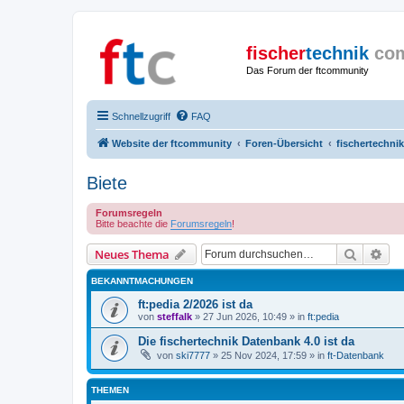
fischer
technik
co
Das Forum der ftcommunity
Schnellzugriff
FAQ
Website der ftcommunity
Foren-Übersicht
fischertechni
Biete
Forumsregeln
Bitte beachte die
Forumsregeln
!
Suche
Erw
Neues Thema
BEKANNTMACHUNGEN
ft:pedia 2/2026 ist da
von
steffalk
» 27 Jun 2026, 10:49 » in
ft:pedia
Die fischertechnik Datenbank 4.0 ist da
von
ski7777
» 25 Nov 2024, 17:59 » in
ft-Datenbank
THEMEN