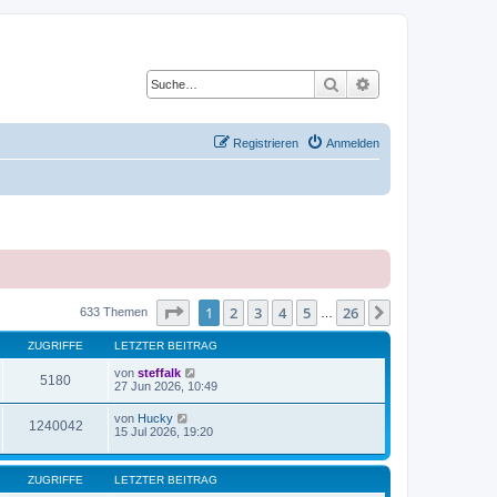
Suche
Erweiterte Suche
Registrieren
Anmelden
Seite
1
von
26
1
2
3
4
5
26
Nächste
633 Themen
…
ZUGRIFFE
LETZTER BEITRAG
von
steffalk
5180
27 Jun 2026, 10:49
von
Hucky
1240042
15 Jul 2026, 19:20
ZUGRIFFE
LETZTER BEITRAG