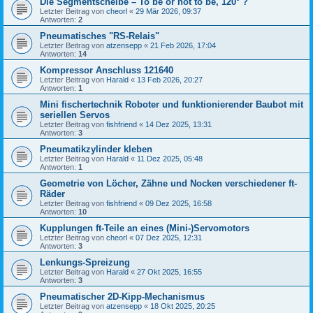
Die Segmentscheibe – To be or not to be, 120° ?
Letzter Beitrag von
cheorl
«
29 Mär 2026, 09:37
Antworten:
2
Pneumatisches "RS-Relais"
Letzter Beitrag von
atzensepp
«
21 Feb 2026, 17:04
Antworten:
14
Kompressor Anschluss 121640
Letzter Beitrag von
Harald
«
13 Feb 2026, 20:27
Antworten:
1
Mini fischertechnik Roboter und funktionierender Baubot mit
seriellen Servos
Letzter Beitrag von
fishfriend
«
14 Dez 2025, 13:31
Antworten:
3
Pneumatikzylinder kleben
Letzter Beitrag von
Harald
«
11 Dez 2025, 05:48
Antworten:
1
Geometrie von Löcher, Zähne und Nocken verschiedener ft-
Räder
Letzter Beitrag von
fishfriend
«
09 Dez 2025, 16:58
Antworten:
10
Kupplungen ft-Teile an eines (Mini-)Servomotors
Letzter Beitrag von
cheorl
«
07 Dez 2025, 12:31
Antworten:
3
Lenkungs-Spreizung
Letzter Beitrag von
Harald
«
27 Okt 2025, 16:55
Antworten:
3
Pneumatischer 2D-Kipp-Mechanismus
Letzter Beitrag von
atzensepp
«
18 Okt 2025, 20:25