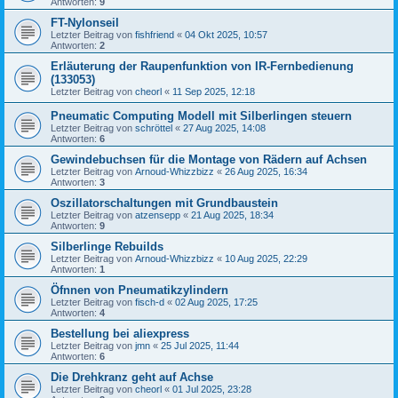
Antworten:
9
FT-Nylonseil
Letzter Beitrag von
fishfriend
«
04 Okt 2025, 10:57
Antworten:
2
Erläuterung der Raupenfunktion von IR-Fernbedienung
(133053)
Letzter Beitrag von
cheorl
«
11 Sep 2025, 12:18
Pneumatic Computing Modell mit Silberlingen steuern
Letzter Beitrag von
schröttel
«
27 Aug 2025, 14:08
Antworten:
6
Gewindebuchsen für die Montage von Rädern auf Achsen
Letzter Beitrag von
Arnoud-Whizzbizz
«
26 Aug 2025, 16:34
Antworten:
3
Oszillatorschaltungen mit Grundbaustein
Letzter Beitrag von
atzensepp
«
21 Aug 2025, 18:34
Antworten:
9
Silberlinge Rebuilds
Letzter Beitrag von
Arnoud-Whizzbizz
«
10 Aug 2025, 22:29
Antworten:
1
Öfnnen von Pneumatikzylindern
Letzter Beitrag von
fisch-d
«
02 Aug 2025, 17:25
Antworten:
4
Bestellung bei aliexpress
Letzter Beitrag von
jmn
«
25 Jul 2025, 11:44
Antworten:
6
Die Drehkranz geht auf Achse
Letzter Beitrag von
cheorl
«
01 Jul 2025, 23:28