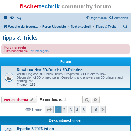
fischer
technik
community forum
FAQ
Registrieren
Anmelden
S
Website der ftcommunity
Foren-Übersicht
fischertechnik
Tipps & Tricks
u
Tipps & Tricks
c
Forumsregeln
h
Bitte beachte die
Forumsregeln
!
e
Forum
Rund um den 3D-Druck / 3D-Printing
Vorstellung von 3D-Druck-Teilen, Fragen zu 3D-Druckern, usw.
Discussion of 3D printed parts, Questions and answers on 3D printers and
printing, etc.
Themen:
161
Suche
Erweiterte Suche
Neues Thema
Seite
1
von
16
1
2
3
4
5
16
Nächste
400 Themen
…
Bekanntmachungen
ft:pedia 2/2026 ist da