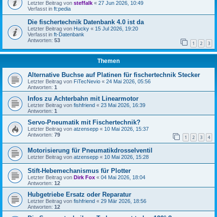
Letzter Beitrag von
steffalk
«
27 Jun 2026, 10:49
Verfasst in
ft:pedia
Die fischertechnik Datenbank 4.0 ist da
Letzter Beitrag von
Hucky
«
15 Jul 2026, 19:20
Verfasst in
ft-Datenbank
Antworten:
53
1
2
3
Themen
Alternative Buchse auf Platinen für fischertechnik Stecker
Letzter Beitrag von
FiTecNevio
«
24 Mai 2026, 05:56
Antworten:
1
Infos zu Achterbahn mit Linearmotor
Letzter Beitrag von
fishfriend
«
23 Mai 2026, 16:39
Antworten:
1
Servo-Pneumatik mit Fischertechnik?
Letzter Beitrag von
atzensepp
«
10 Mai 2026, 15:37
Antworten:
79
1
2
3
4
Motorisierung für Pneumatikdrosselventil
Letzter Beitrag von
atzensepp
«
10 Mai 2026, 15:28
Stift-Hebemechanismus für Plotter
Letzter Beitrag von
Dirk Fox
«
04 Mai 2026, 18:04
Antworten:
12
Hubgetriebe Ersatz oder Reparatur
Letzter Beitrag von
fishfriend
«
29 Mär 2026, 18:56
Antworten:
12