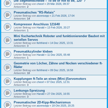
Die Segmentscheibe – To be or not to be, 120° ?
Letzter Beitrag von
cheorl
«
29 Mär 2026, 09:37
Antworten:
2
Pneumatisches "RS-Relais"
Letzter Beitrag von
atzensepp
«
21 Feb 2026, 17:04
Antworten:
14
Kompressor Anschluss 121640
Letzter Beitrag von
Harald
«
13 Feb 2026, 20:27
Antworten:
1
Mini fischertechnik Roboter und funktionierender Baubot mit
seriellen Servos
Letzter Beitrag von
fishfriend
«
14 Dez 2025, 13:31
Antworten:
3
Pneumatikzylinder kleben
Letzter Beitrag von
Harald
«
11 Dez 2025, 05:48
Antworten:
1
Geometrie von Löcher, Zähne und Nocken verschiedener ft-
Räder
Letzter Beitrag von
fishfriend
«
09 Dez 2025, 16:58
Antworten:
10
Kupplungen ft-Teile an eines (Mini-)Servomotors
Letzter Beitrag von
cheorl
«
07 Dez 2025, 12:31
Antworten:
3
Lenkungs-Spreizung
Letzter Beitrag von
Harald
«
27 Okt 2025, 16:55
Antworten:
3
Pneumatischer 2D-Kipp-Mechanismus
Letzter Beitrag von
atzensepp
«
18 Okt 2025, 20:25