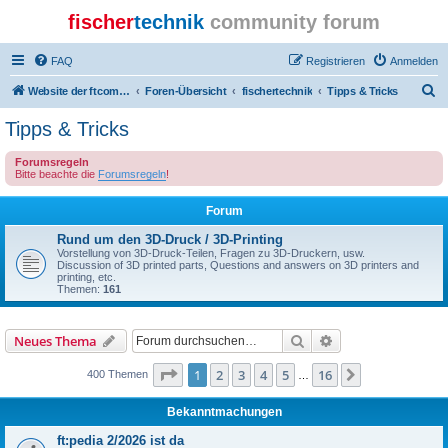
fischer
technik
community forum
FAQ
Registrieren
Anmelden
S
Website der ftcommunity
Foren-Übersicht
fischertechnik
Tipps & Tricks
u
Tipps & Tricks
c
Forumsregeln
h
Bitte beachte die
Forumsregeln
!
e
Forum
Rund um den 3D-Druck / 3D-Printing
Vorstellung von 3D-Druck-Teilen, Fragen zu 3D-Druckern, usw.
Discussion of 3D printed parts, Questions and answers on 3D printers and
printing, etc.
Themen:
161
Suche
Erweiterte Suche
Neues Thema
Seite
1
von
16
1
2
3
4
5
16
Nächste
400 Themen
…
Bekanntmachungen
ft:pedia 2/2026 ist da