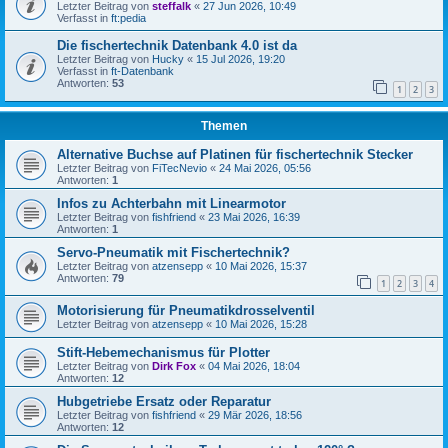
Letzter Beitrag von
steffalk
«
27 Jun 2026, 10:49
Verfasst in
ft:pedia
Die fischertechnik Datenbank 4.0 ist da
Letzter Beitrag von
Hucky
«
15 Jul 2026, 19:20
Verfasst in
ft-Datenbank
Antworten:
53
1
2
3
Themen
Alternative Buchse auf Platinen für fischertechnik Stecker
Letzter Beitrag von
FiTecNevio
«
24 Mai 2026, 05:56
Antworten:
1
Infos zu Achterbahn mit Linearmotor
Letzter Beitrag von
fishfriend
«
23 Mai 2026, 16:39
Antworten:
1
Servo-Pneumatik mit Fischertechnik?
Letzter Beitrag von
atzensepp
«
10 Mai 2026, 15:37
Antworten:
79
1
2
3
4
Motorisierung für Pneumatikdrosselventil
Letzter Beitrag von
atzensepp
«
10 Mai 2026, 15:28
Stift-Hebemechanismus für Plotter
Letzter Beitrag von
Dirk Fox
«
04 Mai 2026, 18:04
Antworten:
12
Hubgetriebe Ersatz oder Reparatur
Letzter Beitrag von
fishfriend
«
29 Mär 2026, 18:56
Antworten:
12