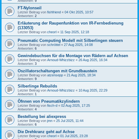
Antworten:
9
FT-Nylonseil
Letzter Beitrag von
fishfriend
«
04 Okt 2025, 10:57
Antworten:
2
Erläuterung der Raupenfunktion von IR-Fernbedienung
(133053)
Letzter Beitrag von
cheorl
«
11 Sep 2025, 12:18
Pneumatic Computing Modell mit Silberlingen steuern
Letzter Beitrag von
schröttel
«
27 Aug 2025, 14:08
Antworten:
6
Gewindebuchsen für die Montage von Rädern auf Achsen
Letzter Beitrag von
Arnoud-Whizzbizz
«
26 Aug 2025, 16:34
Antworten:
3
Oszillatorschaltungen mit Grundbaustein
Letzter Beitrag von
atzensepp
«
21 Aug 2025, 18:34
Antworten:
9
Silberlinge Rebuilds
Letzter Beitrag von
Arnoud-Whizzbizz
«
10 Aug 2025, 22:29
Antworten:
1
Öfnnen von Pneumatikzylindern
Letzter Beitrag von
fisch-d
«
02 Aug 2025, 17:25
Antworten:
4
Bestellung bei aliexpress
Letzter Beitrag von
jmn
«
25 Jul 2025, 11:44
Antworten:
6
Die Drehkranz geht auf Achse
Letzter Beitrag von
cheorl
«
01 Jul 2025, 23:28