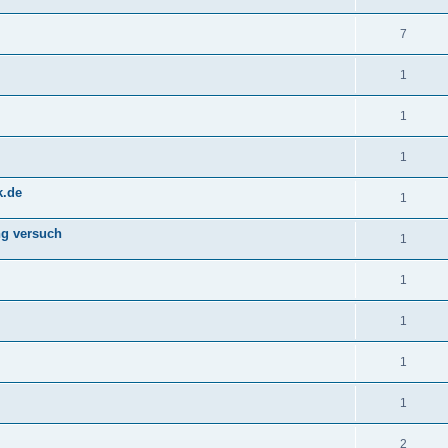
7
1
1
1
k.de
1
ng versuch
1
1
1
1
1
2