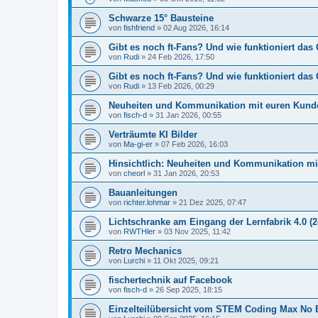
Schwarze 15° Bausteine
von
fishfriend
» 02 Aug 2026, 16:14
Gibt es noch ft-Fans? Und wie funktioniert das
von
Rudi
» 24 Feb 2026, 17:50
Gibt es noch ft-Fans? Und wie funktioniert das 
von
Rudi
» 13 Feb 2026, 00:29
Neuheiten und Kommunikation mit euren Kund
von
fisch-d
» 31 Jan 2026, 00:55
Verträumte KI Bilder
von
Ma-gi-er
» 07 Feb 2026, 16:03
Hinsichtlich: Neuheiten und Kommunikation m
von
cheorl
» 31 Jan 2026, 20:53
Bauanleitungen
von
richter.lohmar
» 21 Dez 2025, 07:47
Lichtschranke am Eingang der Lernfabrik 4.0 (2
von
RWTHler
» 03 Nov 2025, 11:42
Retro Mechanics
von
Lurchi
» 11 Okt 2025, 09:21
fischertechnik auf Facebook
von
fisch-d
» 26 Sep 2025, 18:15
Einzelteilübersicht vom STEM Coding Max No B