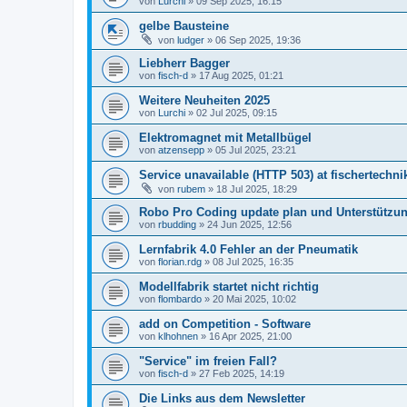
von
Lurchi
» 09 Sep 2025, 16:15
gelbe Bausteine
von
ludger
» 06 Sep 2025, 19:36
Liebherr Bagger
von
fisch-d
» 17 Aug 2025, 01:21
Weitere Neuheiten 2025
von
Lurchi
» 02 Jul 2025, 09:15
Elektromagnet mit Metallbügel
von
atzensepp
» 05 Jul 2025, 23:21
Service unavailable (HTTP 503) at fischertechni
von
rubem
» 18 Jul 2025, 18:29
Robo Pro Coding update plan und Unterstützu
von
rbudding
» 24 Jun 2025, 12:56
Lernfabrik 4.0 Fehler an der Pneumatik
von
florian.rdg
» 08 Jul 2025, 16:35
Modellfabrik startet nicht richtig
von
flombardo
» 20 Mai 2025, 10:02
add on Competition - Software
von
klhohnen
» 16 Apr 2025, 21:00
"Service" im freien Fall?
von
fisch-d
» 27 Feb 2025, 14:19
Die Links aus dem Newsletter