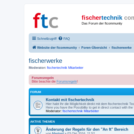
fischer
technik
co
Das Forum der ftcommunity
Schnellzugriff
FAQ
Website der ftcommunity
Foren-Übersicht
fischerwerke
fischerwerke
Moderator:
fischertechnik Mitarbeiter
Forumsregeln
Bitte beachte die
Forumsregeln
!
FORUM
Kontakt mit fischertechnik
Hier habt Ihr die Möglichkeit direkt mit dem fischertechnik Te
Here you have the Possibility to get in direct contact with th
Moderator:
fischertechnik Mitarbeiter
AKTIVE THEMEN
Änderung der Regeln für den "An ft" Bereich
von
Masked
» 03 Okt 2016, 11:52