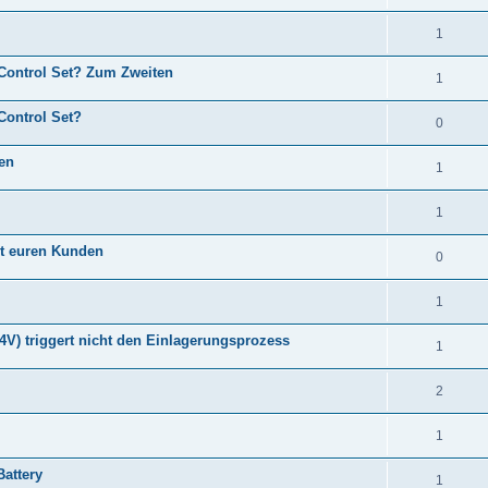
1
 Control Set? Zum Zweiten
1
Control Set?
0
en
1
1
it euren Kunden
0
1
4V) triggert nicht den Einlagerungsprozess
1
2
1
attery
1