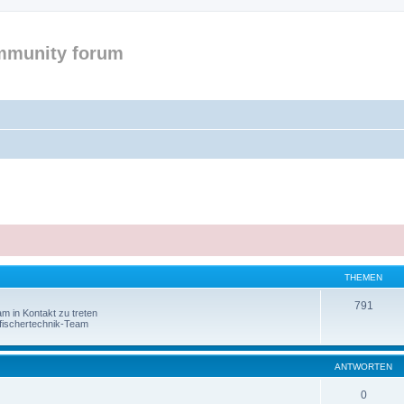
mmunity forum
THEMEN
791
am in Kontakt zu treten
e fischertechnik-Team
ANTWORTEN
0