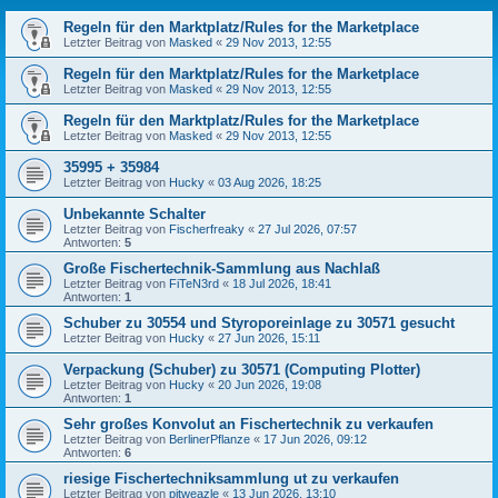
Regeln für den Marktplatz/Rules for the Marketplace
Letzter Beitrag von
Masked
«
29 Nov 2013, 12:55
Regeln für den Marktplatz/Rules for the Marketplace
Letzter Beitrag von
Masked
«
29 Nov 2013, 12:55
Regeln für den Marktplatz/Rules for the Marketplace
Letzter Beitrag von
Masked
«
29 Nov 2013, 12:55
35995 + 35984
Letzter Beitrag von
Hucky
«
03 Aug 2026, 18:25
Unbekannte Schalter
Letzter Beitrag von
Fischerfreaky
«
27 Jul 2026, 07:57
Antworten:
5
Große Fischertechnik-Sammlung aus Nachlaß
Letzter Beitrag von
FiTeN3rd
«
18 Jul 2026, 18:41
Antworten:
1
Schuber zu 30554 und Styroporeinlage zu 30571 gesucht
Letzter Beitrag von
Hucky
«
27 Jun 2026, 15:11
Verpackung (Schuber) zu 30571 (Computing Plotter)
Letzter Beitrag von
Hucky
«
20 Jun 2026, 19:08
Antworten:
1
Sehr großes Konvolut an Fischertechnik zu verkaufen
Letzter Beitrag von
BerlinerPflanze
«
17 Jun 2026, 09:12
Antworten:
6
riesige Fischertechniksammlung ut zu verkaufen
Letzter Beitrag von
pitweazle
«
13 Jun 2026, 13:10