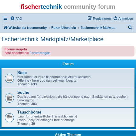
fischer
technik
community forum
FAQ
Registrieren
Anmelden
S
Website der ftcommunity
Foren-Übersicht
fischertechnik Marktplatz/Marketplace
u
fischertechnik Marktplatz/Marketplace
c
Forumsregeln
h
Bitte beachte die
Forumsregeln
!
e
Forum
Biete
Hier könnt Ihr Eure fischertechnik-Artikel anbieten
Offering - here you can sell your ft-parts
Themen:
633
Suche
Das ist dann für diejenigen, die händeringend nach Baukästen usw. suchen
Looking for
Themen:
383
Tauschbörse
...nur für unentgeltliche Transaktionen ;-)
Swap - only for changes free of charge
Themen:
39
Aktive Themen