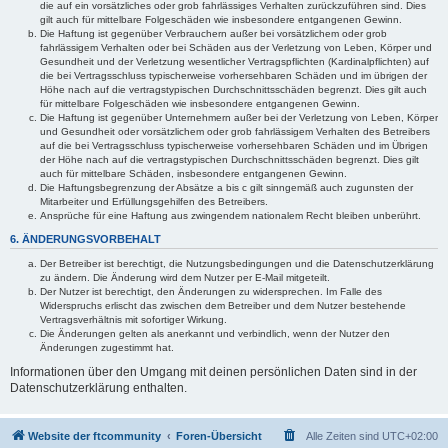
die auf ein vorsätzliches oder grob fahrlässiges Verhalten zurückzuführen sind. Dies
gilt auch für mittelbare Folgeschäden wie insbesondere entgangenen Gewinn.
Die Haftung ist gegenüber Verbrauchern außer bei vorsätzlichem oder grob
fahrlässigem Verhalten oder bei Schäden aus der Verletzung von Leben, Körper und
Gesundheit und der Verletzung wesentlicher Vertragspflichten (Kardinalpflichten) auf
die bei Vertragsschluss typischerweise vorhersehbaren Schäden und im übrigen der
Höhe nach auf die vertragstypischen Durchschnittsschäden begrenzt. Dies gilt auch
für mittelbare Folgeschäden wie insbesondere entgangenen Gewinn.
Die Haftung ist gegenüber Unternehmern außer bei der Verletzung von Leben, Körper
und Gesundheit oder vorsätzlichem oder grob fahrlässigem Verhalten des Betreibers
auf die bei Vertragsschluss typischerweise vorhersehbaren Schäden und im Übrigen
der Höhe nach auf die vertragstypischen Durchschnittsschäden begrenzt. Dies gilt
auch für mittelbare Schäden, insbesondere entgangenen Gewinn.
Die Haftungsbegrenzung der Absätze a bis c gilt sinngemäß auch zugunsten der
Mitarbeiter und Erfüllungsgehilfen des Betreibers.
Ansprüche für eine Haftung aus zwingendem nationalem Recht bleiben unberührt.
6. ÄNDERUNGSVORBEHALT
Der Betreiber ist berechtigt, die Nutzungsbedingungen und die Datenschutzerklärung
zu ändern. Die Änderung wird dem Nutzer per E-Mail mitgeteilt.
Der Nutzer ist berechtigt, den Änderungen zu widersprechen. Im Falle des
Widerspruchs erlischt das zwischen dem Betreiber und dem Nutzer bestehende
Vertragsverhältnis mit sofortiger Wirkung.
Die Änderungen gelten als anerkannt und verbindlich, wenn der Nutzer den
Änderungen zugestimmt hat.
Informationen über den Umgang mit deinen persönlichen Daten sind in der
Datenschutzerklärung enthalten.
Website der ftcommunity
Foren-Übersicht
Alle Zeiten sind
UTC+02:00