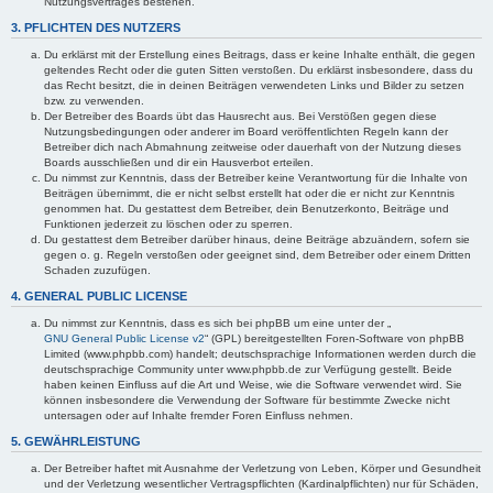
Nutzungsvertrages bestehen.
3. PFLICHTEN DES NUTZERS
Du erklärst mit der Erstellung eines Beitrags, dass er keine Inhalte enthält, die gegen
geltendes Recht oder die guten Sitten verstoßen. Du erklärst insbesondere, dass du
das Recht besitzt, die in deinen Beiträgen verwendeten Links und Bilder zu setzen
bzw. zu verwenden.
Der Betreiber des Boards übt das Hausrecht aus. Bei Verstößen gegen diese
Nutzungsbedingungen oder anderer im Board veröffentlichten Regeln kann der
Betreiber dich nach Abmahnung zeitweise oder dauerhaft von der Nutzung dieses
Boards ausschließen und dir ein Hausverbot erteilen.
Du nimmst zur Kenntnis, dass der Betreiber keine Verantwortung für die Inhalte von
Beiträgen übernimmt, die er nicht selbst erstellt hat oder die er nicht zur Kenntnis
genommen hat. Du gestattest dem Betreiber, dein Benutzerkonto, Beiträge und
Funktionen jederzeit zu löschen oder zu sperren.
Du gestattest dem Betreiber darüber hinaus, deine Beiträge abzuändern, sofern sie
gegen o. g. Regeln verstoßen oder geeignet sind, dem Betreiber oder einem Dritten
Schaden zuzufügen.
4. GENERAL PUBLIC LICENSE
Du nimmst zur Kenntnis, dass es sich bei phpBB um eine unter der „
GNU General Public License v2
“ (GPL) bereitgestellten Foren-Software von phpBB
Limited (www.phpbb.com) handelt; deutschsprachige Informationen werden durch die
deutschsprachige Community unter www.phpbb.de zur Verfügung gestellt. Beide
haben keinen Einfluss auf die Art und Weise, wie die Software verwendet wird. Sie
können insbesondere die Verwendung der Software für bestimmte Zwecke nicht
untersagen oder auf Inhalte fremder Foren Einfluss nehmen.
5. GEWÄHRLEISTUNG
Der Betreiber haftet mit Ausnahme der Verletzung von Leben, Körper und Gesundheit
und der Verletzung wesentlicher Vertragspflichten (Kardinalpflichten) nur für Schäden,