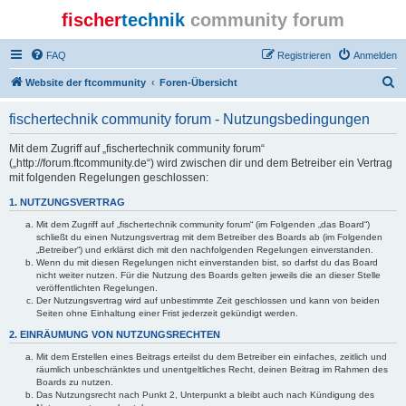
fischer
technik
community forum
FAQ
Registrieren
Anmelden
S
Website der ftcommunity
Foren-Übersicht
u
fischertechnik community forum - Nutzungsbedingungen
c
h
Mit dem Zugriff auf „fischertechnik community forum“
(„http://forum.ftcommunity.de“) wird zwischen dir und dem Betreiber ein Vertrag
e
mit folgenden Regelungen geschlossen:
1. NUTZUNGSVERTRAG
Mit dem Zugriff auf „fischertechnik community forum“ (im Folgenden „das Board“)
schließt du einen Nutzungsvertrag mit dem Betreiber des Boards ab (im Folgenden
„Betreiber“) und erklärst dich mit den nachfolgenden Regelungen einverstanden.
Wenn du mit diesen Regelungen nicht einverstanden bist, so darfst du das Board
nicht weiter nutzen. Für die Nutzung des Boards gelten jeweils die an dieser Stelle
veröffentlichten Regelungen.
Der Nutzungsvertrag wird auf unbestimmte Zeit geschlossen und kann von beiden
Seiten ohne Einhaltung einer Frist jederzeit gekündigt werden.
2. EINRÄUMUNG VON NUTZUNGSRECHTEN
Mit dem Erstellen eines Beitrags erteilst du dem Betreiber ein einfaches, zeitlich und
räumlich unbeschränktes und unentgeltliches Recht, deinen Beitrag im Rahmen des
Boards zu nutzen.
Das Nutzungsrecht nach Punkt 2, Unterpunkt a bleibt auch nach Kündigung des