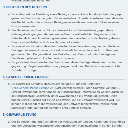
Nutzungsvertrages bestehen.
3. PFLICHTEN DES NUTZERS
Du erklärst mit der Erstellung eines Beitrags, dass er keine Inhalte enthält, die gegen
geltendes Recht oder die guten Sitten verstoßen. Du erklärst insbesondere, dass du
das Recht besitzt, die in deinen Beiträgen verwendeten Links und Bilder zu setzen
bzw. zu verwenden.
Der Betreiber des Boards übt das Hausrecht aus. Bei Verstößen gegen diese
Nutzungsbedingungen oder anderer im Board veröffentlichten Regeln kann der
Betreiber dich nach Abmahnung zeitweise oder dauerhaft von der Nutzung dieses
Boards ausschließen und dir ein Hausverbot erteilen.
Du nimmst zur Kenntnis, dass der Betreiber keine Verantwortung für die Inhalte von
Beiträgen übernimmt, die er nicht selbst erstellt hat oder die er nicht zur Kenntnis
genommen hat. Du gestattest dem Betreiber, dein Benutzerkonto, Beiträge und
Funktionen jederzeit zu löschen oder zu sperren.
Du gestattest dem Betreiber darüber hinaus, deine Beiträge abzuändern, sofern sie
gegen o. g. Regeln verstoßen oder geeignet sind, dem Betreiber oder einem Dritten
Schaden zuzufügen.
4. GENERAL PUBLIC LICENSE
Du nimmst zur Kenntnis, dass es sich bei phpBB um eine unter der „
GNU General Public License v2
“ (GPL) bereitgestellten Foren-Software von phpBB
Limited (www.phpbb.com) handelt; deutschsprachige Informationen werden durch die
deutschsprachige Community unter www.phpbb.de zur Verfügung gestellt. Beide
haben keinen Einfluss auf die Art und Weise, wie die Software verwendet wird. Sie
können insbesondere die Verwendung der Software für bestimmte Zwecke nicht
untersagen oder auf Inhalte fremder Foren Einfluss nehmen.
5. GEWÄHRLEISTUNG
Der Betreiber haftet mit Ausnahme der Verletzung von Leben, Körper und Gesundheit
und der Verletzung wesentlicher Vertragspflichten (Kardinalpflichten) nur für Schäden,