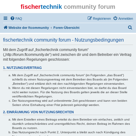
fischer
technik
community forum
FAQ
Registrieren
Anmelden
S
Website der ftcommunity
Foren-Übersicht
u
fischertechnik community forum - Nutzungsbedingungen
c
h
Mit dem Zugriff auf „fischertechnik community forum“
(„http://forum.ftcommunity.de“) wird zwischen dir und dem Betreiber ein Vertrag
e
mit folgenden Regelungen geschlossen:
1. NUTZUNGSVERTRAG
Mit dem Zugriff auf „fischertechnik community forum“ (im Folgenden „das Board“)
schließt du einen Nutzungsvertrag mit dem Betreiber des Boards ab (im Folgenden
„Betreiber“) und erklärst dich mit den nachfolgenden Regelungen einverstanden.
Wenn du mit diesen Regelungen nicht einverstanden bist, so darfst du das Board
nicht weiter nutzen. Für die Nutzung des Boards gelten jeweils die an dieser Stelle
veröffentlichten Regelungen.
Der Nutzungsvertrag wird auf unbestimmte Zeit geschlossen und kann von beiden
Seiten ohne Einhaltung einer Frist jederzeit gekündigt werden.
2. EINRÄUMUNG VON NUTZUNGSRECHTEN
Mit dem Erstellen eines Beitrags erteilst du dem Betreiber ein einfaches, zeitlich und
räumlich unbeschränktes und unentgeltliches Recht, deinen Beitrag im Rahmen des
Boards zu nutzen.
Das Nutzungsrecht nach Punkt 2, Unterpunkt a bleibt auch nach Kündigung des