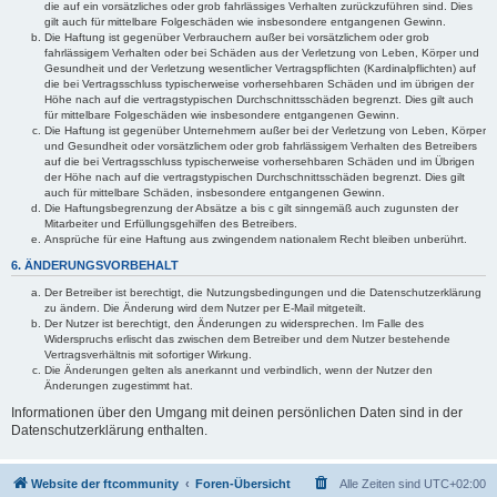
die auf ein vorsätzliches oder grob fahrlässiges Verhalten zurückzuführen sind. Dies
gilt auch für mittelbare Folgeschäden wie insbesondere entgangenen Gewinn.
Die Haftung ist gegenüber Verbrauchern außer bei vorsätzlichem oder grob
fahrlässigem Verhalten oder bei Schäden aus der Verletzung von Leben, Körper und
Gesundheit und der Verletzung wesentlicher Vertragspflichten (Kardinalpflichten) auf
die bei Vertragsschluss typischerweise vorhersehbaren Schäden und im übrigen der
Höhe nach auf die vertragstypischen Durchschnittsschäden begrenzt. Dies gilt auch
für mittelbare Folgeschäden wie insbesondere entgangenen Gewinn.
Die Haftung ist gegenüber Unternehmern außer bei der Verletzung von Leben, Körper
und Gesundheit oder vorsätzlichem oder grob fahrlässigem Verhalten des Betreibers
auf die bei Vertragsschluss typischerweise vorhersehbaren Schäden und im Übrigen
der Höhe nach auf die vertragstypischen Durchschnittsschäden begrenzt. Dies gilt
auch für mittelbare Schäden, insbesondere entgangenen Gewinn.
Die Haftungsbegrenzung der Absätze a bis c gilt sinngemäß auch zugunsten der
Mitarbeiter und Erfüllungsgehilfen des Betreibers.
Ansprüche für eine Haftung aus zwingendem nationalem Recht bleiben unberührt.
6. ÄNDERUNGSVORBEHALT
Der Betreiber ist berechtigt, die Nutzungsbedingungen und die Datenschutzerklärung
zu ändern. Die Änderung wird dem Nutzer per E-Mail mitgeteilt.
Der Nutzer ist berechtigt, den Änderungen zu widersprechen. Im Falle des
Widerspruchs erlischt das zwischen dem Betreiber und dem Nutzer bestehende
Vertragsverhältnis mit sofortiger Wirkung.
Die Änderungen gelten als anerkannt und verbindlich, wenn der Nutzer den
Änderungen zugestimmt hat.
Informationen über den Umgang mit deinen persönlichen Daten sind in der
Datenschutzerklärung enthalten.
Website der ftcommunity
Foren-Übersicht
Alle Zeiten sind
UTC+02:00