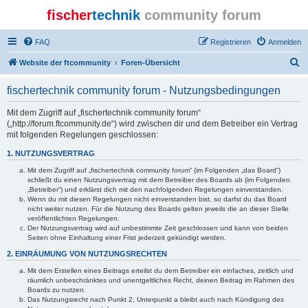
fischer
technik
community forum
FAQ
Registrieren
Anmelden
S
Website der ftcommunity
Foren-Übersicht
u
fischertechnik community forum - Nutzungsbedingungen
c
h
Mit dem Zugriff auf „fischertechnik community forum“
(„http://forum.ftcommunity.de“) wird zwischen dir und dem Betreiber ein Vertrag
e
mit folgenden Regelungen geschlossen:
1. NUTZUNGSVERTRAG
Mit dem Zugriff auf „fischertechnik community forum“ (im Folgenden „das Board“)
schließt du einen Nutzungsvertrag mit dem Betreiber des Boards ab (im Folgenden
„Betreiber“) und erklärst dich mit den nachfolgenden Regelungen einverstanden.
Wenn du mit diesen Regelungen nicht einverstanden bist, so darfst du das Board
nicht weiter nutzen. Für die Nutzung des Boards gelten jeweils die an dieser Stelle
veröffentlichten Regelungen.
Der Nutzungsvertrag wird auf unbestimmte Zeit geschlossen und kann von beiden
Seiten ohne Einhaltung einer Frist jederzeit gekündigt werden.
2. EINRÄUMUNG VON NUTZUNGSRECHTEN
Mit dem Erstellen eines Beitrags erteilst du dem Betreiber ein einfaches, zeitlich und
räumlich unbeschränktes und unentgeltliches Recht, deinen Beitrag im Rahmen des
Boards zu nutzen.
Das Nutzungsrecht nach Punkt 2, Unterpunkt a bleibt auch nach Kündigung des