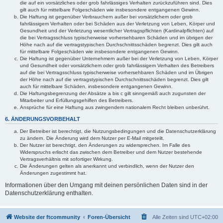
die auf ein vorsätzliches oder grob fahrlässiges Verhalten zurückzuführen sind. Dies
gilt auch für mittelbare Folgeschäden wie insbesondere entgangenen Gewinn.
Die Haftung ist gegenüber Verbrauchern außer bei vorsätzlichem oder grob
fahrlässigem Verhalten oder bei Schäden aus der Verletzung von Leben, Körper und
Gesundheit und der Verletzung wesentlicher Vertragspflichten (Kardinalpflichten) auf
die bei Vertragsschluss typischerweise vorhersehbaren Schäden und im übrigen der
Höhe nach auf die vertragstypischen Durchschnittsschäden begrenzt. Dies gilt auch
für mittelbare Folgeschäden wie insbesondere entgangenen Gewinn.
Die Haftung ist gegenüber Unternehmern außer bei der Verletzung von Leben, Körper
und Gesundheit oder vorsätzlichem oder grob fahrlässigem Verhalten des Betreibers
auf die bei Vertragsschluss typischerweise vorhersehbaren Schäden und im Übrigen
der Höhe nach auf die vertragstypischen Durchschnittsschäden begrenzt. Dies gilt
auch für mittelbare Schäden, insbesondere entgangenen Gewinn.
Die Haftungsbegrenzung der Absätze a bis c gilt sinngemäß auch zugunsten der
Mitarbeiter und Erfüllungsgehilfen des Betreibers.
Ansprüche für eine Haftung aus zwingendem nationalem Recht bleiben unberührt.
6. ÄNDERUNGSVORBEHALT
Der Betreiber ist berechtigt, die Nutzungsbedingungen und die Datenschutzerklärung
zu ändern. Die Änderung wird dem Nutzer per E-Mail mitgeteilt.
Der Nutzer ist berechtigt, den Änderungen zu widersprechen. Im Falle des
Widerspruchs erlischt das zwischen dem Betreiber und dem Nutzer bestehende
Vertragsverhältnis mit sofortiger Wirkung.
Die Änderungen gelten als anerkannt und verbindlich, wenn der Nutzer den
Änderungen zugestimmt hat.
Informationen über den Umgang mit deinen persönlichen Daten sind in der
Datenschutzerklärung enthalten.
Website der ftcommunity
Foren-Übersicht
Alle Zeiten sind
UTC+02:00