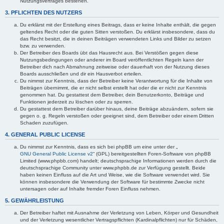
Nutzungsvertrages bestehen.
3. PFLICHTEN DES NUTZERS
Du erklärst mit der Erstellung eines Beitrags, dass er keine Inhalte enthält, die gegen
geltendes Recht oder die guten Sitten verstoßen. Du erklärst insbesondere, dass du
das Recht besitzt, die in deinen Beiträgen verwendeten Links und Bilder zu setzen
bzw. zu verwenden.
Der Betreiber des Boards übt das Hausrecht aus. Bei Verstößen gegen diese
Nutzungsbedingungen oder anderer im Board veröffentlichten Regeln kann der
Betreiber dich nach Abmahnung zeitweise oder dauerhaft von der Nutzung dieses
Boards ausschließen und dir ein Hausverbot erteilen.
Du nimmst zur Kenntnis, dass der Betreiber keine Verantwortung für die Inhalte von
Beiträgen übernimmt, die er nicht selbst erstellt hat oder die er nicht zur Kenntnis
genommen hat. Du gestattest dem Betreiber, dein Benutzerkonto, Beiträge und
Funktionen jederzeit zu löschen oder zu sperren.
Du gestattest dem Betreiber darüber hinaus, deine Beiträge abzuändern, sofern sie
gegen o. g. Regeln verstoßen oder geeignet sind, dem Betreiber oder einem Dritten
Schaden zuzufügen.
4. GENERAL PUBLIC LICENSE
Du nimmst zur Kenntnis, dass es sich bei phpBB um eine unter der „
GNU General Public License v2
“ (GPL) bereitgestellten Foren-Software von phpBB
Limited (www.phpbb.com) handelt; deutschsprachige Informationen werden durch die
deutschsprachige Community unter www.phpbb.de zur Verfügung gestellt. Beide
haben keinen Einfluss auf die Art und Weise, wie die Software verwendet wird. Sie
können insbesondere die Verwendung der Software für bestimmte Zwecke nicht
untersagen oder auf Inhalte fremder Foren Einfluss nehmen.
5. GEWÄHRLEISTUNG
Der Betreiber haftet mit Ausnahme der Verletzung von Leben, Körper und Gesundheit
und der Verletzung wesentlicher Vertragspflichten (Kardinalpflichten) nur für Schäden,