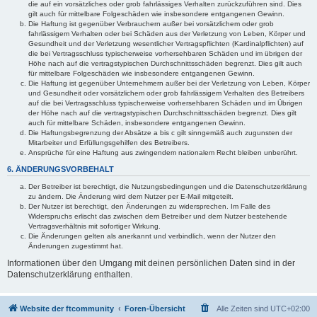
die auf ein vorsätzliches oder grob fahrlässiges Verhalten zurückzuführen sind. Dies
gilt auch für mittelbare Folgeschäden wie insbesondere entgangenen Gewinn.
Die Haftung ist gegenüber Verbrauchern außer bei vorsätzlichem oder grob
fahrlässigem Verhalten oder bei Schäden aus der Verletzung von Leben, Körper und
Gesundheit und der Verletzung wesentlicher Vertragspflichten (Kardinalpflichten) auf
die bei Vertragsschluss typischerweise vorhersehbaren Schäden und im übrigen der
Höhe nach auf die vertragstypischen Durchschnittsschäden begrenzt. Dies gilt auch
für mittelbare Folgeschäden wie insbesondere entgangenen Gewinn.
Die Haftung ist gegenüber Unternehmern außer bei der Verletzung von Leben, Körper
und Gesundheit oder vorsätzlichem oder grob fahrlässigem Verhalten des Betreibers
auf die bei Vertragsschluss typischerweise vorhersehbaren Schäden und im Übrigen
der Höhe nach auf die vertragstypischen Durchschnittsschäden begrenzt. Dies gilt
auch für mittelbare Schäden, insbesondere entgangenen Gewinn.
Die Haftungsbegrenzung der Absätze a bis c gilt sinngemäß auch zugunsten der
Mitarbeiter und Erfüllungsgehilfen des Betreibers.
Ansprüche für eine Haftung aus zwingendem nationalem Recht bleiben unberührt.
6. ÄNDERUNGSVORBEHALT
Der Betreiber ist berechtigt, die Nutzungsbedingungen und die Datenschutzerklärung
zu ändern. Die Änderung wird dem Nutzer per E-Mail mitgeteilt.
Der Nutzer ist berechtigt, den Änderungen zu widersprechen. Im Falle des
Widerspruchs erlischt das zwischen dem Betreiber und dem Nutzer bestehende
Vertragsverhältnis mit sofortiger Wirkung.
Die Änderungen gelten als anerkannt und verbindlich, wenn der Nutzer den
Änderungen zugestimmt hat.
Informationen über den Umgang mit deinen persönlichen Daten sind in der
Datenschutzerklärung enthalten.
Website der ftcommunity
Foren-Übersicht
Alle Zeiten sind
UTC+02:00