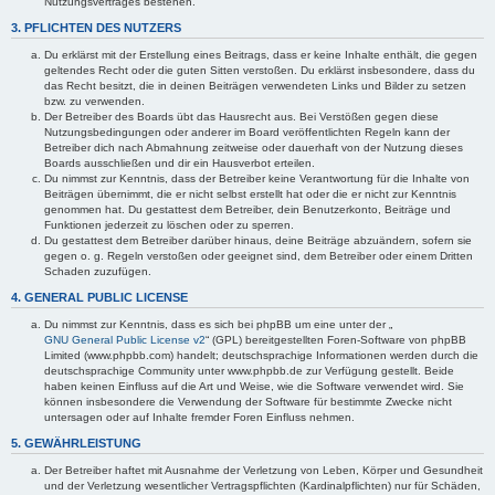
Nutzungsvertrages bestehen.
3. PFLICHTEN DES NUTZERS
Du erklärst mit der Erstellung eines Beitrags, dass er keine Inhalte enthält, die gegen
geltendes Recht oder die guten Sitten verstoßen. Du erklärst insbesondere, dass du
das Recht besitzt, die in deinen Beiträgen verwendeten Links und Bilder zu setzen
bzw. zu verwenden.
Der Betreiber des Boards übt das Hausrecht aus. Bei Verstößen gegen diese
Nutzungsbedingungen oder anderer im Board veröffentlichten Regeln kann der
Betreiber dich nach Abmahnung zeitweise oder dauerhaft von der Nutzung dieses
Boards ausschließen und dir ein Hausverbot erteilen.
Du nimmst zur Kenntnis, dass der Betreiber keine Verantwortung für die Inhalte von
Beiträgen übernimmt, die er nicht selbst erstellt hat oder die er nicht zur Kenntnis
genommen hat. Du gestattest dem Betreiber, dein Benutzerkonto, Beiträge und
Funktionen jederzeit zu löschen oder zu sperren.
Du gestattest dem Betreiber darüber hinaus, deine Beiträge abzuändern, sofern sie
gegen o. g. Regeln verstoßen oder geeignet sind, dem Betreiber oder einem Dritten
Schaden zuzufügen.
4. GENERAL PUBLIC LICENSE
Du nimmst zur Kenntnis, dass es sich bei phpBB um eine unter der „
GNU General Public License v2
“ (GPL) bereitgestellten Foren-Software von phpBB
Limited (www.phpbb.com) handelt; deutschsprachige Informationen werden durch die
deutschsprachige Community unter www.phpbb.de zur Verfügung gestellt. Beide
haben keinen Einfluss auf die Art und Weise, wie die Software verwendet wird. Sie
können insbesondere die Verwendung der Software für bestimmte Zwecke nicht
untersagen oder auf Inhalte fremder Foren Einfluss nehmen.
5. GEWÄHRLEISTUNG
Der Betreiber haftet mit Ausnahme der Verletzung von Leben, Körper und Gesundheit
und der Verletzung wesentlicher Vertragspflichten (Kardinalpflichten) nur für Schäden,