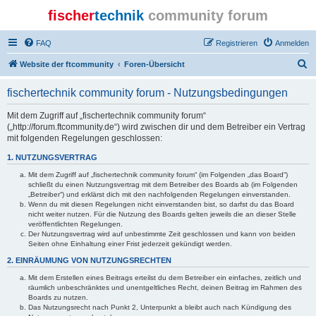
fischer
technik
community forum
FAQ
Registrieren
Anmelden
S
Website der ftcommunity
Foren-Übersicht
u
fischertechnik community forum - Nutzungsbedingungen
c
h
Mit dem Zugriff auf „fischertechnik community forum“
(„http://forum.ftcommunity.de“) wird zwischen dir und dem Betreiber ein Vertrag
e
mit folgenden Regelungen geschlossen:
1. NUTZUNGSVERTRAG
Mit dem Zugriff auf „fischertechnik community forum“ (im Folgenden „das Board“)
schließt du einen Nutzungsvertrag mit dem Betreiber des Boards ab (im Folgenden
„Betreiber“) und erklärst dich mit den nachfolgenden Regelungen einverstanden.
Wenn du mit diesen Regelungen nicht einverstanden bist, so darfst du das Board
nicht weiter nutzen. Für die Nutzung des Boards gelten jeweils die an dieser Stelle
veröffentlichten Regelungen.
Der Nutzungsvertrag wird auf unbestimmte Zeit geschlossen und kann von beiden
Seiten ohne Einhaltung einer Frist jederzeit gekündigt werden.
2. EINRÄUMUNG VON NUTZUNGSRECHTEN
Mit dem Erstellen eines Beitrags erteilst du dem Betreiber ein einfaches, zeitlich und
räumlich unbeschränktes und unentgeltliches Recht, deinen Beitrag im Rahmen des
Boards zu nutzen.
Das Nutzungsrecht nach Punkt 2, Unterpunkt a bleibt auch nach Kündigung des