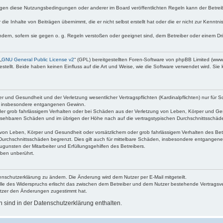
egen diese Nutzungsbedingungen oder anderer im Board veröffentlichten Regeln kann der Betre
die Inhalte von Beiträgen übernimmt, die er nicht selbst erstellt hat oder die er nicht zur Kenn
ndern, sofern sie gegen o. g. Regeln verstoßen oder geeignet sind, dem Betreiber oder einem D
„
GNU General Public License v2
“ (GPL) bereitgestellten Foren-Software von phpBB Limited (ww
ellt. Beide haben keinen Einfluss auf die Art und Weise, wie die Software verwendet wird. Si
 und Gesundheit und der Verletzung wesentlicher Vertragspflichten (Kardinalpflichten) nur für Sc
wie insbesondere entgangenen Gewinn.
der grob fahrlässigem Verhalten oder bei Schäden aus der Verletzung von Leben, Körper und Ges
rhersehbaren Schäden und im übrigen der Höhe nach auf die vertragstypischen Durchschnittsschäde
von Leben, Körper und Gesundheit oder vorsätzlichem oder grob fahrlässigem Verhalten des Betr
Durchschnittsschäden begrenzt. Dies gilt auch für mittelbare Schäden, insbesondere entgangen
gunsten der Mitarbeiter und Erfüllungsgehilfen des Betreibers.
ben unberührt.
enschutzerklärung zu ändern. Die Änderung wird dem Nutzer per E-Mail mitgeteilt.
lle des Widerspruchs erlischt das zwischen dem Betreiber und dem Nutzer bestehende Vertragsverh
utzer den Änderungen zugestimmt hat.
sind in der Datenschutzerklärung enthalten.