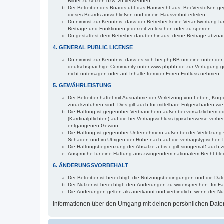
Bilder zu setzen bzw. zu verwenden.
Der Betreiber des Boards übt das Hausrecht aus. Bei Verstößen g
dieses Boards ausschließen und dir ein Hausverbot erteilen.
Du nimmst zur Kenntnis, dass der Betreiber keine Verantwortung für 
Beiträge und Funktionen jederzeit zu löschen oder zu sperren.
Du gestattest dem Betreiber darüber hinaus, deine Beiträge abzuä
4. GENERAL PUBLIC LICENSE
Du nimmst zur Kenntnis, dass es sich bei phpBB um eine unter der 
deutschsprachige Community unter www.phpbb.de zur Verfügung gest
nicht untersagen oder auf Inhalte fremder Foren Einfluss nehmen.
5. GEWÄHRLEISTUNG
Der Betreiber haftet mit Ausnahme der Verletzung von Leben, Körper
zurückzuführen sind. Dies gilt auch für mittelbare Folgeschäden 
Die Haftung ist gegenüber Verbrauchern außer bei vorsätzlichem o
(Kardinalpflichten) auf die bei Vertragsschluss typischerweise vo
entgangenen Gewinn.
Die Haftung ist gegenüber Unternehmern außer bei der Verletzung 
Schäden und im Übrigen der Höhe nach auf die vertragstypischen 
Die Haftungsbegrenzung der Absätze a bis c gilt sinngemäß auch zu
Ansprüche für eine Haftung aus zwingendem nationalem Recht blei
6. ÄNDERUNGSVORBEHALT
Der Betreiber ist berechtigt, die Nutzungsbedingungen und die Dat
Der Nutzer ist berechtigt, den Änderungen zu widersprechen. Im Fa
Die Änderungen gelten als anerkannt und verbindlich, wenn der N
Informationen über den Umgang mit deinen persönlichen Daten 