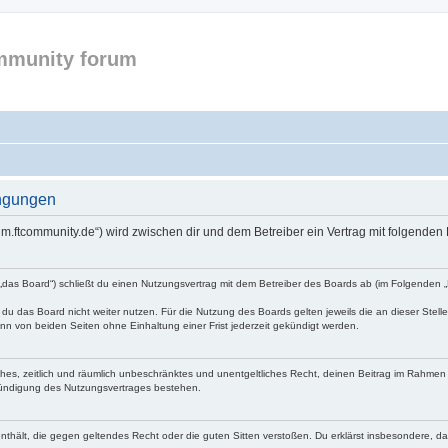
mmunity forum
ingungen
forum.ftcommunity.de“) wird zwischen dir und dem Betreiber ein Vertrag mit folgend
n „das Board“) schließt du einen Nutzungsvertrag mit dem Betreiber des Boards ab (im Folgenden 
du das Board nicht weiter nutzen. Für die Nutzung des Boards gelten jeweils die an dieser Stell
n von beiden Seiten ohne Einhaltung einer Frist jederzeit gekündigt werden.
faches, zeitlich und räumlich unbeschränktes und unentgeltliches Recht, deinen Beitrag im Rahme
Kündigung des Nutzungsvertrages bestehen.
e enthält, die gegen geltendes Recht oder die guten Sitten verstoßen. Du erklärst insbesondere, 