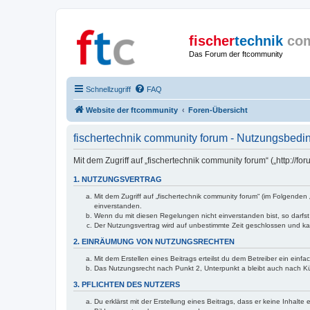
fischer
technik
co
Das Forum der ftcommunity
Schnellzugriff
FAQ
Website der ftcommunity
Foren-Übersicht
fischertechnik community forum - Nutzungsbed
Mit dem Zugriff auf „fischertechnik community forum“ („http://
1. NUTZUNGSVERTRAG
Mit dem Zugriff auf „fischertechnik community forum“ (im Folgende
einverstanden.
Wenn du mit diesen Regelungen nicht einverstanden bist, so darfst 
Der Nutzungsvertrag wird auf unbestimmte Zeit geschlossen und kan
2. EINRÄUMUNG VON NUTZUNGSRECHTEN
Mit dem Erstellen eines Beitrags erteilst du dem Betreiber ein ein
Das Nutzungsrecht nach Punkt 2, Unterpunkt a bleibt auch nach 
3. PFLICHTEN DES NUTZERS
Du erklärst mit der Erstellung eines Beitrags, dass er keine Inhalt