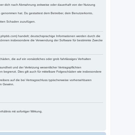
iber dich nach Abmahnung zeitweise oder dauerhaft von der Nutzung
tnis genommen hat. Du gestattest dem Betreiber, dein Benutzerkonto,
ritten Schaden zuzufügen.
w.phpbb.com) handelt; deutschsprachige Informationen werden durch die
e können insbesondere die Verwendung der Software für bestimmte Zwecke
häden, die auf ein vorsätzliches oder grob fahrlässiges Verhalten
undheit und der Verletzung wesentlicher Vertragspflichten
n begrenzt. Dies gilt auch für mittelbare Folgeschäden wie insbesondere
eibers auf die bei Vertragsschluss typischerweise vorhersehbaren
en Gewinn.
ältnis mit sofortiger Wirkung.