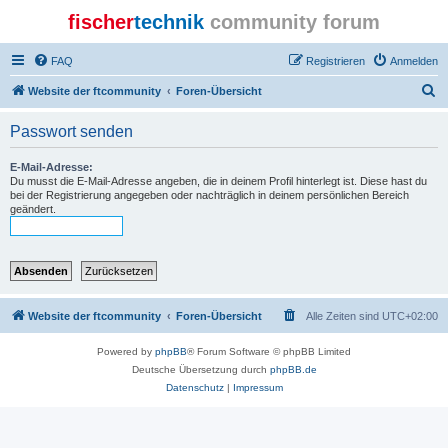
fischer
technik
community forum
FAQ
Registrieren
Anmelden
S
Website der ftcommunity
Foren-Übersicht
u
Passwort senden
c
h
E-Mail-Adresse:
Du musst die E-Mail-Adresse angeben, die in deinem Profil hinterlegt ist. Diese hast du
e
bei der Registrierung angegeben oder nachträglich in deinem persönlichen Bereich
geändert.
Website der ftcommunity
Foren-Übersicht
Alle Zeiten sind
UTC+02:00
Powered by
phpBB
® Forum Software © phpBB Limited
Deutsche Übersetzung durch
phpBB.de
Datenschutz
|
Impressum