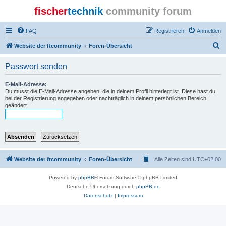
fischer
technik
community forum
FAQ
Registrieren
Anmelden
S
Website der ftcommunity
Foren-Übersicht
u
Passwort senden
c
h
E-Mail-Adresse:
Du musst die E-Mail-Adresse angeben, die in deinem Profil hinterlegt ist. Diese hast du
e
bei der Registrierung angegeben oder nachträglich in deinem persönlichen Bereich
geändert.
Website der ftcommunity
Foren-Übersicht
Alle Zeiten sind
UTC+02:00
Powered by
phpBB
® Forum Software © phpBB Limited
Deutsche Übersetzung durch
phpBB.de
Datenschutz
|
Impressum