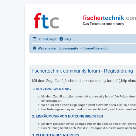
fischer
technik
co
Das Forum der ftcommunity
Schnellzugriff
FAQ
Website der ftcommunity
Foren-Übersicht
fischertechnik community forum - Registrierung
Mit dem Zugriff auf „fischertechnik community forum“ („http://
1. NUTZUNGSVERTRAG
Mit dem Zugriff auf „fischertechnik community forum“ (im Folgende
einverstanden.
Wenn du mit diesen Regelungen nicht einverstanden bist, so darfst 
Der Nutzungsvertrag wird auf unbestimmte Zeit geschlossen und kan
2. EINRÄUMUNG VON NUTZUNGSRECHTEN
Mit dem Erstellen eines Beitrags erteilst du dem Betreiber ein ein
Das Nutzungsrecht nach Punkt 2, Unterpunkt a bleibt auch nach 
3. PFLICHTEN DES NUTZERS