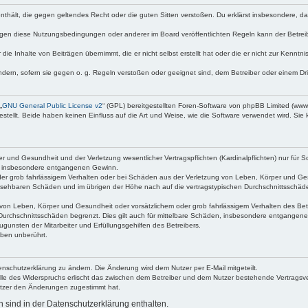
e enthält, die gegen geltendes Recht oder die guten Sitten verstoßen. Du erklärst insbesondere, 
egen diese Nutzungsbedingungen oder anderer im Board veröffentlichten Regeln kann der Betre
die Inhalte von Beiträgen übernimmt, die er nicht selbst erstellt hat oder die er nicht zur Kenn
ndern, sofern sie gegen o. g. Regeln verstoßen oder geeignet sind, dem Betreiber oder einem D
„
GNU General Public License v2
“ (GPL) bereitgestellten Foren-Software von phpBB Limited (ww
ellt. Beide haben keinen Einfluss auf die Art und Weise, wie die Software verwendet wird. Si
 und Gesundheit und der Verletzung wesentlicher Vertragspflichten (Kardinalpflichten) nur für Sc
wie insbesondere entgangenen Gewinn.
der grob fahrlässigem Verhalten oder bei Schäden aus der Verletzung von Leben, Körper und Ges
rhersehbaren Schäden und im übrigen der Höhe nach auf die vertragstypischen Durchschnittsschäde
von Leben, Körper und Gesundheit oder vorsätzlichem oder grob fahrlässigem Verhalten des Betr
Durchschnittsschäden begrenzt. Dies gilt auch für mittelbare Schäden, insbesondere entgangen
gunsten der Mitarbeiter und Erfüllungsgehilfen des Betreibers.
ben unberührt.
enschutzerklärung zu ändern. Die Änderung wird dem Nutzer per E-Mail mitgeteilt.
lle des Widerspruchs erlischt das zwischen dem Betreiber und dem Nutzer bestehende Vertragsverh
utzer den Änderungen zugestimmt hat.
sind in der Datenschutzerklärung enthalten.