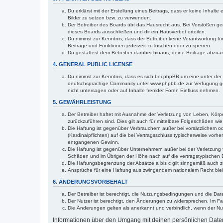
Du erklärst mit der Erstellung eines Beitrags, dass er keine Inhalt
Bilder zu setzen bzw. zu verwenden.
Der Betreiber des Boards übt das Hausrecht aus. Bei Verstößen g
dieses Boards ausschließen und dir ein Hausverbot erteilen.
Du nimmst zur Kenntnis, dass der Betreiber keine Verantwortung für 
Beiträge und Funktionen jederzeit zu löschen oder zu sperren.
Du gestattest dem Betreiber darüber hinaus, deine Beiträge abzuä
4. GENERAL PUBLIC LICENSE
Du nimmst zur Kenntnis, dass es sich bei phpBB um eine unter der 
deutschsprachige Community unter www.phpbb.de zur Verfügung gest
nicht untersagen oder auf Inhalte fremder Foren Einfluss nehmen.
5. GEWÄHRLEISTUNG
Der Betreiber haftet mit Ausnahme der Verletzung von Leben, Körper
zurückzuführen sind. Dies gilt auch für mittelbare Folgeschäden 
Die Haftung ist gegenüber Verbrauchern außer bei vorsätzlichem o
(Kardinalpflichten) auf die bei Vertragsschluss typischerweise vo
entgangenen Gewinn.
Die Haftung ist gegenüber Unternehmern außer bei der Verletzung 
Schäden und im Übrigen der Höhe nach auf die vertragstypischen 
Die Haftungsbegrenzung der Absätze a bis c gilt sinngemäß auch zu
Ansprüche für eine Haftung aus zwingendem nationalem Recht blei
6. ÄNDERUNGSVORBEHALT
Der Betreiber ist berechtigt, die Nutzungsbedingungen und die Dat
Der Nutzer ist berechtigt, den Änderungen zu widersprechen. Im Fa
Die Änderungen gelten als anerkannt und verbindlich, wenn der N
Informationen über den Umgang mit deinen persönlichen Daten 