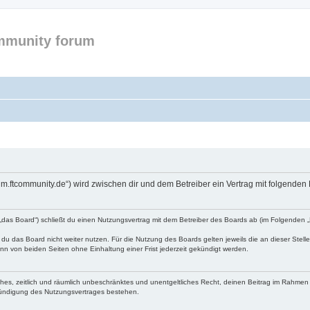
mmunity forum
forum.ftcommunity.de“) wird zwischen dir und dem Betreiber ein Vertrag mit folgend
n „das Board“) schließt du einen Nutzungsvertrag mit dem Betreiber des Boards ab (im Folgenden 
du das Board nicht weiter nutzen. Für die Nutzung des Boards gelten jeweils die an dieser Stell
n von beiden Seiten ohne Einhaltung einer Frist jederzeit gekündigt werden.
faches, zeitlich und räumlich unbeschränktes und unentgeltliches Recht, deinen Beitrag im Rahme
Kündigung des Nutzungsvertrages bestehen.