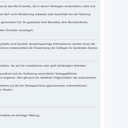
dass du das Recht besitzt, die in deinen Beiträgen verwendeten Links und
iber dich nach Abmahnung zeitweise oder dauerhaft von der Nutzung
tnis genommen hat. Du gestattest dem Betreiber, dein Benutzerkonto,
ritten Schaden zuzufügen.
w.phpbb.com) handelt; deutschsprachige Informationen werden durch die
e können insbesondere die Verwendung der Software für bestimmte Zwecke
häden, die auf ein vorsätzliches oder grob fahrlässiges Verhalten
undheit und der Verletzung wesentlicher Vertragspflichten
n begrenzt. Dies gilt auch für mittelbare Folgeschäden wie insbesondere
eibers auf die bei Vertragsschluss typischerweise vorhersehbaren
en Gewinn.
ältnis mit sofortiger Wirkung.