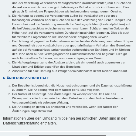
und der Verletzung wesentlicher Vertragspflichten (Kardinalpflichten) nur für Schäden,
die auf ein vorsätzliches oder grob fahrlässiges Verhalten zurückzuführen sind. Dies
gilt auch für mittelbare Folgeschäden wie insbesondere entgangenen Gewinn.
Die Haftung ist gegenüber Verbrauchern außer bei vorsätzlichem oder grob
fahrlässigem Verhalten oder bei Schäden aus der Verletzung von Leben, Körper und
Gesundheit und der Verletzung wesentlicher Vertragspflichten (Kardinalpflichten) auf
die bei Vertragsschluss typischerweise vorhersehbaren Schäden und im übrigen der
Höhe nach auf die vertragstypischen Durchschnittsschäden begrenzt. Dies gilt auch
für mittelbare Folgeschäden wie insbesondere entgangenen Gewinn.
Die Haftung ist gegenüber Unternehmern außer bei der Verletzung von Leben, Körper
und Gesundheit oder vorsätzlichem oder grob fahrlässigem Verhalten des Betreibers
auf die bei Vertragsschluss typischerweise vorhersehbaren Schäden und im Übrigen
der Höhe nach auf die vertragstypischen Durchschnittsschäden begrenzt. Dies gilt
auch für mittelbare Schäden, insbesondere entgangenen Gewinn.
Die Haftungsbegrenzung der Absätze a bis c gilt sinngemäß auch zugunsten der
Mitarbeiter und Erfüllungsgehilfen des Betreibers.
Ansprüche für eine Haftung aus zwingendem nationalem Recht bleiben unberührt.
6. ÄNDERUNGSVORBEHALT
Der Betreiber ist berechtigt, die Nutzungsbedingungen und die Datenschutzerklärung
zu ändern. Die Änderung wird dem Nutzer per E-Mail mitgeteilt.
Der Nutzer ist berechtigt, den Änderungen zu widersprechen. Im Falle des
Widerspruchs erlischt das zwischen dem Betreiber und dem Nutzer bestehende
Vertragsverhältnis mit sofortiger Wirkung.
Die Änderungen gelten als anerkannt und verbindlich, wenn der Nutzer den
Änderungen zugestimmt hat.
Informationen über den Umgang mit deinen persönlichen Daten sind in der
Datenschutzerklärung enthalten.