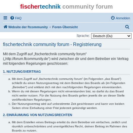
fischer
technik
community forum
FAQ
Anmelden
S
Website der ftcommunity
Foren-Übersicht
u
Sprache:
c
fischertechnik community forum - Registrierung
h
Mit dem Zugriff auf „fischertechnik community forum“
e
(„http://forum.ftcommunity.de“) wird zwischen dir und dem Betreiber ein Vertrag
mit folgenden Regelungen geschlossen:
1. NUTZUNGSVERTRAG
Mit dem Zugriff auf „fischertechnik community forum“ (im Folgenden „das Board“)
schließt du einen Nutzungsvertrag mit dem Betreiber des Boards ab (im Folgenden
„Betreiber“) und erklärst dich mit den nachfolgenden Regelungen einverstanden.
Wenn du mit diesen Regelungen nicht einverstanden bist, so darfst du das Board
nicht weiter nutzen. Für die Nutzung des Boards gelten jeweils die an dieser Stelle
veröffentlichten Regelungen.
Der Nutzungsvertrag wird auf unbestimmte Zeit geschlossen und kann von beiden
Seiten ohne Einhaltung einer Frist jederzeit gekündigt werden.
2. EINRÄUMUNG VON NUTZUNGSRECHTEN
Mit dem Erstellen eines Beitrags erteilst du dem Betreiber ein einfaches, zeitlich und
räumlich unbeschränktes und unentgeltliches Recht, deinen Beitrag im Rahmen des
Boards zu nutzen.