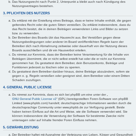
Das Nutzungsrecht nach Punkt 2, Unterpunkt a bleibt auch nach Kündigung des
Nutzungsvertrages bestehen.
3. PFLICHTEN DES NUTZERS
Du erklärst mit der Erstellung eines Beitrags, dass er keine Inhalte enthält, die gegen
geltendes Recht oder die guten Sitten verstoßen. Du erklärst insbesondere, dass du
das Recht besitzt, die in deinen Beiträgen verwendeten Links und Bilder zu setzen
bzw. zu verwenden.
Der Betreiber des Boards übt das Hausrecht aus. Bei Verstößen gegen diese
Nutzungsbedingungen oder anderer im Board veröffentlichten Regeln kann der
Betreiber dich nach Abmahnung zeitweise oder dauerhaft von der Nutzung dieses
Boards ausschließen und dir ein Hausverbot erteilen.
Du nimmst zur Kenntnis, dass der Betreiber keine Verantwortung für die Inhalte von
Beiträgen übernimmt, die er nicht selbst erstellt hat oder die er nicht zur Kenntnis
genommen hat. Du gestattest dem Betreiber, dein Benutzerkonto, Beiträge und
Funktionen jederzeit zu löschen oder zu sperren.
Du gestattest dem Betreiber darüber hinaus, deine Beiträge abzuändern, sofern sie
gegen o. g. Regeln verstoßen oder geeignet sind, dem Betreiber oder einem Dritten
Schaden zuzufügen.
4. GENERAL PUBLIC LICENSE
Du nimmst zur Kenntnis, dass es sich bei phpBB um eine unter der „
GNU General Public License v2
“ (GPL) bereitgestellten Foren-Software von phpBB
Limited (www.phpbb.com) handelt; deutschsprachige Informationen werden durch die
deutschsprachige Community unter www.phpbb.de zur Verfügung gestellt. Beide
haben keinen Einfluss auf die Art und Weise, wie die Software verwendet wird. Sie
können insbesondere die Verwendung der Software für bestimmte Zwecke nicht
untersagen oder auf Inhalte fremder Foren Einfluss nehmen.
5. GEWÄHRLEISTUNG
Der Betreiber haftet mit Ausnahme der Verletzung von Leben, Körper und Gesundheit