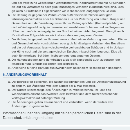
und der Verletzung wesentlicher Vertragspflichten (Kardinalpflichten) nur für Schäden,
die auf ein vorsätzliches oder grob fahrlässiges Verhalten zurückzuführen sind. Dies
gilt auch für mittelbare Folgeschäden wie insbesondere entgangenen Gewinn.
Die Haftung ist gegenüber Verbrauchern außer bei vorsätzlichem oder grob
fahrlässigem Verhalten oder bei Schäden aus der Verletzung von Leben, Körper und
Gesundheit und der Verletzung wesentlicher Vertragspflichten (Kardinalpflichten) auf
die bei Vertragsschluss typischerweise vorhersehbaren Schäden und im übrigen der
Höhe nach auf die vertragstypischen Durchschnittsschäden begrenzt. Dies gilt auch
für mittelbare Folgeschäden wie insbesondere entgangenen Gewinn.
Die Haftung ist gegenüber Unternehmern außer bei der Verletzung von Leben, Körper
und Gesundheit oder vorsätzlichem oder grob fahrlässigem Verhalten des Betreibers
auf die bei Vertragsschluss typischerweise vorhersehbaren Schäden und im Übrigen
der Höhe nach auf die vertragstypischen Durchschnittsschäden begrenzt. Dies gilt
auch für mittelbare Schäden, insbesondere entgangenen Gewinn.
Die Haftungsbegrenzung der Absätze a bis c gilt sinngemäß auch zugunsten der
Mitarbeiter und Erfüllungsgehilfen des Betreibers.
Ansprüche für eine Haftung aus zwingendem nationalem Recht bleiben unberührt.
6. ÄNDERUNGSVORBEHALT
Der Betreiber ist berechtigt, die Nutzungsbedingungen und die Datenschutzerklärung
zu ändern. Die Änderung wird dem Nutzer per E-Mail mitgeteilt.
Der Nutzer ist berechtigt, den Änderungen zu widersprechen. Im Falle des
Widerspruchs erlischt das zwischen dem Betreiber und dem Nutzer bestehende
Vertragsverhältnis mit sofortiger Wirkung.
Die Änderungen gelten als anerkannt und verbindlich, wenn der Nutzer den
Änderungen zugestimmt hat.
Informationen über den Umgang mit deinen persönlichen Daten sind in der
Datenschutzerklärung enthalten.