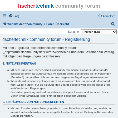
fischer
technik
community forum
FAQ
Anmelden
S
Website der ftcommunity
Foren-Übersicht
u
Sprache:
c
fischertechnik community forum - Registrierung
h
Mit dem Zugriff auf „fischertechnik community forum“
e
(„http://forum.ftcommunity.de“) wird zwischen dir und dem Betreiber ein Vertrag
mit folgenden Regelungen geschlossen:
1. NUTZUNGSVERTRAG
Mit dem Zugriff auf „fischertechnik community forum“ (im Folgenden „das Board“)
schließt du einen Nutzungsvertrag mit dem Betreiber des Boards ab (im Folgenden
„Betreiber“) und erklärst dich mit den nachfolgenden Regelungen einverstanden.
Wenn du mit diesen Regelungen nicht einverstanden bist, so darfst du das Board
nicht weiter nutzen. Für die Nutzung des Boards gelten jeweils die an dieser Stelle
veröffentlichten Regelungen.
Der Nutzungsvertrag wird auf unbestimmte Zeit geschlossen und kann von beiden
Seiten ohne Einhaltung einer Frist jederzeit gekündigt werden.
2. EINRÄUMUNG VON NUTZUNGSRECHTEN
Mit dem Erstellen eines Beitrags erteilst du dem Betreiber ein einfaches, zeitlich und
räumlich unbeschränktes und unentgeltliches Recht, deinen Beitrag im Rahmen des
Boards zu nutzen.