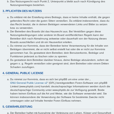
Das Nutzungsrecht nach Punkt 2, Unterpunkt a bleibt auch nach Kündigung des
Nutzungsvertrages bestehen.
3. PFLICHTEN DES NUTZERS
Du erklärst mit der Erstellung eines Beitrags, dass er keine Inhalte enthält, die gegen
geltendes Recht oder die guten Sitten verstoßen. Du erklärst insbesondere, dass du
das Recht besitzt, die in deinen Beiträgen verwendeten Links und Bilder zu setzen
bzw. zu verwenden.
Der Betreiber des Boards übt das Hausrecht aus. Bei Verstößen gegen diese
Nutzungsbedingungen oder anderer im Board veröffentlichten Regeln kann der
Betreiber dich nach Abmahnung zeitweise oder dauerhaft von der Nutzung dieses
Boards ausschließen und dir ein Hausverbot erteilen.
Du nimmst zur Kenntnis, dass der Betreiber keine Verantwortung für die Inhalte von
Beiträgen übernimmt, die er nicht selbst erstellt hat oder die er nicht zur Kenntnis
genommen hat. Du gestattest dem Betreiber, dein Benutzerkonto, Beiträge und
Funktionen jederzeit zu löschen oder zu sperren.
Du gestattest dem Betreiber darüber hinaus, deine Beiträge abzuändern, sofern sie
gegen o. g. Regeln verstoßen oder geeignet sind, dem Betreiber oder einem Dritten
Schaden zuzufügen.
4. GENERAL PUBLIC LICENSE
Du nimmst zur Kenntnis, dass es sich bei phpBB um eine unter der „
GNU General Public License v2
“ (GPL) bereitgestellten Foren-Software von phpBB
Limited (www.phpbb.com) handelt; deutschsprachige Informationen werden durch die
deutschsprachige Community unter www.phpbb.de zur Verfügung gestellt. Beide
haben keinen Einfluss auf die Art und Weise, wie die Software verwendet wird. Sie
können insbesondere die Verwendung der Software für bestimmte Zwecke nicht
untersagen oder auf Inhalte fremder Foren Einfluss nehmen.
5. GEWÄHRLEISTUNG
Der Betreiber haftet mit Ausnahme der Verletzung von Leben, Körper und Gesundheit