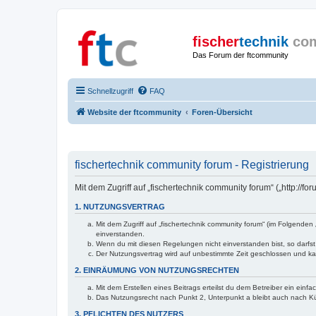
fischer
technik
co
Das Forum der ftcommunity
Schnellzugriff
FAQ
Website der ftcommunity
Foren-Übersicht
fischertechnik community forum - Registrierung
Mit dem Zugriff auf „fischertechnik community forum“ („http://
1. NUTZUNGSVERTRAG
Mit dem Zugriff auf „fischertechnik community forum“ (im Folgende
einverstanden.
Wenn du mit diesen Regelungen nicht einverstanden bist, so darfst 
Der Nutzungsvertrag wird auf unbestimmte Zeit geschlossen und kan
2. EINRÄUMUNG VON NUTZUNGSRECHTEN
Mit dem Erstellen eines Beitrags erteilst du dem Betreiber ein ein
Das Nutzungsrecht nach Punkt 2, Unterpunkt a bleibt auch nach 
3. PFLICHTEN DES NUTZERS