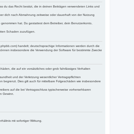
dass du das Recht besitzt, die in deinen Beiträgen verwendeten Links und
iber dich nach Abmahnung zeitweise oder dauerhaft von der Nutzung
tnis genommen hat. Du gestattest dem Betreiber, dein Benutzerkonto,
ritten Schaden zuzufügen.
w.phpbb.com) handelt; deutschsprachige Informationen werden durch die
e können insbesondere die Verwendung der Software für bestimmte Zwecke
häden, die auf ein vorsätzliches oder grob fahrlässiges Verhalten
undheit und der Verletzung wesentlicher Vertragspflichten
n begrenzt. Dies gilt auch für mittelbare Folgeschäden wie insbesondere
eibers auf die bei Vertragsschluss typischerweise vorhersehbaren
en Gewinn.
ältnis mit sofortiger Wirkung.