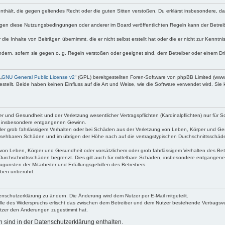
e enthält, die gegen geltendes Recht oder die guten Sitten verstoßen. Du erklärst insbesondere, 
egen diese Nutzungsbedingungen oder anderer im Board veröffentlichten Regeln kann der Betre
die Inhalte von Beiträgen übernimmt, die er nicht selbst erstellt hat oder die er nicht zur Kenn
ndern, sofern sie gegen o. g. Regeln verstoßen oder geeignet sind, dem Betreiber oder einem D
„
GNU General Public License v2
“ (GPL) bereitgestellten Foren-Software von phpBB Limited (ww
ellt. Beide haben keinen Einfluss auf die Art und Weise, wie die Software verwendet wird. Si
 und Gesundheit und der Verletzung wesentlicher Vertragspflichten (Kardinalpflichten) nur für Sc
wie insbesondere entgangenen Gewinn.
der grob fahrlässigem Verhalten oder bei Schäden aus der Verletzung von Leben, Körper und Ges
rhersehbaren Schäden und im übrigen der Höhe nach auf die vertragstypischen Durchschnittsschäde
von Leben, Körper und Gesundheit oder vorsätzlichem oder grob fahrlässigem Verhalten des Betr
Durchschnittsschäden begrenzt. Dies gilt auch für mittelbare Schäden, insbesondere entgangen
gunsten der Mitarbeiter und Erfüllungsgehilfen des Betreibers.
ben unberührt.
enschutzerklärung zu ändern. Die Änderung wird dem Nutzer per E-Mail mitgeteilt.
lle des Widerspruchs erlischt das zwischen dem Betreiber und dem Nutzer bestehende Vertragsverh
utzer den Änderungen zugestimmt hat.
sind in der Datenschutzerklärung enthalten.