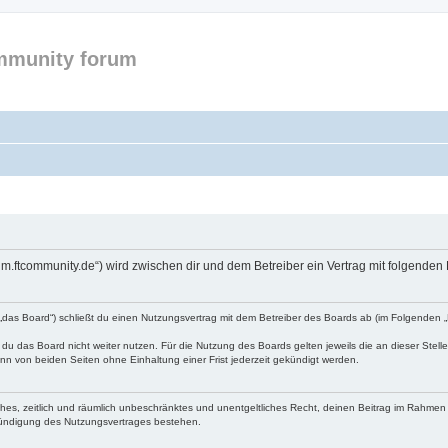
mmunity forum
forum.ftcommunity.de“) wird zwischen dir und dem Betreiber ein Vertrag mit folgend
n „das Board“) schließt du einen Nutzungsvertrag mit dem Betreiber des Boards ab (im Folgenden 
du das Board nicht weiter nutzen. Für die Nutzung des Boards gelten jeweils die an dieser Stell
n von beiden Seiten ohne Einhaltung einer Frist jederzeit gekündigt werden.
faches, zeitlich und räumlich unbeschränktes und unentgeltliches Recht, deinen Beitrag im Rahme
Kündigung des Nutzungsvertrages bestehen.