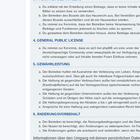
Du erklärst mit der Erstellung eines Beitrags, dass er keine Inhalt
Bilder zu setzen bzw. zu verwenden.
Der Betreiber des Boards übt das Hausrecht aus. Bei Verstößen g
dieses Boards ausschließen und dir ein Hausverbot erteilen.
Du nimmst zur Kenntnis, dass der Betreiber keine Verantwortung für 
Beiträge und Funktionen jederzeit zu löschen oder zu sperren.
Du gestattest dem Betreiber darüber hinaus, deine Beiträge abzuä
4. GENERAL PUBLIC LICENSE
Du nimmst zur Kenntnis, dass es sich bei phpBB um eine unter der 
deutschsprachige Community unter www.phpbb.de zur Verfügung gest
nicht untersagen oder auf Inhalte fremder Foren Einfluss nehmen.
5. GEWÄHRLEISTUNG
Der Betreiber haftet mit Ausnahme der Verletzung von Leben, Körper
zurückzuführen sind. Dies gilt auch für mittelbare Folgeschäden 
Die Haftung ist gegenüber Verbrauchern außer bei vorsätzlichem o
(Kardinalpflichten) auf die bei Vertragsschluss typischerweise vo
entgangenen Gewinn.
Die Haftung ist gegenüber Unternehmern außer bei der Verletzung 
Schäden und im Übrigen der Höhe nach auf die vertragstypischen 
Die Haftungsbegrenzung der Absätze a bis c gilt sinngemäß auch zu
Ansprüche für eine Haftung aus zwingendem nationalem Recht blei
6. ÄNDERUNGSVORBEHALT
Der Betreiber ist berechtigt, die Nutzungsbedingungen und die Dat
Der Nutzer ist berechtigt, den Änderungen zu widersprechen. Im Fa
Die Änderungen gelten als anerkannt und verbindlich, wenn der N
Informationen über den Umgang mit deinen persönlichen Daten 