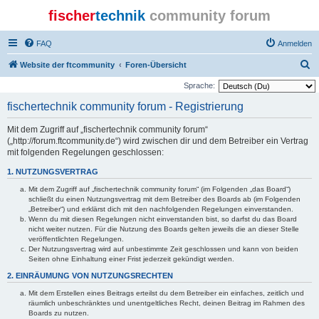
fischer
technik
community forum
FAQ
Anmelden
S
Website der ftcommunity
Foren-Übersicht
u
Sprache:
c
fischertechnik community forum - Registrierung
h
Mit dem Zugriff auf „fischertechnik community forum“
e
(„http://forum.ftcommunity.de“) wird zwischen dir und dem Betreiber ein Vertrag
mit folgenden Regelungen geschlossen:
1. NUTZUNGSVERTRAG
Mit dem Zugriff auf „fischertechnik community forum“ (im Folgenden „das Board“)
schließt du einen Nutzungsvertrag mit dem Betreiber des Boards ab (im Folgenden
„Betreiber“) und erklärst dich mit den nachfolgenden Regelungen einverstanden.
Wenn du mit diesen Regelungen nicht einverstanden bist, so darfst du das Board
nicht weiter nutzen. Für die Nutzung des Boards gelten jeweils die an dieser Stelle
veröffentlichten Regelungen.
Der Nutzungsvertrag wird auf unbestimmte Zeit geschlossen und kann von beiden
Seiten ohne Einhaltung einer Frist jederzeit gekündigt werden.
2. EINRÄUMUNG VON NUTZUNGSRECHTEN
Mit dem Erstellen eines Beitrags erteilst du dem Betreiber ein einfaches, zeitlich und
räumlich unbeschränktes und unentgeltliches Recht, deinen Beitrag im Rahmen des
Boards zu nutzen.