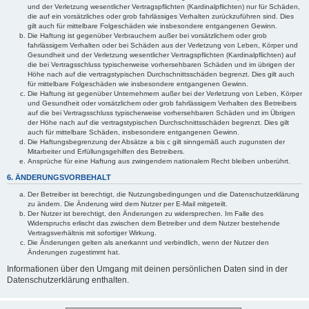
und der Verletzung wesentlicher Vertragspflichten (Kardinalpflichten) nur für Schäden,
die auf ein vorsätzliches oder grob fahrlässiges Verhalten zurückzuführen sind. Dies
gilt auch für mittelbare Folgeschäden wie insbesondere entgangenen Gewinn.
Die Haftung ist gegenüber Verbrauchern außer bei vorsätzlichem oder grob
fahrlässigem Verhalten oder bei Schäden aus der Verletzung von Leben, Körper und
Gesundheit und der Verletzung wesentlicher Vertragspflichten (Kardinalpflichten) auf
die bei Vertragsschluss typischerweise vorhersehbaren Schäden und im übrigen der
Höhe nach auf die vertragstypischen Durchschnittsschäden begrenzt. Dies gilt auch
für mittelbare Folgeschäden wie insbesondere entgangenen Gewinn.
Die Haftung ist gegenüber Unternehmern außer bei der Verletzung von Leben, Körper
und Gesundheit oder vorsätzlichem oder grob fahrlässigem Verhalten des Betreibers
auf die bei Vertragsschluss typischerweise vorhersehbaren Schäden und im Übrigen
der Höhe nach auf die vertragstypischen Durchschnittsschäden begrenzt. Dies gilt
auch für mittelbare Schäden, insbesondere entgangenen Gewinn.
Die Haftungsbegrenzung der Absätze a bis c gilt sinngemäß auch zugunsten der
Mitarbeiter und Erfüllungsgehilfen des Betreibers.
Ansprüche für eine Haftung aus zwingendem nationalem Recht bleiben unberührt.
6. ÄNDERUNGSVORBEHALT
Der Betreiber ist berechtigt, die Nutzungsbedingungen und die Datenschutzerklärung
zu ändern. Die Änderung wird dem Nutzer per E-Mail mitgeteilt.
Der Nutzer ist berechtigt, den Änderungen zu widersprechen. Im Falle des
Widerspruchs erlischt das zwischen dem Betreiber und dem Nutzer bestehende
Vertragsverhältnis mit sofortiger Wirkung.
Die Änderungen gelten als anerkannt und verbindlich, wenn der Nutzer den
Änderungen zugestimmt hat.
Informationen über den Umgang mit deinen persönlichen Daten sind in der
Datenschutzerklärung enthalten.