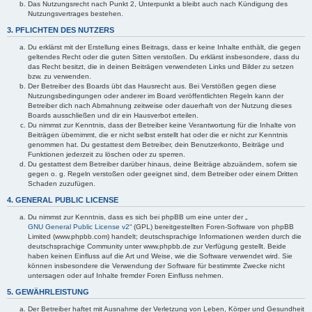
Das Nutzungsrecht nach Punkt 2, Unterpunkt a bleibt auch nach Kündigung des
Nutzungsvertrages bestehen.
3. PFLICHTEN DES NUTZERS
Du erklärst mit der Erstellung eines Beitrags, dass er keine Inhalte enthält, die gegen
geltendes Recht oder die guten Sitten verstoßen. Du erklärst insbesondere, dass du
das Recht besitzt, die in deinen Beiträgen verwendeten Links und Bilder zu setzen
bzw. zu verwenden.
Der Betreiber des Boards übt das Hausrecht aus. Bei Verstößen gegen diese
Nutzungsbedingungen oder anderer im Board veröffentlichten Regeln kann der
Betreiber dich nach Abmahnung zeitweise oder dauerhaft von der Nutzung dieses
Boards ausschließen und dir ein Hausverbot erteilen.
Du nimmst zur Kenntnis, dass der Betreiber keine Verantwortung für die Inhalte von
Beiträgen übernimmt, die er nicht selbst erstellt hat oder die er nicht zur Kenntnis
genommen hat. Du gestattest dem Betreiber, dein Benutzerkonto, Beiträge und
Funktionen jederzeit zu löschen oder zu sperren.
Du gestattest dem Betreiber darüber hinaus, deine Beiträge abzuändern, sofern sie
gegen o. g. Regeln verstoßen oder geeignet sind, dem Betreiber oder einem Dritten
Schaden zuzufügen.
4. GENERAL PUBLIC LICENSE
Du nimmst zur Kenntnis, dass es sich bei phpBB um eine unter der „
GNU General Public License v2
“ (GPL) bereitgestellten Foren-Software von phpBB
Limited (www.phpbb.com) handelt; deutschsprachige Informationen werden durch die
deutschsprachige Community unter www.phpbb.de zur Verfügung gestellt. Beide
haben keinen Einfluss auf die Art und Weise, wie die Software verwendet wird. Sie
können insbesondere die Verwendung der Software für bestimmte Zwecke nicht
untersagen oder auf Inhalte fremder Foren Einfluss nehmen.
5. GEWÄHRLEISTUNG
Der Betreiber haftet mit Ausnahme der Verletzung von Leben, Körper und Gesundheit