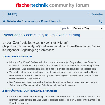
fischer
technik
community forum
FAQ
Anmelden
S
Website der ftcommunity
Foren-Übersicht
u
Sprache:
c
fischertechnik community forum - Registrierung
h
Mit dem Zugriff auf „fischertechnik community forum“
e
(„http://forum.ftcommunity.de“) wird zwischen dir und dem Betreiber ein Vertrag
mit folgenden Regelungen geschlossen:
1. NUTZUNGSVERTRAG
Mit dem Zugriff auf „fischertechnik community forum“ (im Folgenden „das Board“)
schließt du einen Nutzungsvertrag mit dem Betreiber des Boards ab (im Folgenden
„Betreiber“) und erklärst dich mit den nachfolgenden Regelungen einverstanden.
Wenn du mit diesen Regelungen nicht einverstanden bist, so darfst du das Board
nicht weiter nutzen. Für die Nutzung des Boards gelten jeweils die an dieser Stelle
veröffentlichten Regelungen.
Der Nutzungsvertrag wird auf unbestimmte Zeit geschlossen und kann von beiden
Seiten ohne Einhaltung einer Frist jederzeit gekündigt werden.
2. EINRÄUMUNG VON NUTZUNGSRECHTEN
Mit dem Erstellen eines Beitrags erteilst du dem Betreiber ein einfaches, zeitlich und
räumlich unbeschränktes und unentgeltliches Recht, deinen Beitrag im Rahmen des
Boards zu nutzen.