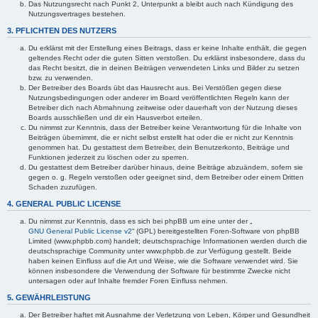
Das Nutzungsrecht nach Punkt 2, Unterpunkt a bleibt auch nach Kündigung des
Nutzungsvertrages bestehen.
3. PFLICHTEN DES NUTZERS
Du erklärst mit der Erstellung eines Beitrags, dass er keine Inhalte enthält, die gegen
geltendes Recht oder die guten Sitten verstoßen. Du erklärst insbesondere, dass du
das Recht besitzt, die in deinen Beiträgen verwendeten Links und Bilder zu setzen
bzw. zu verwenden.
Der Betreiber des Boards übt das Hausrecht aus. Bei Verstößen gegen diese
Nutzungsbedingungen oder anderer im Board veröffentlichten Regeln kann der
Betreiber dich nach Abmahnung zeitweise oder dauerhaft von der Nutzung dieses
Boards ausschließen und dir ein Hausverbot erteilen.
Du nimmst zur Kenntnis, dass der Betreiber keine Verantwortung für die Inhalte von
Beiträgen übernimmt, die er nicht selbst erstellt hat oder die er nicht zur Kenntnis
genommen hat. Du gestattest dem Betreiber, dein Benutzerkonto, Beiträge und
Funktionen jederzeit zu löschen oder zu sperren.
Du gestattest dem Betreiber darüber hinaus, deine Beiträge abzuändern, sofern sie
gegen o. g. Regeln verstoßen oder geeignet sind, dem Betreiber oder einem Dritten
Schaden zuzufügen.
4. GENERAL PUBLIC LICENSE
Du nimmst zur Kenntnis, dass es sich bei phpBB um eine unter der „
GNU General Public License v2
“ (GPL) bereitgestellten Foren-Software von phpBB
Limited (www.phpbb.com) handelt; deutschsprachige Informationen werden durch die
deutschsprachige Community unter www.phpbb.de zur Verfügung gestellt. Beide
haben keinen Einfluss auf die Art und Weise, wie die Software verwendet wird. Sie
können insbesondere die Verwendung der Software für bestimmte Zwecke nicht
untersagen oder auf Inhalte fremder Foren Einfluss nehmen.
5. GEWÄHRLEISTUNG
Der Betreiber haftet mit Ausnahme der Verletzung von Leben, Körper und Gesundheit