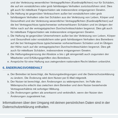
und der Verletzung wesentlicher Vertragspflichten (Kardinalpflichten) nur für Schäden,
die auf ein vorsätzliches oder grob fahrlässiges Verhalten zurückzuführen sind. Dies
gilt auch für mittelbare Folgeschäden wie insbesondere entgangenen Gewinn.
Die Haftung ist gegenüber Verbrauchern außer bei vorsätzlichem oder grob
fahrlässigem Verhalten oder bei Schäden aus der Verletzung von Leben, Körper und
Gesundheit und der Verletzung wesentlicher Vertragspflichten (Kardinalpflichten) auf
die bei Vertragsschluss typischerweise vorhersehbaren Schäden und im übrigen der
Höhe nach auf die vertragstypischen Durchschnittsschäden begrenzt. Dies gilt auch
für mittelbare Folgeschäden wie insbesondere entgangenen Gewinn.
Die Haftung ist gegenüber Unternehmern außer bei der Verletzung von Leben, Körper
und Gesundheit oder vorsätzlichem oder grob fahrlässigem Verhalten des Betreibers
auf die bei Vertragsschluss typischerweise vorhersehbaren Schäden und im Übrigen
der Höhe nach auf die vertragstypischen Durchschnittsschäden begrenzt. Dies gilt
auch für mittelbare Schäden, insbesondere entgangenen Gewinn.
Die Haftungsbegrenzung der Absätze a bis c gilt sinngemäß auch zugunsten der
Mitarbeiter und Erfüllungsgehilfen des Betreibers.
Ansprüche für eine Haftung aus zwingendem nationalem Recht bleiben unberührt.
6. ÄNDERUNGSVORBEHALT
Der Betreiber ist berechtigt, die Nutzungsbedingungen und die Datenschutzerklärung
zu ändern. Die Änderung wird dem Nutzer per E-Mail mitgeteilt.
Der Nutzer ist berechtigt, den Änderungen zu widersprechen. Im Falle des
Widerspruchs erlischt das zwischen dem Betreiber und dem Nutzer bestehende
Vertragsverhältnis mit sofortiger Wirkung.
Die Änderungen gelten als anerkannt und verbindlich, wenn der Nutzer den
Änderungen zugestimmt hat.
Informationen über den Umgang mit deinen persönlichen Daten sind in der
Datenschutzerklärung enthalten.