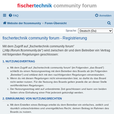
fischer
technik
community forum
FAQ
Anmelden
S
Website der ftcommunity
Foren-Übersicht
u
Sprache:
c
fischertechnik community forum - Registrierung
h
Mit dem Zugriff auf „fischertechnik community forum“
e
(„http://forum.ftcommunity.de“) wird zwischen dir und dem Betreiber ein Vertrag
mit folgenden Regelungen geschlossen:
1. NUTZUNGSVERTRAG
Mit dem Zugriff auf „fischertechnik community forum“ (im Folgenden „das Board“)
schließt du einen Nutzungsvertrag mit dem Betreiber des Boards ab (im Folgenden
„Betreiber“) und erklärst dich mit den nachfolgenden Regelungen einverstanden.
Wenn du mit diesen Regelungen nicht einverstanden bist, so darfst du das Board
nicht weiter nutzen. Für die Nutzung des Boards gelten jeweils die an dieser Stelle
veröffentlichten Regelungen.
Der Nutzungsvertrag wird auf unbestimmte Zeit geschlossen und kann von beiden
Seiten ohne Einhaltung einer Frist jederzeit gekündigt werden.
2. EINRÄUMUNG VON NUTZUNGSRECHTEN
Mit dem Erstellen eines Beitrags erteilst du dem Betreiber ein einfaches, zeitlich und
räumlich unbeschränktes und unentgeltliches Recht, deinen Beitrag im Rahmen des
Boards zu nutzen.