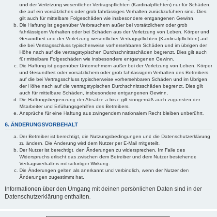
und der Verletzung wesentlicher Vertragspflichten (Kardinalpflichten) nur für Schäden,
die auf ein vorsätzliches oder grob fahrlässiges Verhalten zurückzuführen sind. Dies
gilt auch für mittelbare Folgeschäden wie insbesondere entgangenen Gewinn.
Die Haftung ist gegenüber Verbrauchern außer bei vorsätzlichem oder grob
fahrlässigem Verhalten oder bei Schäden aus der Verletzung von Leben, Körper und
Gesundheit und der Verletzung wesentlicher Vertragspflichten (Kardinalpflichten) auf
die bei Vertragsschluss typischerweise vorhersehbaren Schäden und im übrigen der
Höhe nach auf die vertragstypischen Durchschnittsschäden begrenzt. Dies gilt auch
für mittelbare Folgeschäden wie insbesondere entgangenen Gewinn.
Die Haftung ist gegenüber Unternehmern außer bei der Verletzung von Leben, Körper
und Gesundheit oder vorsätzlichem oder grob fahrlässigem Verhalten des Betreibers
auf die bei Vertragsschluss typischerweise vorhersehbaren Schäden und im Übrigen
der Höhe nach auf die vertragstypischen Durchschnittsschäden begrenzt. Dies gilt
auch für mittelbare Schäden, insbesondere entgangenen Gewinn.
Die Haftungsbegrenzung der Absätze a bis c gilt sinngemäß auch zugunsten der
Mitarbeiter und Erfüllungsgehilfen des Betreibers.
Ansprüche für eine Haftung aus zwingendem nationalem Recht bleiben unberührt.
6. ÄNDERUNGSVORBEHALT
Der Betreiber ist berechtigt, die Nutzungsbedingungen und die Datenschutzerklärung
zu ändern. Die Änderung wird dem Nutzer per E-Mail mitgeteilt.
Der Nutzer ist berechtigt, den Änderungen zu widersprechen. Im Falle des
Widerspruchs erlischt das zwischen dem Betreiber und dem Nutzer bestehende
Vertragsverhältnis mit sofortiger Wirkung.
Die Änderungen gelten als anerkannt und verbindlich, wenn der Nutzer den
Änderungen zugestimmt hat.
Informationen über den Umgang mit deinen persönlichen Daten sind in der
Datenschutzerklärung enthalten.