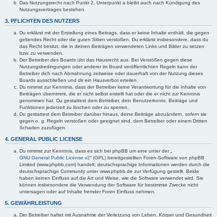
Das Nutzungsrecht nach Punkt 2, Unterpunkt a bleibt auch nach Kündigung des
Nutzungsvertrages bestehen.
3. PFLICHTEN DES NUTZERS
Du erklärst mit der Erstellung eines Beitrags, dass er keine Inhalte enthält, die gegen
geltendes Recht oder die guten Sitten verstoßen. Du erklärst insbesondere, dass du
das Recht besitzt, die in deinen Beiträgen verwendeten Links und Bilder zu setzen
bzw. zu verwenden.
Der Betreiber des Boards übt das Hausrecht aus. Bei Verstößen gegen diese
Nutzungsbedingungen oder anderer im Board veröffentlichten Regeln kann der
Betreiber dich nach Abmahnung zeitweise oder dauerhaft von der Nutzung dieses
Boards ausschließen und dir ein Hausverbot erteilen.
Du nimmst zur Kenntnis, dass der Betreiber keine Verantwortung für die Inhalte von
Beiträgen übernimmt, die er nicht selbst erstellt hat oder die er nicht zur Kenntnis
genommen hat. Du gestattest dem Betreiber, dein Benutzerkonto, Beiträge und
Funktionen jederzeit zu löschen oder zu sperren.
Du gestattest dem Betreiber darüber hinaus, deine Beiträge abzuändern, sofern sie
gegen o. g. Regeln verstoßen oder geeignet sind, dem Betreiber oder einem Dritten
Schaden zuzufügen.
4. GENERAL PUBLIC LICENSE
Du nimmst zur Kenntnis, dass es sich bei phpBB um eine unter der „
GNU General Public License v2
“ (GPL) bereitgestellten Foren-Software von phpBB
Limited (www.phpbb.com) handelt; deutschsprachige Informationen werden durch die
deutschsprachige Community unter www.phpbb.de zur Verfügung gestellt. Beide
haben keinen Einfluss auf die Art und Weise, wie die Software verwendet wird. Sie
können insbesondere die Verwendung der Software für bestimmte Zwecke nicht
untersagen oder auf Inhalte fremder Foren Einfluss nehmen.
5. GEWÄHRLEISTUNG
Der Betreiber haftet mit Ausnahme der Verletzung von Leben, Körper und Gesundheit