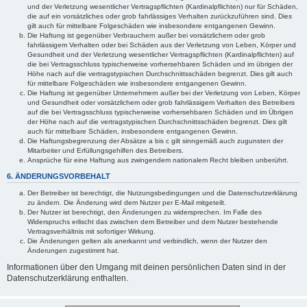
und der Verletzung wesentlicher Vertragspflichten (Kardinalpflichten) nur für Schäden,
die auf ein vorsätzliches oder grob fahrlässiges Verhalten zurückzuführen sind. Dies
gilt auch für mittelbare Folgeschäden wie insbesondere entgangenen Gewinn.
Die Haftung ist gegenüber Verbrauchern außer bei vorsätzlichem oder grob
fahrlässigem Verhalten oder bei Schäden aus der Verletzung von Leben, Körper und
Gesundheit und der Verletzung wesentlicher Vertragspflichten (Kardinalpflichten) auf
die bei Vertragsschluss typischerweise vorhersehbaren Schäden und im übrigen der
Höhe nach auf die vertragstypischen Durchschnittsschäden begrenzt. Dies gilt auch
für mittelbare Folgeschäden wie insbesondere entgangenen Gewinn.
Die Haftung ist gegenüber Unternehmern außer bei der Verletzung von Leben, Körper
und Gesundheit oder vorsätzlichem oder grob fahrlässigem Verhalten des Betreibers
auf die bei Vertragsschluss typischerweise vorhersehbaren Schäden und im Übrigen
der Höhe nach auf die vertragstypischen Durchschnittsschäden begrenzt. Dies gilt
auch für mittelbare Schäden, insbesondere entgangenen Gewinn.
Die Haftungsbegrenzung der Absätze a bis c gilt sinngemäß auch zugunsten der
Mitarbeiter und Erfüllungsgehilfen des Betreibers.
Ansprüche für eine Haftung aus zwingendem nationalem Recht bleiben unberührt.
6. ÄNDERUNGSVORBEHALT
Der Betreiber ist berechtigt, die Nutzungsbedingungen und die Datenschutzerklärung
zu ändern. Die Änderung wird dem Nutzer per E-Mail mitgeteilt.
Der Nutzer ist berechtigt, den Änderungen zu widersprechen. Im Falle des
Widerspruchs erlischt das zwischen dem Betreiber und dem Nutzer bestehende
Vertragsverhältnis mit sofortiger Wirkung.
Die Änderungen gelten als anerkannt und verbindlich, wenn der Nutzer den
Änderungen zugestimmt hat.
Informationen über den Umgang mit deinen persönlichen Daten sind in der
Datenschutzerklärung enthalten.