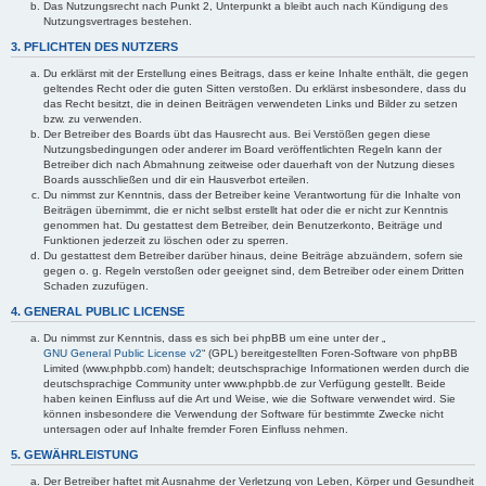
Das Nutzungsrecht nach Punkt 2, Unterpunkt a bleibt auch nach Kündigung des
Nutzungsvertrages bestehen.
3. PFLICHTEN DES NUTZERS
Du erklärst mit der Erstellung eines Beitrags, dass er keine Inhalte enthält, die gegen
geltendes Recht oder die guten Sitten verstoßen. Du erklärst insbesondere, dass du
das Recht besitzt, die in deinen Beiträgen verwendeten Links und Bilder zu setzen
bzw. zu verwenden.
Der Betreiber des Boards übt das Hausrecht aus. Bei Verstößen gegen diese
Nutzungsbedingungen oder anderer im Board veröffentlichten Regeln kann der
Betreiber dich nach Abmahnung zeitweise oder dauerhaft von der Nutzung dieses
Boards ausschließen und dir ein Hausverbot erteilen.
Du nimmst zur Kenntnis, dass der Betreiber keine Verantwortung für die Inhalte von
Beiträgen übernimmt, die er nicht selbst erstellt hat oder die er nicht zur Kenntnis
genommen hat. Du gestattest dem Betreiber, dein Benutzerkonto, Beiträge und
Funktionen jederzeit zu löschen oder zu sperren.
Du gestattest dem Betreiber darüber hinaus, deine Beiträge abzuändern, sofern sie
gegen o. g. Regeln verstoßen oder geeignet sind, dem Betreiber oder einem Dritten
Schaden zuzufügen.
4. GENERAL PUBLIC LICENSE
Du nimmst zur Kenntnis, dass es sich bei phpBB um eine unter der „
GNU General Public License v2
“ (GPL) bereitgestellten Foren-Software von phpBB
Limited (www.phpbb.com) handelt; deutschsprachige Informationen werden durch die
deutschsprachige Community unter www.phpbb.de zur Verfügung gestellt. Beide
haben keinen Einfluss auf die Art und Weise, wie die Software verwendet wird. Sie
können insbesondere die Verwendung der Software für bestimmte Zwecke nicht
untersagen oder auf Inhalte fremder Foren Einfluss nehmen.
5. GEWÄHRLEISTUNG
Der Betreiber haftet mit Ausnahme der Verletzung von Leben, Körper und Gesundheit