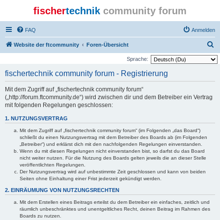
fischer
technik
community forum
FAQ
Anmelden
S
Website der ftcommunity
Foren-Übersicht
u
Sprache:
c
fischertechnik community forum - Registrierung
h
Mit dem Zugriff auf „fischertechnik community forum“
e
(„http://forum.ftcommunity.de“) wird zwischen dir und dem Betreiber ein Vertrag
mit folgenden Regelungen geschlossen:
1. NUTZUNGSVERTRAG
Mit dem Zugriff auf „fischertechnik community forum“ (im Folgenden „das Board“)
schließt du einen Nutzungsvertrag mit dem Betreiber des Boards ab (im Folgenden
„Betreiber“) und erklärst dich mit den nachfolgenden Regelungen einverstanden.
Wenn du mit diesen Regelungen nicht einverstanden bist, so darfst du das Board
nicht weiter nutzen. Für die Nutzung des Boards gelten jeweils die an dieser Stelle
veröffentlichten Regelungen.
Der Nutzungsvertrag wird auf unbestimmte Zeit geschlossen und kann von beiden
Seiten ohne Einhaltung einer Frist jederzeit gekündigt werden.
2. EINRÄUMUNG VON NUTZUNGSRECHTEN
Mit dem Erstellen eines Beitrags erteilst du dem Betreiber ein einfaches, zeitlich und
räumlich unbeschränktes und unentgeltliches Recht, deinen Beitrag im Rahmen des
Boards zu nutzen.