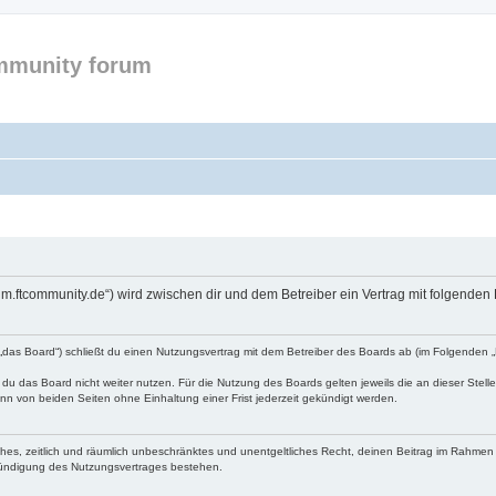
mmunity forum
forum.ftcommunity.de“) wird zwischen dir und dem Betreiber ein Vertrag mit folgend
n „das Board“) schließt du einen Nutzungsvertrag mit dem Betreiber des Boards ab (im Folgenden 
du das Board nicht weiter nutzen. Für die Nutzung des Boards gelten jeweils die an dieser Stell
n von beiden Seiten ohne Einhaltung einer Frist jederzeit gekündigt werden.
faches, zeitlich und räumlich unbeschränktes und unentgeltliches Recht, deinen Beitrag im Rahme
Kündigung des Nutzungsvertrages bestehen.