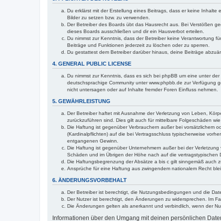
Du erklärst mit der Erstellung eines Beitrags, dass er keine Inhalt
Bilder zu setzen bzw. zu verwenden.
Der Betreiber des Boards übt das Hausrecht aus. Bei Verstößen g
dieses Boards ausschließen und dir ein Hausverbot erteilen.
Du nimmst zur Kenntnis, dass der Betreiber keine Verantwortung für 
Beiträge und Funktionen jederzeit zu löschen oder zu sperren.
Du gestattest dem Betreiber darüber hinaus, deine Beiträge abzuä
4. GENERAL PUBLIC LICENSE
Du nimmst zur Kenntnis, dass es sich bei phpBB um eine unter der 
deutschsprachige Community unter www.phpbb.de zur Verfügung gest
nicht untersagen oder auf Inhalte fremder Foren Einfluss nehmen.
5. GEWÄHRLEISTUNG
Der Betreiber haftet mit Ausnahme der Verletzung von Leben, Körper
zurückzuführen sind. Dies gilt auch für mittelbare Folgeschäden 
Die Haftung ist gegenüber Verbrauchern außer bei vorsätzlichem o
(Kardinalpflichten) auf die bei Vertragsschluss typischerweise vo
entgangenen Gewinn.
Die Haftung ist gegenüber Unternehmern außer bei der Verletzung 
Schäden und im Übrigen der Höhe nach auf die vertragstypischen 
Die Haftungsbegrenzung der Absätze a bis c gilt sinngemäß auch zu
Ansprüche für eine Haftung aus zwingendem nationalem Recht blei
6. ÄNDERUNGSVORBEHALT
Der Betreiber ist berechtigt, die Nutzungsbedingungen und die Dat
Der Nutzer ist berechtigt, den Änderungen zu widersprechen. Im Fa
Die Änderungen gelten als anerkannt und verbindlich, wenn der N
Informationen über den Umgang mit deinen persönlichen Daten 