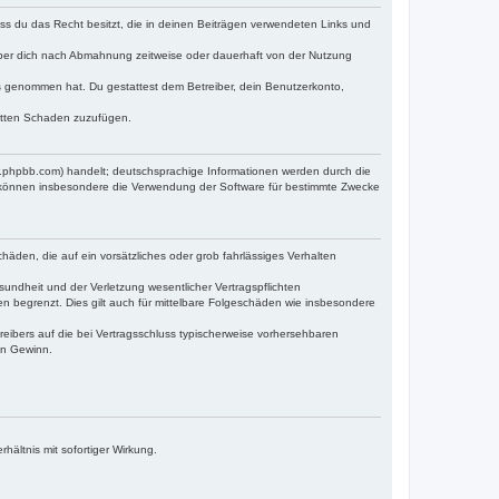
dass du das Recht besitzt, die in deinen Beiträgen verwendeten Links und
iber dich nach Abmahnung zeitweise oder dauerhaft von der Nutzung
tnis genommen hat. Du gestattest dem Betreiber, dein Benutzerkonto,
ritten Schaden zuzufügen.
w.phpbb.com) handelt; deutschsprachige Informationen werden durch die
e können insbesondere die Verwendung der Software für bestimmte Zwecke
häden, die auf ein vorsätzliches oder grob fahrlässiges Verhalten
undheit und der Verletzung wesentlicher Vertragspflichten
n begrenzt. Dies gilt auch für mittelbare Folgeschäden wie insbesondere
eibers auf die bei Vertragsschluss typischerweise vorhersehbaren
en Gewinn.
ältnis mit sofortiger Wirkung.