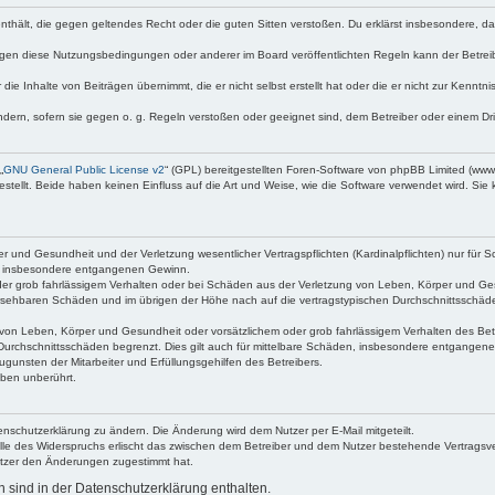
e enthält, die gegen geltendes Recht oder die guten Sitten verstoßen. Du erklärst insbesondere, 
egen diese Nutzungsbedingungen oder anderer im Board veröffentlichten Regeln kann der Betre
die Inhalte von Beiträgen übernimmt, die er nicht selbst erstellt hat oder die er nicht zur Kenn
ndern, sofern sie gegen o. g. Regeln verstoßen oder geeignet sind, dem Betreiber oder einem D
„
GNU General Public License v2
“ (GPL) bereitgestellten Foren-Software von phpBB Limited (ww
ellt. Beide haben keinen Einfluss auf die Art und Weise, wie die Software verwendet wird. Si
 und Gesundheit und der Verletzung wesentlicher Vertragspflichten (Kardinalpflichten) nur für Sc
wie insbesondere entgangenen Gewinn.
der grob fahrlässigem Verhalten oder bei Schäden aus der Verletzung von Leben, Körper und Ges
rhersehbaren Schäden und im übrigen der Höhe nach auf die vertragstypischen Durchschnittsschäde
von Leben, Körper und Gesundheit oder vorsätzlichem oder grob fahrlässigem Verhalten des Betr
Durchschnittsschäden begrenzt. Dies gilt auch für mittelbare Schäden, insbesondere entgangen
gunsten der Mitarbeiter und Erfüllungsgehilfen des Betreibers.
ben unberührt.
enschutzerklärung zu ändern. Die Änderung wird dem Nutzer per E-Mail mitgeteilt.
lle des Widerspruchs erlischt das zwischen dem Betreiber und dem Nutzer bestehende Vertragsverh
utzer den Änderungen zugestimmt hat.
sind in der Datenschutzerklärung enthalten.