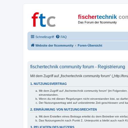
fischer
technik
co
Das Forum der ftcommunity
Schnellzugriff
FAQ
Website der ftcommunity
Foren-Übersicht
fischertechnik community forum - Registrierung
Mit dem Zugriff auf „fischertechnik community forum“ („http://
1. NUTZUNGSVERTRAG
Mit dem Zugriff auf „fischertechnik community forum“ (im Folgende
einverstanden.
Wenn du mit diesen Regelungen nicht einverstanden bist, so darfst 
Der Nutzungsvertrag wird auf unbestimmte Zeit geschlossen und kan
2. EINRÄUMUNG VON NUTZUNGSRECHTEN
Mit dem Erstellen eines Beitrags erteilst du dem Betreiber ein ein
Das Nutzungsrecht nach Punkt 2, Unterpunkt a bleibt auch nach 
3. PFLICHTEN DES NUTZERS