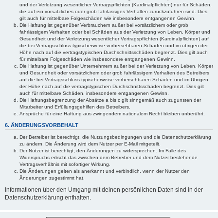
und der Verletzung wesentlicher Vertragspflichten (Kardinalpflichten) nur für Schäden,
die auf ein vorsätzliches oder grob fahrlässiges Verhalten zurückzuführen sind. Dies
gilt auch für mittelbare Folgeschäden wie insbesondere entgangenen Gewinn.
Die Haftung ist gegenüber Verbrauchern außer bei vorsätzlichem oder grob
fahrlässigem Verhalten oder bei Schäden aus der Verletzung von Leben, Körper und
Gesundheit und der Verletzung wesentlicher Vertragspflichten (Kardinalpflichten) auf
die bei Vertragsschluss typischerweise vorhersehbaren Schäden und im übrigen der
Höhe nach auf die vertragstypischen Durchschnittsschäden begrenzt. Dies gilt auch
für mittelbare Folgeschäden wie insbesondere entgangenen Gewinn.
Die Haftung ist gegenüber Unternehmern außer bei der Verletzung von Leben, Körper
und Gesundheit oder vorsätzlichem oder grob fahrlässigem Verhalten des Betreibers
auf die bei Vertragsschluss typischerweise vorhersehbaren Schäden und im Übrigen
der Höhe nach auf die vertragstypischen Durchschnittsschäden begrenzt. Dies gilt
auch für mittelbare Schäden, insbesondere entgangenen Gewinn.
Die Haftungsbegrenzung der Absätze a bis c gilt sinngemäß auch zugunsten der
Mitarbeiter und Erfüllungsgehilfen des Betreibers.
Ansprüche für eine Haftung aus zwingendem nationalem Recht bleiben unberührt.
6. ÄNDERUNGSVORBEHALT
Der Betreiber ist berechtigt, die Nutzungsbedingungen und die Datenschutzerklärung
zu ändern. Die Änderung wird dem Nutzer per E-Mail mitgeteilt.
Der Nutzer ist berechtigt, den Änderungen zu widersprechen. Im Falle des
Widerspruchs erlischt das zwischen dem Betreiber und dem Nutzer bestehende
Vertragsverhältnis mit sofortiger Wirkung.
Die Änderungen gelten als anerkannt und verbindlich, wenn der Nutzer den
Änderungen zugestimmt hat.
Informationen über den Umgang mit deinen persönlichen Daten sind in der
Datenschutzerklärung enthalten.