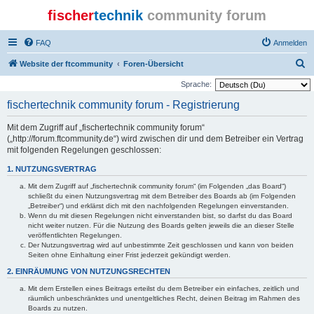
fischer
technik
community forum
FAQ
Anmelden
S
Website der ftcommunity
Foren-Übersicht
u
Sprache:
c
fischertechnik community forum - Registrierung
h
Mit dem Zugriff auf „fischertechnik community forum“
e
(„http://forum.ftcommunity.de“) wird zwischen dir und dem Betreiber ein Vertrag
mit folgenden Regelungen geschlossen:
1. NUTZUNGSVERTRAG
Mit dem Zugriff auf „fischertechnik community forum“ (im Folgenden „das Board“)
schließt du einen Nutzungsvertrag mit dem Betreiber des Boards ab (im Folgenden
„Betreiber“) und erklärst dich mit den nachfolgenden Regelungen einverstanden.
Wenn du mit diesen Regelungen nicht einverstanden bist, so darfst du das Board
nicht weiter nutzen. Für die Nutzung des Boards gelten jeweils die an dieser Stelle
veröffentlichten Regelungen.
Der Nutzungsvertrag wird auf unbestimmte Zeit geschlossen und kann von beiden
Seiten ohne Einhaltung einer Frist jederzeit gekündigt werden.
2. EINRÄUMUNG VON NUTZUNGSRECHTEN
Mit dem Erstellen eines Beitrags erteilst du dem Betreiber ein einfaches, zeitlich und
räumlich unbeschränktes und unentgeltliches Recht, deinen Beitrag im Rahmen des
Boards zu nutzen.