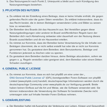
Das Nutzungsrecht nach Punkt 2, Unterpunkt a bleibt auch nach Kündigung des
Nutzungsvertrages bestehen.
3. PFLICHTEN DES NUTZERS
Du erklärst mit der Erstellung eines Beitrags, dass er keine Inhalte enthält, die gegen
geltendes Recht oder die guten Sitten verstoßen. Du erklärst insbesondere, dass du
das Recht besitzt, die in deinen Beiträgen verwendeten Links und Bilder zu setzen
bzw. zu verwenden.
Der Betreiber des Boards übt das Hausrecht aus. Bei Verstößen gegen diese
Nutzungsbedingungen oder anderer im Board veröffentlichten Regeln kann der
Betreiber dich nach Abmahnung zeitweise oder dauerhaft von der Nutzung dieses
Boards ausschließen und dir ein Hausverbot erteilen.
Du nimmst zur Kenntnis, dass der Betreiber keine Verantwortung für die Inhalte von
Beiträgen übernimmt, die er nicht selbst erstellt hat oder die er nicht zur Kenntnis
genommen hat. Du gestattest dem Betreiber, dein Benutzerkonto, Beiträge und
Funktionen jederzeit zu löschen oder zu sperren.
Du gestattest dem Betreiber darüber hinaus, deine Beiträge abzuändern, sofern sie
gegen o. g. Regeln verstoßen oder geeignet sind, dem Betreiber oder einem Dritten
Schaden zuzufügen.
4. GENERAL PUBLIC LICENSE
Du nimmst zur Kenntnis, dass es sich bei phpBB um eine unter der „
GNU General Public License v2
“ (GPL) bereitgestellten Foren-Software von phpBB
Limited (www.phpbb.com) handelt; deutschsprachige Informationen werden durch die
deutschsprachige Community unter www.phpbb.de zur Verfügung gestellt. Beide
haben keinen Einfluss auf die Art und Weise, wie die Software verwendet wird. Sie
können insbesondere die Verwendung der Software für bestimmte Zwecke nicht
untersagen oder auf Inhalte fremder Foren Einfluss nehmen.
5. GEWÄHRLEISTUNG
Der Betreiber haftet mit Ausnahme der Verletzung von Leben, Körper und Gesundheit