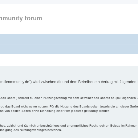
mmunity forum
forum.ftcommunity.de“) wird zwischen dir und dem Betreiber ein Vertrag mit folgend
n „das Board“) schließt du einen Nutzungsvertrag mit dem Betreiber des Boards ab (im Folgenden 
du das Board nicht weiter nutzen. Für die Nutzung des Boards gelten jeweils die an dieser Stell
n von beiden Seiten ohne Einhaltung einer Frist jederzeit gekündigt werden.
faches, zeitlich und räumlich unbeschränktes und unentgeltliches Recht, deinen Beitrag im Rahme
Kündigung des Nutzungsvertrages bestehen.