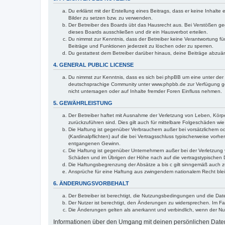
Du erklärst mit der Erstellung eines Beitrags, dass er keine Inhalt
Bilder zu setzen bzw. zu verwenden.
Der Betreiber des Boards übt das Hausrecht aus. Bei Verstößen g
dieses Boards ausschließen und dir ein Hausverbot erteilen.
Du nimmst zur Kenntnis, dass der Betreiber keine Verantwortung für 
Beiträge und Funktionen jederzeit zu löschen oder zu sperren.
Du gestattest dem Betreiber darüber hinaus, deine Beiträge abzuä
4. GENERAL PUBLIC LICENSE
Du nimmst zur Kenntnis, dass es sich bei phpBB um eine unter der 
deutschsprachige Community unter www.phpbb.de zur Verfügung gest
nicht untersagen oder auf Inhalte fremder Foren Einfluss nehmen.
5. GEWÄHRLEISTUNG
Der Betreiber haftet mit Ausnahme der Verletzung von Leben, Körper
zurückzuführen sind. Dies gilt auch für mittelbare Folgeschäden 
Die Haftung ist gegenüber Verbrauchern außer bei vorsätzlichem o
(Kardinalpflichten) auf die bei Vertragsschluss typischerweise vo
entgangenen Gewinn.
Die Haftung ist gegenüber Unternehmern außer bei der Verletzung 
Schäden und im Übrigen der Höhe nach auf die vertragstypischen 
Die Haftungsbegrenzung der Absätze a bis c gilt sinngemäß auch zu
Ansprüche für eine Haftung aus zwingendem nationalem Recht blei
6. ÄNDERUNGSVORBEHALT
Der Betreiber ist berechtigt, die Nutzungsbedingungen und die Dat
Der Nutzer ist berechtigt, den Änderungen zu widersprechen. Im Fa
Die Änderungen gelten als anerkannt und verbindlich, wenn der N
Informationen über den Umgang mit deinen persönlichen Daten 