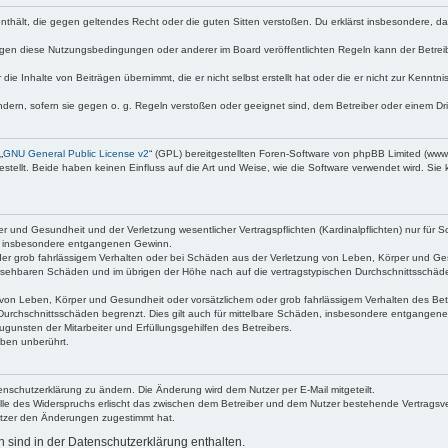
e enthält, die gegen geltendes Recht oder die guten Sitten verstoßen. Du erklärst insbesondere, 
egen diese Nutzungsbedingungen oder anderer im Board veröffentlichten Regeln kann der Betre
die Inhalte von Beiträgen übernimmt, die er nicht selbst erstellt hat oder die er nicht zur Kenn
ndern, sofern sie gegen o. g. Regeln verstoßen oder geeignet sind, dem Betreiber oder einem D
„
GNU General Public License v2
“ (GPL) bereitgestellten Foren-Software von phpBB Limited (ww
ellt. Beide haben keinen Einfluss auf die Art und Weise, wie die Software verwendet wird. Si
 und Gesundheit und der Verletzung wesentlicher Vertragspflichten (Kardinalpflichten) nur für Sc
wie insbesondere entgangenen Gewinn.
der grob fahrlässigem Verhalten oder bei Schäden aus der Verletzung von Leben, Körper und Ges
rhersehbaren Schäden und im übrigen der Höhe nach auf die vertragstypischen Durchschnittsschäde
von Leben, Körper und Gesundheit oder vorsätzlichem oder grob fahrlässigem Verhalten des Betr
Durchschnittsschäden begrenzt. Dies gilt auch für mittelbare Schäden, insbesondere entgangen
gunsten der Mitarbeiter und Erfüllungsgehilfen des Betreibers.
ben unberührt.
enschutzerklärung zu ändern. Die Änderung wird dem Nutzer per E-Mail mitgeteilt.
lle des Widerspruchs erlischt das zwischen dem Betreiber und dem Nutzer bestehende Vertragsverh
utzer den Änderungen zugestimmt hat.
sind in der Datenschutzerklärung enthalten.