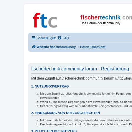
fischer
technik
co
Das Forum der ftcommunity
Schnellzugriff
FAQ
Website der ftcommunity
Foren-Übersicht
fischertechnik community forum - Registrierung
Mit dem Zugriff auf „fischertechnik community forum“ („http://
1. NUTZUNGSVERTRAG
Mit dem Zugriff auf „fischertechnik community forum“ (im Folgende
einverstanden.
Wenn du mit diesen Regelungen nicht einverstanden bist, so darfst 
Der Nutzungsvertrag wird auf unbestimmte Zeit geschlossen und kan
2. EINRÄUMUNG VON NUTZUNGSRECHTEN
Mit dem Erstellen eines Beitrags erteilst du dem Betreiber ein ein
Das Nutzungsrecht nach Punkt 2, Unterpunkt a bleibt auch nach 
3. PFLICHTEN DES NUTZERS