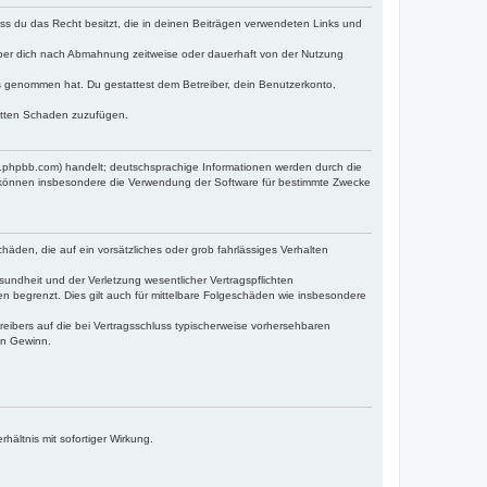
dass du das Recht besitzt, die in deinen Beiträgen verwendeten Links und
iber dich nach Abmahnung zeitweise oder dauerhaft von der Nutzung
tnis genommen hat. Du gestattest dem Betreiber, dein Benutzerkonto,
ritten Schaden zuzufügen.
w.phpbb.com) handelt; deutschsprachige Informationen werden durch die
e können insbesondere die Verwendung der Software für bestimmte Zwecke
häden, die auf ein vorsätzliches oder grob fahrlässiges Verhalten
undheit und der Verletzung wesentlicher Vertragspflichten
n begrenzt. Dies gilt auch für mittelbare Folgeschäden wie insbesondere
eibers auf die bei Vertragsschluss typischerweise vorhersehbaren
en Gewinn.
ältnis mit sofortiger Wirkung.