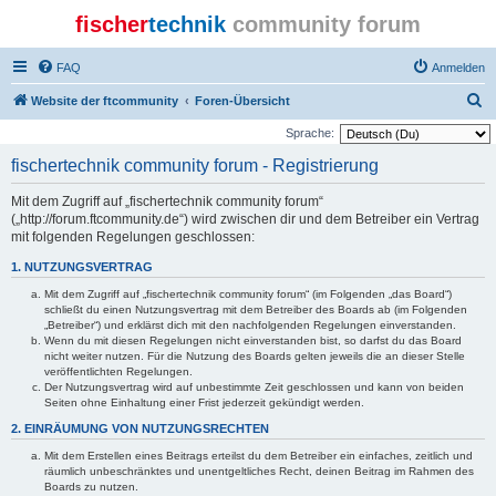
fischer
technik
community forum
FAQ
Anmelden
S
Website der ftcommunity
Foren-Übersicht
u
Sprache:
c
fischertechnik community forum - Registrierung
h
Mit dem Zugriff auf „fischertechnik community forum“
e
(„http://forum.ftcommunity.de“) wird zwischen dir und dem Betreiber ein Vertrag
mit folgenden Regelungen geschlossen:
1. NUTZUNGSVERTRAG
Mit dem Zugriff auf „fischertechnik community forum“ (im Folgenden „das Board“)
schließt du einen Nutzungsvertrag mit dem Betreiber des Boards ab (im Folgenden
„Betreiber“) und erklärst dich mit den nachfolgenden Regelungen einverstanden.
Wenn du mit diesen Regelungen nicht einverstanden bist, so darfst du das Board
nicht weiter nutzen. Für die Nutzung des Boards gelten jeweils die an dieser Stelle
veröffentlichten Regelungen.
Der Nutzungsvertrag wird auf unbestimmte Zeit geschlossen und kann von beiden
Seiten ohne Einhaltung einer Frist jederzeit gekündigt werden.
2. EINRÄUMUNG VON NUTZUNGSRECHTEN
Mit dem Erstellen eines Beitrags erteilst du dem Betreiber ein einfaches, zeitlich und
räumlich unbeschränktes und unentgeltliches Recht, deinen Beitrag im Rahmen des
Boards zu nutzen.