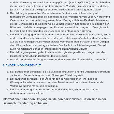
und der Verletzung wesentlicher Vertragspflichten (Kardinalpflichten) nur für Schäden,
die auf ein vorsätzliches oder grob fahrlässiges Verhalten zurückzuführen sind. Dies
gilt auch für mittelbare Folgeschäden wie insbesondere entgangenen Gewinn.
Die Haftung ist gegenüber Verbrauchern außer bei vorsätzlichem oder grob
fahrlässigem Verhalten oder bei Schäden aus der Verletzung von Leben, Körper und
Gesundheit und der Verletzung wesentlicher Vertragspflichten (Kardinalpflichten) auf
die bei Vertragsschluss typischerweise vorhersehbaren Schäden und im übrigen der
Höhe nach auf die vertragstypischen Durchschnittsschäden begrenzt. Dies gilt auch
für mittelbare Folgeschäden wie insbesondere entgangenen Gewinn.
Die Haftung ist gegenüber Unternehmern außer bei der Verletzung von Leben, Körper
und Gesundheit oder vorsätzlichem oder grob fahrlässigem Verhalten des Betreibers
auf die bei Vertragsschluss typischerweise vorhersehbaren Schäden und im Übrigen
der Höhe nach auf die vertragstypischen Durchschnittsschäden begrenzt. Dies gilt
auch für mittelbare Schäden, insbesondere entgangenen Gewinn.
Die Haftungsbegrenzung der Absätze a bis c gilt sinngemäß auch zugunsten der
Mitarbeiter und Erfüllungsgehilfen des Betreibers.
Ansprüche für eine Haftung aus zwingendem nationalem Recht bleiben unberührt.
6. ÄNDERUNGSVORBEHALT
Der Betreiber ist berechtigt, die Nutzungsbedingungen und die Datenschutzerklärung
zu ändern. Die Änderung wird dem Nutzer per E-Mail mitgeteilt.
Der Nutzer ist berechtigt, den Änderungen zu widersprechen. Im Falle des
Widerspruchs erlischt das zwischen dem Betreiber und dem Nutzer bestehende
Vertragsverhältnis mit sofortiger Wirkung.
Die Änderungen gelten als anerkannt und verbindlich, wenn der Nutzer den
Änderungen zugestimmt hat.
Informationen über den Umgang mit deinen persönlichen Daten sind in der
Datenschutzerklärung enthalten.