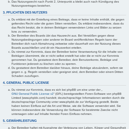
Das Nutzungsrecht nach Punkt 2, Unterpunkt a bleibt auch nach Kündigung des
Nutzungsvertrages bestehen.
3. PFLICHTEN DES NUTZERS
Du erklärst mit der Erstellung eines Beitrags, dass er keine Inhalte enthält, die gegen
geltendes Recht oder die guten Sitten verstoßen. Du erklärst insbesondere, dass du
das Recht besitzt, die in deinen Beiträgen verwendeten Links und Bilder zu setzen
bzw. zu verwenden.
Der Betreiber des Boards übt das Hausrecht aus. Bei Verstößen gegen diese
Nutzungsbedingungen oder anderer im Board veröffentlichten Regeln kann der
Betreiber dich nach Abmahnung zeitweise oder dauerhaft von der Nutzung dieses
Boards ausschließen und dir ein Hausverbot erteilen.
Du nimmst zur Kenntnis, dass der Betreiber keine Verantwortung für die Inhalte von
Beiträgen übernimmt, die er nicht selbst erstellt hat oder die er nicht zur Kenntnis
genommen hat. Du gestattest dem Betreiber, dein Benutzerkonto, Beiträge und
Funktionen jederzeit zu löschen oder zu sperren.
Du gestattest dem Betreiber darüber hinaus, deine Beiträge abzuändern, sofern sie
gegen o. g. Regeln verstoßen oder geeignet sind, dem Betreiber oder einem Dritten
Schaden zuzufügen.
4. GENERAL PUBLIC LICENSE
Du nimmst zur Kenntnis, dass es sich bei phpBB um eine unter der „
GNU General Public License v2
“ (GPL) bereitgestellten Foren-Software von phpBB
Limited (www.phpbb.com) handelt; deutschsprachige Informationen werden durch die
deutschsprachige Community unter www.phpbb.de zur Verfügung gestellt. Beide
haben keinen Einfluss auf die Art und Weise, wie die Software verwendet wird. Sie
können insbesondere die Verwendung der Software für bestimmte Zwecke nicht
untersagen oder auf Inhalte fremder Foren Einfluss nehmen.
5. GEWÄHRLEISTUNG
Der Betreiber haftet mit Ausnahme der Verletzung von Leben, Körper und Gesundheit