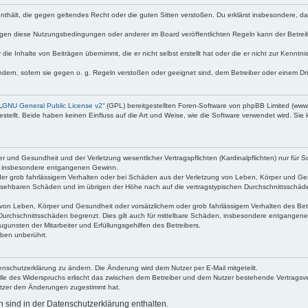
e enthält, die gegen geltendes Recht oder die guten Sitten verstoßen. Du erklärst insbesondere, 
egen diese Nutzungsbedingungen oder anderer im Board veröffentlichten Regeln kann der Betre
die Inhalte von Beiträgen übernimmt, die er nicht selbst erstellt hat oder die er nicht zur Kenn
ndern, sofern sie gegen o. g. Regeln verstoßen oder geeignet sind, dem Betreiber oder einem D
„
GNU General Public License v2
“ (GPL) bereitgestellten Foren-Software von phpBB Limited (ww
ellt. Beide haben keinen Einfluss auf die Art und Weise, wie die Software verwendet wird. Si
 und Gesundheit und der Verletzung wesentlicher Vertragspflichten (Kardinalpflichten) nur für Sc
wie insbesondere entgangenen Gewinn.
der grob fahrlässigem Verhalten oder bei Schäden aus der Verletzung von Leben, Körper und Ges
rhersehbaren Schäden und im übrigen der Höhe nach auf die vertragstypischen Durchschnittsschäde
von Leben, Körper und Gesundheit oder vorsätzlichem oder grob fahrlässigem Verhalten des Betr
Durchschnittsschäden begrenzt. Dies gilt auch für mittelbare Schäden, insbesondere entgangen
gunsten der Mitarbeiter und Erfüllungsgehilfen des Betreibers.
ben unberührt.
enschutzerklärung zu ändern. Die Änderung wird dem Nutzer per E-Mail mitgeteilt.
lle des Widerspruchs erlischt das zwischen dem Betreiber und dem Nutzer bestehende Vertragsverh
utzer den Änderungen zugestimmt hat.
sind in der Datenschutzerklärung enthalten.