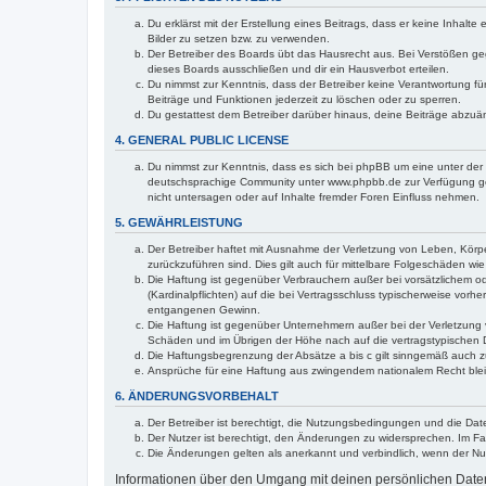
Du erklärst mit der Erstellung eines Beitrags, dass er keine Inhalt
Bilder zu setzen bzw. zu verwenden.
Der Betreiber des Boards übt das Hausrecht aus. Bei Verstößen g
dieses Boards ausschließen und dir ein Hausverbot erteilen.
Du nimmst zur Kenntnis, dass der Betreiber keine Verantwortung für 
Beiträge und Funktionen jederzeit zu löschen oder zu sperren.
Du gestattest dem Betreiber darüber hinaus, deine Beiträge abzuä
4. GENERAL PUBLIC LICENSE
Du nimmst zur Kenntnis, dass es sich bei phpBB um eine unter der 
deutschsprachige Community unter www.phpbb.de zur Verfügung gest
nicht untersagen oder auf Inhalte fremder Foren Einfluss nehmen.
5. GEWÄHRLEISTUNG
Der Betreiber haftet mit Ausnahme der Verletzung von Leben, Körper
zurückzuführen sind. Dies gilt auch für mittelbare Folgeschäden 
Die Haftung ist gegenüber Verbrauchern außer bei vorsätzlichem o
(Kardinalpflichten) auf die bei Vertragsschluss typischerweise vo
entgangenen Gewinn.
Die Haftung ist gegenüber Unternehmern außer bei der Verletzung 
Schäden und im Übrigen der Höhe nach auf die vertragstypischen 
Die Haftungsbegrenzung der Absätze a bis c gilt sinngemäß auch zu
Ansprüche für eine Haftung aus zwingendem nationalem Recht blei
6. ÄNDERUNGSVORBEHALT
Der Betreiber ist berechtigt, die Nutzungsbedingungen und die Dat
Der Nutzer ist berechtigt, den Änderungen zu widersprechen. Im Fa
Die Änderungen gelten als anerkannt und verbindlich, wenn der N
Informationen über den Umgang mit deinen persönlichen Daten 