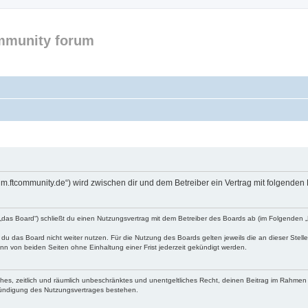
mmunity forum
forum.ftcommunity.de“) wird zwischen dir und dem Betreiber ein Vertrag mit folgend
n „das Board“) schließt du einen Nutzungsvertrag mit dem Betreiber des Boards ab (im Folgenden 
du das Board nicht weiter nutzen. Für die Nutzung des Boards gelten jeweils die an dieser Stell
n von beiden Seiten ohne Einhaltung einer Frist jederzeit gekündigt werden.
faches, zeitlich und räumlich unbeschränktes und unentgeltliches Recht, deinen Beitrag im Rahme
Kündigung des Nutzungsvertrages bestehen.