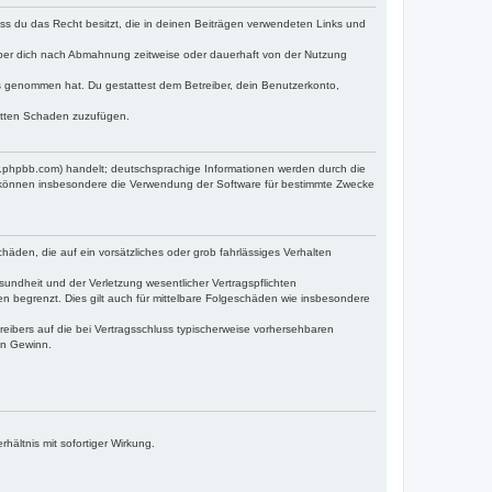
dass du das Recht besitzt, die in deinen Beiträgen verwendeten Links und
iber dich nach Abmahnung zeitweise oder dauerhaft von der Nutzung
tnis genommen hat. Du gestattest dem Betreiber, dein Benutzerkonto,
ritten Schaden zuzufügen.
w.phpbb.com) handelt; deutschsprachige Informationen werden durch die
e können insbesondere die Verwendung der Software für bestimmte Zwecke
häden, die auf ein vorsätzliches oder grob fahrlässiges Verhalten
undheit und der Verletzung wesentlicher Vertragspflichten
n begrenzt. Dies gilt auch für mittelbare Folgeschäden wie insbesondere
eibers auf die bei Vertragsschluss typischerweise vorhersehbaren
en Gewinn.
ältnis mit sofortiger Wirkung.