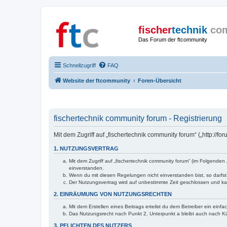
fischer
technik
co
Das Forum der ftcommunity
Schnellzugriff
FAQ
Website der ftcommunity
Foren-Übersicht
fischertechnik community forum - Registrierung
Mit dem Zugriff auf „fischertechnik community forum“ („http://
1. NUTZUNGSVERTRAG
Mit dem Zugriff auf „fischertechnik community forum“ (im Folgende
einverstanden.
Wenn du mit diesen Regelungen nicht einverstanden bist, so darfst 
Der Nutzungsvertrag wird auf unbestimmte Zeit geschlossen und kan
2. EINRÄUMUNG VON NUTZUNGSRECHTEN
Mit dem Erstellen eines Beitrags erteilst du dem Betreiber ein ein
Das Nutzungsrecht nach Punkt 2, Unterpunkt a bleibt auch nach 
3. PFLICHTEN DES NUTZERS