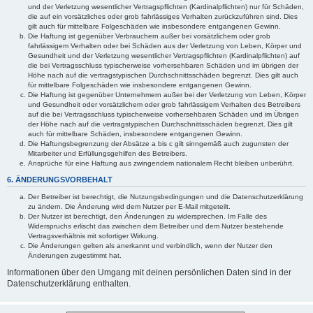
und der Verletzung wesentlicher Vertragspflichten (Kardinalpflichten) nur für Schäden,
die auf ein vorsätzliches oder grob fahrlässiges Verhalten zurückzuführen sind. Dies
gilt auch für mittelbare Folgeschäden wie insbesondere entgangenen Gewinn.
Die Haftung ist gegenüber Verbrauchern außer bei vorsätzlichem oder grob
fahrlässigem Verhalten oder bei Schäden aus der Verletzung von Leben, Körper und
Gesundheit und der Verletzung wesentlicher Vertragspflichten (Kardinalpflichten) auf
die bei Vertragsschluss typischerweise vorhersehbaren Schäden und im übrigen der
Höhe nach auf die vertragstypischen Durchschnittsschäden begrenzt. Dies gilt auch
für mittelbare Folgeschäden wie insbesondere entgangenen Gewinn.
Die Haftung ist gegenüber Unternehmern außer bei der Verletzung von Leben, Körper
und Gesundheit oder vorsätzlichem oder grob fahrlässigem Verhalten des Betreibers
auf die bei Vertragsschluss typischerweise vorhersehbaren Schäden und im Übrigen
der Höhe nach auf die vertragstypischen Durchschnittsschäden begrenzt. Dies gilt
auch für mittelbare Schäden, insbesondere entgangenen Gewinn.
Die Haftungsbegrenzung der Absätze a bis c gilt sinngemäß auch zugunsten der
Mitarbeiter und Erfüllungsgehilfen des Betreibers.
Ansprüche für eine Haftung aus zwingendem nationalem Recht bleiben unberührt.
6. ÄNDERUNGSVORBEHALT
Der Betreiber ist berechtigt, die Nutzungsbedingungen und die Datenschutzerklärung
zu ändern. Die Änderung wird dem Nutzer per E-Mail mitgeteilt.
Der Nutzer ist berechtigt, den Änderungen zu widersprechen. Im Falle des
Widerspruchs erlischt das zwischen dem Betreiber und dem Nutzer bestehende
Vertragsverhältnis mit sofortiger Wirkung.
Die Änderungen gelten als anerkannt und verbindlich, wenn der Nutzer den
Änderungen zugestimmt hat.
Informationen über den Umgang mit deinen persönlichen Daten sind in der
Datenschutzerklärung enthalten.