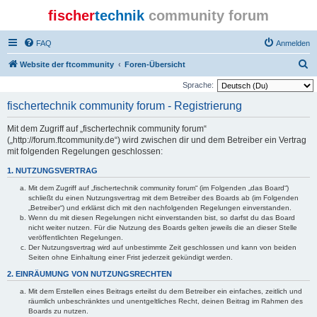
fischer
technik
community forum
FAQ
Anmelden
S
Website der ftcommunity
Foren-Übersicht
u
Sprache:
c
fischertechnik community forum - Registrierung
h
Mit dem Zugriff auf „fischertechnik community forum“
e
(„http://forum.ftcommunity.de“) wird zwischen dir und dem Betreiber ein Vertrag
mit folgenden Regelungen geschlossen:
1. NUTZUNGSVERTRAG
Mit dem Zugriff auf „fischertechnik community forum“ (im Folgenden „das Board“)
schließt du einen Nutzungsvertrag mit dem Betreiber des Boards ab (im Folgenden
„Betreiber“) und erklärst dich mit den nachfolgenden Regelungen einverstanden.
Wenn du mit diesen Regelungen nicht einverstanden bist, so darfst du das Board
nicht weiter nutzen. Für die Nutzung des Boards gelten jeweils die an dieser Stelle
veröffentlichten Regelungen.
Der Nutzungsvertrag wird auf unbestimmte Zeit geschlossen und kann von beiden
Seiten ohne Einhaltung einer Frist jederzeit gekündigt werden.
2. EINRÄUMUNG VON NUTZUNGSRECHTEN
Mit dem Erstellen eines Beitrags erteilst du dem Betreiber ein einfaches, zeitlich und
räumlich unbeschränktes und unentgeltliches Recht, deinen Beitrag im Rahmen des
Boards zu nutzen.