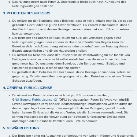
Das Nutzungsrecht nach Punkt 2, Unterpunkt a bleibt auch nach Kündigung des
Nutzungsvertrages bestehen.
3. PFLICHTEN DES NUTZERS
Du erklärst mit der Erstellung eines Beitrags, dass er keine Inhalte enthält, die gegen
geltendes Recht oder die guten Sitten verstoßen. Du erklärst insbesondere, dass du
das Recht besitzt, die in deinen Beiträgen verwendeten Links und Bilder zu setzen
bzw. zu verwenden.
Der Betreiber des Boards übt das Hausrecht aus. Bei Verstößen gegen diese
Nutzungsbedingungen oder anderer im Board veröffentlichten Regeln kann der
Betreiber dich nach Abmahnung zeitweise oder dauerhaft von der Nutzung dieses
Boards ausschließen und dir ein Hausverbot erteilen.
Du nimmst zur Kenntnis, dass der Betreiber keine Verantwortung für die Inhalte von
Beiträgen übernimmt, die er nicht selbst erstellt hat oder die er nicht zur Kenntnis
genommen hat. Du gestattest dem Betreiber, dein Benutzerkonto, Beiträge und
Funktionen jederzeit zu löschen oder zu sperren.
Du gestattest dem Betreiber darüber hinaus, deine Beiträge abzuändern, sofern sie
gegen o. g. Regeln verstoßen oder geeignet sind, dem Betreiber oder einem Dritten
Schaden zuzufügen.
4. GENERAL PUBLIC LICENSE
Du nimmst zur Kenntnis, dass es sich bei phpBB um eine unter der „
GNU General Public License v2
“ (GPL) bereitgestellten Foren-Software von phpBB
Limited (www.phpbb.com) handelt; deutschsprachige Informationen werden durch die
deutschsprachige Community unter www.phpbb.de zur Verfügung gestellt. Beide
haben keinen Einfluss auf die Art und Weise, wie die Software verwendet wird. Sie
können insbesondere die Verwendung der Software für bestimmte Zwecke nicht
untersagen oder auf Inhalte fremder Foren Einfluss nehmen.
5. GEWÄHRLEISTUNG
Der Betreiber haftet mit Ausnahme der Verletzung von Leben, Körper und Gesundheit