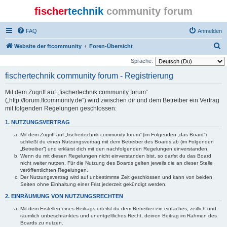
fischer
technik
community forum
FAQ
Anmelden
S
Website der ftcommunity
Foren-Übersicht
u
Sprache:
c
fischertechnik community forum - Registrierung
h
Mit dem Zugriff auf „fischertechnik community forum“
e
(„http://forum.ftcommunity.de“) wird zwischen dir und dem Betreiber ein Vertrag
mit folgenden Regelungen geschlossen:
1. NUTZUNGSVERTRAG
Mit dem Zugriff auf „fischertechnik community forum“ (im Folgenden „das Board“)
schließt du einen Nutzungsvertrag mit dem Betreiber des Boards ab (im Folgenden
„Betreiber“) und erklärst dich mit den nachfolgenden Regelungen einverstanden.
Wenn du mit diesen Regelungen nicht einverstanden bist, so darfst du das Board
nicht weiter nutzen. Für die Nutzung des Boards gelten jeweils die an dieser Stelle
veröffentlichten Regelungen.
Der Nutzungsvertrag wird auf unbestimmte Zeit geschlossen und kann von beiden
Seiten ohne Einhaltung einer Frist jederzeit gekündigt werden.
2. EINRÄUMUNG VON NUTZUNGSRECHTEN
Mit dem Erstellen eines Beitrags erteilst du dem Betreiber ein einfaches, zeitlich und
räumlich unbeschränktes und unentgeltliches Recht, deinen Beitrag im Rahmen des
Boards zu nutzen.