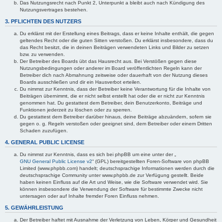
Das Nutzungsrecht nach Punkt 2, Unterpunkt a bleibt auch nach Kündigung des
Nutzungsvertrages bestehen.
3. PFLICHTEN DES NUTZERS
Du erklärst mit der Erstellung eines Beitrags, dass er keine Inhalte enthält, die gegen
geltendes Recht oder die guten Sitten verstoßen. Du erklärst insbesondere, dass du
das Recht besitzt, die in deinen Beiträgen verwendeten Links und Bilder zu setzen
bzw. zu verwenden.
Der Betreiber des Boards übt das Hausrecht aus. Bei Verstößen gegen diese
Nutzungsbedingungen oder anderer im Board veröffentlichten Regeln kann der
Betreiber dich nach Abmahnung zeitweise oder dauerhaft von der Nutzung dieses
Boards ausschließen und dir ein Hausverbot erteilen.
Du nimmst zur Kenntnis, dass der Betreiber keine Verantwortung für die Inhalte von
Beiträgen übernimmt, die er nicht selbst erstellt hat oder die er nicht zur Kenntnis
genommen hat. Du gestattest dem Betreiber, dein Benutzerkonto, Beiträge und
Funktionen jederzeit zu löschen oder zu sperren.
Du gestattest dem Betreiber darüber hinaus, deine Beiträge abzuändern, sofern sie
gegen o. g. Regeln verstoßen oder geeignet sind, dem Betreiber oder einem Dritten
Schaden zuzufügen.
4. GENERAL PUBLIC LICENSE
Du nimmst zur Kenntnis, dass es sich bei phpBB um eine unter der „
GNU General Public License v2
“ (GPL) bereitgestellten Foren-Software von phpBB
Limited (www.phpbb.com) handelt; deutschsprachige Informationen werden durch die
deutschsprachige Community unter www.phpbb.de zur Verfügung gestellt. Beide
haben keinen Einfluss auf die Art und Weise, wie die Software verwendet wird. Sie
können insbesondere die Verwendung der Software für bestimmte Zwecke nicht
untersagen oder auf Inhalte fremder Foren Einfluss nehmen.
5. GEWÄHRLEISTUNG
Der Betreiber haftet mit Ausnahme der Verletzung von Leben, Körper und Gesundheit