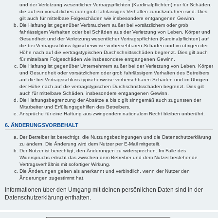
und der Verletzung wesentlicher Vertragspflichten (Kardinalpflichten) nur für Schäden,
die auf ein vorsätzliches oder grob fahrlässiges Verhalten zurückzuführen sind. Dies
gilt auch für mittelbare Folgeschäden wie insbesondere entgangenen Gewinn.
Die Haftung ist gegenüber Verbrauchern außer bei vorsätzlichem oder grob
fahrlässigem Verhalten oder bei Schäden aus der Verletzung von Leben, Körper und
Gesundheit und der Verletzung wesentlicher Vertragspflichten (Kardinalpflichten) auf
die bei Vertragsschluss typischerweise vorhersehbaren Schäden und im übrigen der
Höhe nach auf die vertragstypischen Durchschnittsschäden begrenzt. Dies gilt auch
für mittelbare Folgeschäden wie insbesondere entgangenen Gewinn.
Die Haftung ist gegenüber Unternehmern außer bei der Verletzung von Leben, Körper
und Gesundheit oder vorsätzlichem oder grob fahrlässigem Verhalten des Betreibers
auf die bei Vertragsschluss typischerweise vorhersehbaren Schäden und im Übrigen
der Höhe nach auf die vertragstypischen Durchschnittsschäden begrenzt. Dies gilt
auch für mittelbare Schäden, insbesondere entgangenen Gewinn.
Die Haftungsbegrenzung der Absätze a bis c gilt sinngemäß auch zugunsten der
Mitarbeiter und Erfüllungsgehilfen des Betreibers.
Ansprüche für eine Haftung aus zwingendem nationalem Recht bleiben unberührt.
6. ÄNDERUNGSVORBEHALT
Der Betreiber ist berechtigt, die Nutzungsbedingungen und die Datenschutzerklärung
zu ändern. Die Änderung wird dem Nutzer per E-Mail mitgeteilt.
Der Nutzer ist berechtigt, den Änderungen zu widersprechen. Im Falle des
Widerspruchs erlischt das zwischen dem Betreiber und dem Nutzer bestehende
Vertragsverhältnis mit sofortiger Wirkung.
Die Änderungen gelten als anerkannt und verbindlich, wenn der Nutzer den
Änderungen zugestimmt hat.
Informationen über den Umgang mit deinen persönlichen Daten sind in der
Datenschutzerklärung enthalten.