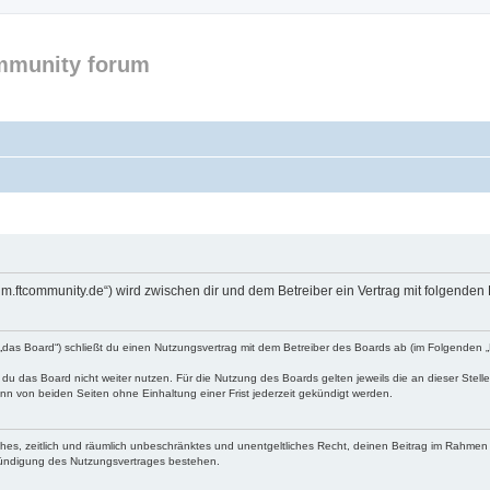
mmunity forum
forum.ftcommunity.de“) wird zwischen dir und dem Betreiber ein Vertrag mit folgend
n „das Board“) schließt du einen Nutzungsvertrag mit dem Betreiber des Boards ab (im Folgenden 
du das Board nicht weiter nutzen. Für die Nutzung des Boards gelten jeweils die an dieser Stell
n von beiden Seiten ohne Einhaltung einer Frist jederzeit gekündigt werden.
faches, zeitlich und räumlich unbeschränktes und unentgeltliches Recht, deinen Beitrag im Rahme
Kündigung des Nutzungsvertrages bestehen.