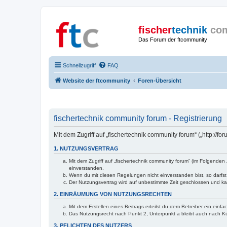
fischer
technik
co
Das Forum der ftcommunity
Schnellzugriff
FAQ
Website der ftcommunity
Foren-Übersicht
fischertechnik community forum - Registrierung
Mit dem Zugriff auf „fischertechnik community forum“ („http://
1. NUTZUNGSVERTRAG
Mit dem Zugriff auf „fischertechnik community forum“ (im Folgende
einverstanden.
Wenn du mit diesen Regelungen nicht einverstanden bist, so darfst 
Der Nutzungsvertrag wird auf unbestimmte Zeit geschlossen und kan
2. EINRÄUMUNG VON NUTZUNGSRECHTEN
Mit dem Erstellen eines Beitrags erteilst du dem Betreiber ein ein
Das Nutzungsrecht nach Punkt 2, Unterpunkt a bleibt auch nach 
3. PFLICHTEN DES NUTZERS