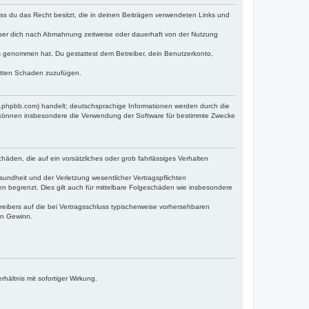
dass du das Recht besitzt, die in deinen Beiträgen verwendeten Links und
iber dich nach Abmahnung zeitweise oder dauerhaft von der Nutzung
tnis genommen hat. Du gestattest dem Betreiber, dein Benutzerkonto,
ritten Schaden zuzufügen.
w.phpbb.com) handelt; deutschsprachige Informationen werden durch die
e können insbesondere die Verwendung der Software für bestimmte Zwecke
häden, die auf ein vorsätzliches oder grob fahrlässiges Verhalten
undheit und der Verletzung wesentlicher Vertragspflichten
n begrenzt. Dies gilt auch für mittelbare Folgeschäden wie insbesondere
eibers auf die bei Vertragsschluss typischerweise vorhersehbaren
en Gewinn.
ältnis mit sofortiger Wirkung.