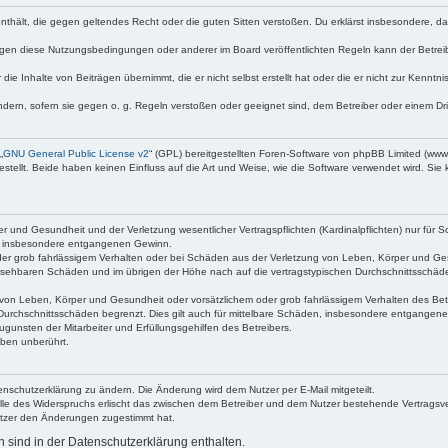
e enthält, die gegen geltendes Recht oder die guten Sitten verstoßen. Du erklärst insbesondere, 
egen diese Nutzungsbedingungen oder anderer im Board veröffentlichten Regeln kann der Betre
die Inhalte von Beiträgen übernimmt, die er nicht selbst erstellt hat oder die er nicht zur Kenn
ndern, sofern sie gegen o. g. Regeln verstoßen oder geeignet sind, dem Betreiber oder einem D
„
GNU General Public License v2
“ (GPL) bereitgestellten Foren-Software von phpBB Limited (ww
ellt. Beide haben keinen Einfluss auf die Art und Weise, wie die Software verwendet wird. Si
 und Gesundheit und der Verletzung wesentlicher Vertragspflichten (Kardinalpflichten) nur für Sc
wie insbesondere entgangenen Gewinn.
der grob fahrlässigem Verhalten oder bei Schäden aus der Verletzung von Leben, Körper und Ges
rhersehbaren Schäden und im übrigen der Höhe nach auf die vertragstypischen Durchschnittsschäde
von Leben, Körper und Gesundheit oder vorsätzlichem oder grob fahrlässigem Verhalten des Betr
Durchschnittsschäden begrenzt. Dies gilt auch für mittelbare Schäden, insbesondere entgangen
gunsten der Mitarbeiter und Erfüllungsgehilfen des Betreibers.
ben unberührt.
enschutzerklärung zu ändern. Die Änderung wird dem Nutzer per E-Mail mitgeteilt.
lle des Widerspruchs erlischt das zwischen dem Betreiber und dem Nutzer bestehende Vertragsverh
utzer den Änderungen zugestimmt hat.
sind in der Datenschutzerklärung enthalten.