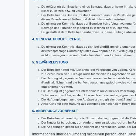
Du erklärst mit der Erstellung eines Beitrags, dass er keine Inhalt
Bilder zu setzen bzw. zu verwenden.
Der Betreiber des Boards übt das Hausrecht aus. Bei Verstößen g
dieses Boards ausschließen und dir ein Hausverbot erteilen.
Du nimmst zur Kenntnis, dass der Betreiber keine Verantwortung für 
Beiträge und Funktionen jederzeit zu löschen oder zu sperren.
Du gestattest dem Betreiber darüber hinaus, deine Beiträge abzuä
4. GENERAL PUBLIC LICENSE
Du nimmst zur Kenntnis, dass es sich bei phpBB um eine unter der 
deutschsprachige Community unter www.phpbb.de zur Verfügung gest
nicht untersagen oder auf Inhalte fremder Foren Einfluss nehmen.
5. GEWÄHRLEISTUNG
Der Betreiber haftet mit Ausnahme der Verletzung von Leben, Körper
zurückzuführen sind. Dies gilt auch für mittelbare Folgeschäden 
Die Haftung ist gegenüber Verbrauchern außer bei vorsätzlichem o
(Kardinalpflichten) auf die bei Vertragsschluss typischerweise vo
entgangenen Gewinn.
Die Haftung ist gegenüber Unternehmern außer bei der Verletzung 
Schäden und im Übrigen der Höhe nach auf die vertragstypischen 
Die Haftungsbegrenzung der Absätze a bis c gilt sinngemäß auch zu
Ansprüche für eine Haftung aus zwingendem nationalem Recht blei
6. ÄNDERUNGSVORBEHALT
Der Betreiber ist berechtigt, die Nutzungsbedingungen und die Dat
Der Nutzer ist berechtigt, den Änderungen zu widersprechen. Im Fa
Die Änderungen gelten als anerkannt und verbindlich, wenn der N
Informationen über den Umgang mit deinen persönlichen Daten 