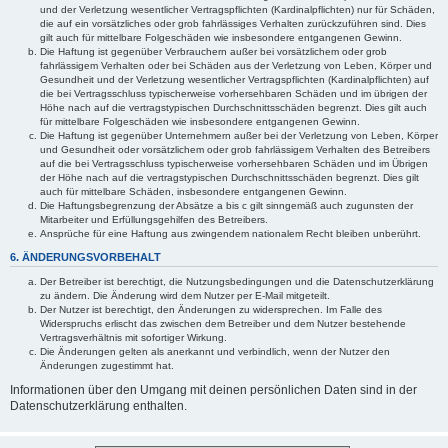
und der Verletzung wesentlicher Vertragspflichten (Kardinalpflichten) nur für Schäden,
die auf ein vorsätzliches oder grob fahrlässiges Verhalten zurückzuführen sind. Dies
gilt auch für mittelbare Folgeschäden wie insbesondere entgangenen Gewinn.
Die Haftung ist gegenüber Verbrauchern außer bei vorsätzlichem oder grob
fahrlässigem Verhalten oder bei Schäden aus der Verletzung von Leben, Körper und
Gesundheit und der Verletzung wesentlicher Vertragspflichten (Kardinalpflichten) auf
die bei Vertragsschluss typischerweise vorhersehbaren Schäden und im übrigen der
Höhe nach auf die vertragstypischen Durchschnittsschäden begrenzt. Dies gilt auch
für mittelbare Folgeschäden wie insbesondere entgangenen Gewinn.
Die Haftung ist gegenüber Unternehmern außer bei der Verletzung von Leben, Körper
und Gesundheit oder vorsätzlichem oder grob fahrlässigem Verhalten des Betreibers
auf die bei Vertragsschluss typischerweise vorhersehbaren Schäden und im Übrigen
der Höhe nach auf die vertragstypischen Durchschnittsschäden begrenzt. Dies gilt
auch für mittelbare Schäden, insbesondere entgangenen Gewinn.
Die Haftungsbegrenzung der Absätze a bis c gilt sinngemäß auch zugunsten der
Mitarbeiter und Erfüllungsgehilfen des Betreibers.
Ansprüche für eine Haftung aus zwingendem nationalem Recht bleiben unberührt.
6. ÄNDERUNGSVORBEHALT
Der Betreiber ist berechtigt, die Nutzungsbedingungen und die Datenschutzerklärung
zu ändern. Die Änderung wird dem Nutzer per E-Mail mitgeteilt.
Der Nutzer ist berechtigt, den Änderungen zu widersprechen. Im Falle des
Widerspruchs erlischt das zwischen dem Betreiber und dem Nutzer bestehende
Vertragsverhältnis mit sofortiger Wirkung.
Die Änderungen gelten als anerkannt und verbindlich, wenn der Nutzer den
Änderungen zugestimmt hat.
Informationen über den Umgang mit deinen persönlichen Daten sind in der
Datenschutzerklärung enthalten.