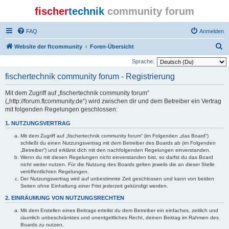
fischer
technik
community forum
FAQ
Anmelden
S
Website der ftcommunity
Foren-Übersicht
u
Sprache:
c
fischertechnik community forum - Registrierung
h
Mit dem Zugriff auf „fischertechnik community forum“
e
(„http://forum.ftcommunity.de“) wird zwischen dir und dem Betreiber ein Vertrag
mit folgenden Regelungen geschlossen:
1. NUTZUNGSVERTRAG
Mit dem Zugriff auf „fischertechnik community forum“ (im Folgenden „das Board“)
schließt du einen Nutzungsvertrag mit dem Betreiber des Boards ab (im Folgenden
„Betreiber“) und erklärst dich mit den nachfolgenden Regelungen einverstanden.
Wenn du mit diesen Regelungen nicht einverstanden bist, so darfst du das Board
nicht weiter nutzen. Für die Nutzung des Boards gelten jeweils die an dieser Stelle
veröffentlichten Regelungen.
Der Nutzungsvertrag wird auf unbestimmte Zeit geschlossen und kann von beiden
Seiten ohne Einhaltung einer Frist jederzeit gekündigt werden.
2. EINRÄUMUNG VON NUTZUNGSRECHTEN
Mit dem Erstellen eines Beitrags erteilst du dem Betreiber ein einfaches, zeitlich und
räumlich unbeschränktes und unentgeltliches Recht, deinen Beitrag im Rahmen des
Boards zu nutzen.