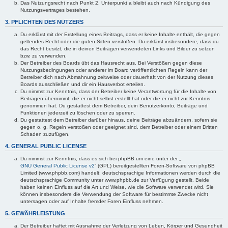
Das Nutzungsrecht nach Punkt 2, Unterpunkt a bleibt auch nach Kündigung des
Nutzungsvertrages bestehen.
3. PFLICHTEN DES NUTZERS
Du erklärst mit der Erstellung eines Beitrags, dass er keine Inhalte enthält, die gegen
geltendes Recht oder die guten Sitten verstoßen. Du erklärst insbesondere, dass du
das Recht besitzt, die in deinen Beiträgen verwendeten Links und Bilder zu setzen
bzw. zu verwenden.
Der Betreiber des Boards übt das Hausrecht aus. Bei Verstößen gegen diese
Nutzungsbedingungen oder anderer im Board veröffentlichten Regeln kann der
Betreiber dich nach Abmahnung zeitweise oder dauerhaft von der Nutzung dieses
Boards ausschließen und dir ein Hausverbot erteilen.
Du nimmst zur Kenntnis, dass der Betreiber keine Verantwortung für die Inhalte von
Beiträgen übernimmt, die er nicht selbst erstellt hat oder die er nicht zur Kenntnis
genommen hat. Du gestattest dem Betreiber, dein Benutzerkonto, Beiträge und
Funktionen jederzeit zu löschen oder zu sperren.
Du gestattest dem Betreiber darüber hinaus, deine Beiträge abzuändern, sofern sie
gegen o. g. Regeln verstoßen oder geeignet sind, dem Betreiber oder einem Dritten
Schaden zuzufügen.
4. GENERAL PUBLIC LICENSE
Du nimmst zur Kenntnis, dass es sich bei phpBB um eine unter der „
GNU General Public License v2
“ (GPL) bereitgestellten Foren-Software von phpBB
Limited (www.phpbb.com) handelt; deutschsprachige Informationen werden durch die
deutschsprachige Community unter www.phpbb.de zur Verfügung gestellt. Beide
haben keinen Einfluss auf die Art und Weise, wie die Software verwendet wird. Sie
können insbesondere die Verwendung der Software für bestimmte Zwecke nicht
untersagen oder auf Inhalte fremder Foren Einfluss nehmen.
5. GEWÄHRLEISTUNG
Der Betreiber haftet mit Ausnahme der Verletzung von Leben, Körper und Gesundheit