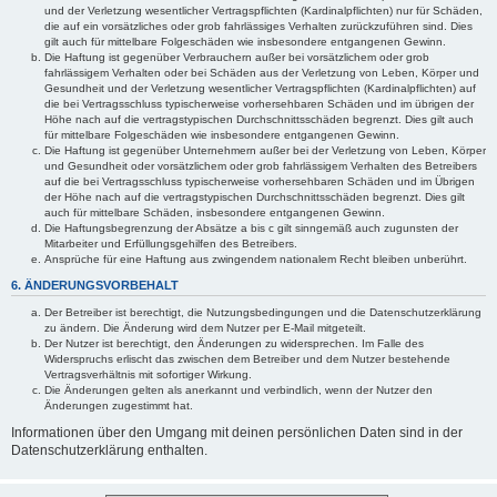
und der Verletzung wesentlicher Vertragspflichten (Kardinalpflichten) nur für Schäden,
die auf ein vorsätzliches oder grob fahrlässiges Verhalten zurückzuführen sind. Dies
gilt auch für mittelbare Folgeschäden wie insbesondere entgangenen Gewinn.
Die Haftung ist gegenüber Verbrauchern außer bei vorsätzlichem oder grob
fahrlässigem Verhalten oder bei Schäden aus der Verletzung von Leben, Körper und
Gesundheit und der Verletzung wesentlicher Vertragspflichten (Kardinalpflichten) auf
die bei Vertragsschluss typischerweise vorhersehbaren Schäden und im übrigen der
Höhe nach auf die vertragstypischen Durchschnittsschäden begrenzt. Dies gilt auch
für mittelbare Folgeschäden wie insbesondere entgangenen Gewinn.
Die Haftung ist gegenüber Unternehmern außer bei der Verletzung von Leben, Körper
und Gesundheit oder vorsätzlichem oder grob fahrlässigem Verhalten des Betreibers
auf die bei Vertragsschluss typischerweise vorhersehbaren Schäden und im Übrigen
der Höhe nach auf die vertragstypischen Durchschnittsschäden begrenzt. Dies gilt
auch für mittelbare Schäden, insbesondere entgangenen Gewinn.
Die Haftungsbegrenzung der Absätze a bis c gilt sinngemäß auch zugunsten der
Mitarbeiter und Erfüllungsgehilfen des Betreibers.
Ansprüche für eine Haftung aus zwingendem nationalem Recht bleiben unberührt.
6. ÄNDERUNGSVORBEHALT
Der Betreiber ist berechtigt, die Nutzungsbedingungen und die Datenschutzerklärung
zu ändern. Die Änderung wird dem Nutzer per E-Mail mitgeteilt.
Der Nutzer ist berechtigt, den Änderungen zu widersprechen. Im Falle des
Widerspruchs erlischt das zwischen dem Betreiber und dem Nutzer bestehende
Vertragsverhältnis mit sofortiger Wirkung.
Die Änderungen gelten als anerkannt und verbindlich, wenn der Nutzer den
Änderungen zugestimmt hat.
Informationen über den Umgang mit deinen persönlichen Daten sind in der
Datenschutzerklärung enthalten.