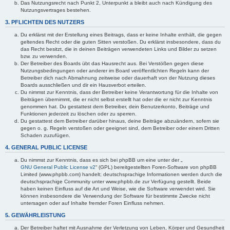
Das Nutzungsrecht nach Punkt 2, Unterpunkt a bleibt auch nach Kündigung des
Nutzungsvertrages bestehen.
3. PFLICHTEN DES NUTZERS
Du erklärst mit der Erstellung eines Beitrags, dass er keine Inhalte enthält, die gegen
geltendes Recht oder die guten Sitten verstoßen. Du erklärst insbesondere, dass du
das Recht besitzt, die in deinen Beiträgen verwendeten Links und Bilder zu setzen
bzw. zu verwenden.
Der Betreiber des Boards übt das Hausrecht aus. Bei Verstößen gegen diese
Nutzungsbedingungen oder anderer im Board veröffentlichten Regeln kann der
Betreiber dich nach Abmahnung zeitweise oder dauerhaft von der Nutzung dieses
Boards ausschließen und dir ein Hausverbot erteilen.
Du nimmst zur Kenntnis, dass der Betreiber keine Verantwortung für die Inhalte von
Beiträgen übernimmt, die er nicht selbst erstellt hat oder die er nicht zur Kenntnis
genommen hat. Du gestattest dem Betreiber, dein Benutzerkonto, Beiträge und
Funktionen jederzeit zu löschen oder zu sperren.
Du gestattest dem Betreiber darüber hinaus, deine Beiträge abzuändern, sofern sie
gegen o. g. Regeln verstoßen oder geeignet sind, dem Betreiber oder einem Dritten
Schaden zuzufügen.
4. GENERAL PUBLIC LICENSE
Du nimmst zur Kenntnis, dass es sich bei phpBB um eine unter der „
GNU General Public License v2
“ (GPL) bereitgestellten Foren-Software von phpBB
Limited (www.phpbb.com) handelt; deutschsprachige Informationen werden durch die
deutschsprachige Community unter www.phpbb.de zur Verfügung gestellt. Beide
haben keinen Einfluss auf die Art und Weise, wie die Software verwendet wird. Sie
können insbesondere die Verwendung der Software für bestimmte Zwecke nicht
untersagen oder auf Inhalte fremder Foren Einfluss nehmen.
5. GEWÄHRLEISTUNG
Der Betreiber haftet mit Ausnahme der Verletzung von Leben, Körper und Gesundheit