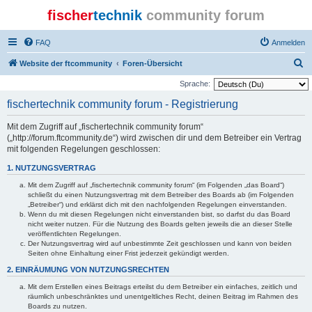
fischer
technik
community forum
FAQ
Anmelden
S
Website der ftcommunity
Foren-Übersicht
u
Sprache:
c
fischertechnik community forum - Registrierung
h
Mit dem Zugriff auf „fischertechnik community forum“
e
(„http://forum.ftcommunity.de“) wird zwischen dir und dem Betreiber ein Vertrag
mit folgenden Regelungen geschlossen:
1. NUTZUNGSVERTRAG
Mit dem Zugriff auf „fischertechnik community forum“ (im Folgenden „das Board“)
schließt du einen Nutzungsvertrag mit dem Betreiber des Boards ab (im Folgenden
„Betreiber“) und erklärst dich mit den nachfolgenden Regelungen einverstanden.
Wenn du mit diesen Regelungen nicht einverstanden bist, so darfst du das Board
nicht weiter nutzen. Für die Nutzung des Boards gelten jeweils die an dieser Stelle
veröffentlichten Regelungen.
Der Nutzungsvertrag wird auf unbestimmte Zeit geschlossen und kann von beiden
Seiten ohne Einhaltung einer Frist jederzeit gekündigt werden.
2. EINRÄUMUNG VON NUTZUNGSRECHTEN
Mit dem Erstellen eines Beitrags erteilst du dem Betreiber ein einfaches, zeitlich und
räumlich unbeschränktes und unentgeltliches Recht, deinen Beitrag im Rahmen des
Boards zu nutzen.