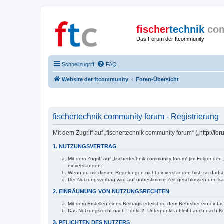
fischer
technik
co
Das Forum der ftcommunity
Schnellzugriff
FAQ
Website der ftcommunity
Foren-Übersicht
fischertechnik community forum - Registrierung
Mit dem Zugriff auf „fischertechnik community forum“ („http://
1. NUTZUNGSVERTRAG
Mit dem Zugriff auf „fischertechnik community forum“ (im Folgende
einverstanden.
Wenn du mit diesen Regelungen nicht einverstanden bist, so darfst 
Der Nutzungsvertrag wird auf unbestimmte Zeit geschlossen und kan
2. EINRÄUMUNG VON NUTZUNGSRECHTEN
Mit dem Erstellen eines Beitrags erteilst du dem Betreiber ein ein
Das Nutzungsrecht nach Punkt 2, Unterpunkt a bleibt auch nach 
3. PFLICHTEN DES NUTZERS