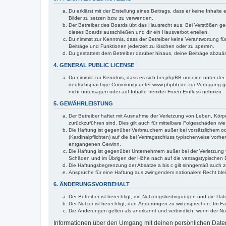
Du erklärst mit der Erstellung eines Beitrags, dass er keine Inhalt
Bilder zu setzen bzw. zu verwenden.
Der Betreiber des Boards übt das Hausrecht aus. Bei Verstößen g
dieses Boards ausschließen und dir ein Hausverbot erteilen.
Du nimmst zur Kenntnis, dass der Betreiber keine Verantwortung für 
Beiträge und Funktionen jederzeit zu löschen oder zu sperren.
Du gestattest dem Betreiber darüber hinaus, deine Beiträge abzuä
4. GENERAL PUBLIC LICENSE
Du nimmst zur Kenntnis, dass es sich bei phpBB um eine unter der 
deutschsprachige Community unter www.phpbb.de zur Verfügung gest
nicht untersagen oder auf Inhalte fremder Foren Einfluss nehmen.
5. GEWÄHRLEISTUNG
Der Betreiber haftet mit Ausnahme der Verletzung von Leben, Körper
zurückzuführen sind. Dies gilt auch für mittelbare Folgeschäden 
Die Haftung ist gegenüber Verbrauchern außer bei vorsätzlichem o
(Kardinalpflichten) auf die bei Vertragsschluss typischerweise vo
entgangenen Gewinn.
Die Haftung ist gegenüber Unternehmern außer bei der Verletzung 
Schäden und im Übrigen der Höhe nach auf die vertragstypischen 
Die Haftungsbegrenzung der Absätze a bis c gilt sinngemäß auch zu
Ansprüche für eine Haftung aus zwingendem nationalem Recht blei
6. ÄNDERUNGSVORBEHALT
Der Betreiber ist berechtigt, die Nutzungsbedingungen und die Dat
Der Nutzer ist berechtigt, den Änderungen zu widersprechen. Im Fa
Die Änderungen gelten als anerkannt und verbindlich, wenn der N
Informationen über den Umgang mit deinen persönlichen Daten 