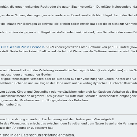
e enthält, die gegen geltendes Recht oder die guten Sitten verstoßen. Du erklärst insbesondere, 
egen diese Nutzungsbedingungen oder anderer im Board veröffentlichten Regeln kann der Betre
die Inhalte von Beiträgen übernimmt, die er nicht selbst erstellt hat oder die er nicht zur Kenn
ndern, sofern sie gegen o. g. Regeln verstoßen oder geeignet sind, dem Betreiber oder einem D
„
GNU General Public License v2
“ (GPL) bereitgestellten Foren-Software von phpBB Limited (ww
ellt. Beide haben keinen Einfluss auf die Art und Weise, wie die Software verwendet wird. Si
 und Gesundheit und der Verletzung wesentlicher Vertragspflichten (Kardinalpflichten) nur für Sc
wie insbesondere entgangenen Gewinn.
der grob fahrlässigem Verhalten oder bei Schäden aus der Verletzung von Leben, Körper und Ges
rhersehbaren Schäden und im übrigen der Höhe nach auf die vertragstypischen Durchschnittsschäde
von Leben, Körper und Gesundheit oder vorsätzlichem oder grob fahrlässigem Verhalten des Betr
Durchschnittsschäden begrenzt. Dies gilt auch für mittelbare Schäden, insbesondere entgangen
gunsten der Mitarbeiter und Erfüllungsgehilfen des Betreibers.
ben unberührt.
enschutzerklärung zu ändern. Die Änderung wird dem Nutzer per E-Mail mitgeteilt.
lle des Widerspruchs erlischt das zwischen dem Betreiber und dem Nutzer bestehende Vertragsverh
utzer den Änderungen zugestimmt hat.
sind in der Datenschutzerklärung enthalten.