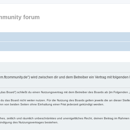
mmunity forum
forum.ftcommunity.de“) wird zwischen dir und dem Betreiber ein Vertrag mit folgend
n „das Board“) schließt du einen Nutzungsvertrag mit dem Betreiber des Boards ab (im Folgenden 
du das Board nicht weiter nutzen. Für die Nutzung des Boards gelten jeweils die an dieser Stell
n von beiden Seiten ohne Einhaltung einer Frist jederzeit gekündigt werden.
faches, zeitlich und räumlich unbeschränktes und unentgeltliches Recht, deinen Beitrag im Rahme
Kündigung des Nutzungsvertrages bestehen.