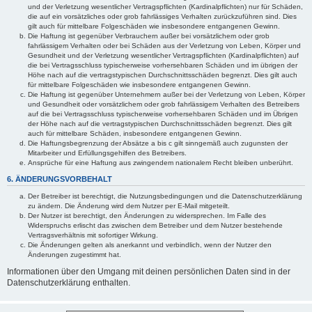
und der Verletzung wesentlicher Vertragspflichten (Kardinalpflichten) nur für Schäden,
die auf ein vorsätzliches oder grob fahrlässiges Verhalten zurückzuführen sind. Dies
gilt auch für mittelbare Folgeschäden wie insbesondere entgangenen Gewinn.
Die Haftung ist gegenüber Verbrauchern außer bei vorsätzlichem oder grob
fahrlässigem Verhalten oder bei Schäden aus der Verletzung von Leben, Körper und
Gesundheit und der Verletzung wesentlicher Vertragspflichten (Kardinalpflichten) auf
die bei Vertragsschluss typischerweise vorhersehbaren Schäden und im übrigen der
Höhe nach auf die vertragstypischen Durchschnittsschäden begrenzt. Dies gilt auch
für mittelbare Folgeschäden wie insbesondere entgangenen Gewinn.
Die Haftung ist gegenüber Unternehmern außer bei der Verletzung von Leben, Körper
und Gesundheit oder vorsätzlichem oder grob fahrlässigem Verhalten des Betreibers
auf die bei Vertragsschluss typischerweise vorhersehbaren Schäden und im Übrigen
der Höhe nach auf die vertragstypischen Durchschnittsschäden begrenzt. Dies gilt
auch für mittelbare Schäden, insbesondere entgangenen Gewinn.
Die Haftungsbegrenzung der Absätze a bis c gilt sinngemäß auch zugunsten der
Mitarbeiter und Erfüllungsgehilfen des Betreibers.
Ansprüche für eine Haftung aus zwingendem nationalem Recht bleiben unberührt.
6. ÄNDERUNGSVORBEHALT
Der Betreiber ist berechtigt, die Nutzungsbedingungen und die Datenschutzerklärung
zu ändern. Die Änderung wird dem Nutzer per E-Mail mitgeteilt.
Der Nutzer ist berechtigt, den Änderungen zu widersprechen. Im Falle des
Widerspruchs erlischt das zwischen dem Betreiber und dem Nutzer bestehende
Vertragsverhältnis mit sofortiger Wirkung.
Die Änderungen gelten als anerkannt und verbindlich, wenn der Nutzer den
Änderungen zugestimmt hat.
Informationen über den Umgang mit deinen persönlichen Daten sind in der
Datenschutzerklärung enthalten.