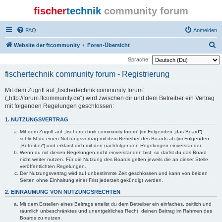
fischer
technik
community forum
FAQ
Anmelden
S
Website der ftcommunity
Foren-Übersicht
u
Sprache:
c
fischertechnik community forum - Registrierung
h
Mit dem Zugriff auf „fischertechnik community forum“
e
(„http://forum.ftcommunity.de“) wird zwischen dir und dem Betreiber ein Vertrag
mit folgenden Regelungen geschlossen:
1. NUTZUNGSVERTRAG
Mit dem Zugriff auf „fischertechnik community forum“ (im Folgenden „das Board“)
schließt du einen Nutzungsvertrag mit dem Betreiber des Boards ab (im Folgenden
„Betreiber“) und erklärst dich mit den nachfolgenden Regelungen einverstanden.
Wenn du mit diesen Regelungen nicht einverstanden bist, so darfst du das Board
nicht weiter nutzen. Für die Nutzung des Boards gelten jeweils die an dieser Stelle
veröffentlichten Regelungen.
Der Nutzungsvertrag wird auf unbestimmte Zeit geschlossen und kann von beiden
Seiten ohne Einhaltung einer Frist jederzeit gekündigt werden.
2. EINRÄUMUNG VON NUTZUNGSRECHTEN
Mit dem Erstellen eines Beitrags erteilst du dem Betreiber ein einfaches, zeitlich und
räumlich unbeschränktes und unentgeltliches Recht, deinen Beitrag im Rahmen des
Boards zu nutzen.