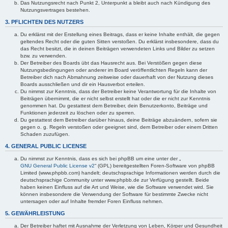
Das Nutzungsrecht nach Punkt 2, Unterpunkt a bleibt auch nach Kündigung des
Nutzungsvertrages bestehen.
3. PFLICHTEN DES NUTZERS
Du erklärst mit der Erstellung eines Beitrags, dass er keine Inhalte enthält, die gegen
geltendes Recht oder die guten Sitten verstoßen. Du erklärst insbesondere, dass du
das Recht besitzt, die in deinen Beiträgen verwendeten Links und Bilder zu setzen
bzw. zu verwenden.
Der Betreiber des Boards übt das Hausrecht aus. Bei Verstößen gegen diese
Nutzungsbedingungen oder anderer im Board veröffentlichten Regeln kann der
Betreiber dich nach Abmahnung zeitweise oder dauerhaft von der Nutzung dieses
Boards ausschließen und dir ein Hausverbot erteilen.
Du nimmst zur Kenntnis, dass der Betreiber keine Verantwortung für die Inhalte von
Beiträgen übernimmt, die er nicht selbst erstellt hat oder die er nicht zur Kenntnis
genommen hat. Du gestattest dem Betreiber, dein Benutzerkonto, Beiträge und
Funktionen jederzeit zu löschen oder zu sperren.
Du gestattest dem Betreiber darüber hinaus, deine Beiträge abzuändern, sofern sie
gegen o. g. Regeln verstoßen oder geeignet sind, dem Betreiber oder einem Dritten
Schaden zuzufügen.
4. GENERAL PUBLIC LICENSE
Du nimmst zur Kenntnis, dass es sich bei phpBB um eine unter der „
GNU General Public License v2
“ (GPL) bereitgestellten Foren-Software von phpBB
Limited (www.phpbb.com) handelt; deutschsprachige Informationen werden durch die
deutschsprachige Community unter www.phpbb.de zur Verfügung gestellt. Beide
haben keinen Einfluss auf die Art und Weise, wie die Software verwendet wird. Sie
können insbesondere die Verwendung der Software für bestimmte Zwecke nicht
untersagen oder auf Inhalte fremder Foren Einfluss nehmen.
5. GEWÄHRLEISTUNG
Der Betreiber haftet mit Ausnahme der Verletzung von Leben, Körper und Gesundheit