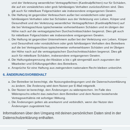
und der Verletzung wesentlicher Vertragspflichten (Kardinalpflichten) nur für Schäden,
die auf ein vorsätzliches oder grob fahrlässiges Verhalten zurückzuführen sind. Dies
gilt auch für mittelbare Folgeschäden wie insbesondere entgangenen Gewinn.
Die Haftung ist gegenüber Verbrauchern außer bei vorsätzlichem oder grob
fahrlässigem Verhalten oder bei Schäden aus der Verletzung von Leben, Körper und
Gesundheit und der Verletzung wesentlicher Vertragspflichten (Kardinalpflichten) auf
die bei Vertragsschluss typischerweise vorhersehbaren Schäden und im übrigen der
Höhe nach auf die vertragstypischen Durchschnittsschäden begrenzt. Dies gilt auch
für mittelbare Folgeschäden wie insbesondere entgangenen Gewinn.
Die Haftung ist gegenüber Unternehmern außer bei der Verletzung von Leben, Körper
und Gesundheit oder vorsätzlichem oder grob fahrlässigem Verhalten des Betreibers
auf die bei Vertragsschluss typischerweise vorhersehbaren Schäden und im Übrigen
der Höhe nach auf die vertragstypischen Durchschnittsschäden begrenzt. Dies gilt
auch für mittelbare Schäden, insbesondere entgangenen Gewinn.
Die Haftungsbegrenzung der Absätze a bis c gilt sinngemäß auch zugunsten der
Mitarbeiter und Erfüllungsgehilfen des Betreibers.
Ansprüche für eine Haftung aus zwingendem nationalem Recht bleiben unberührt.
6. ÄNDERUNGSVORBEHALT
Der Betreiber ist berechtigt, die Nutzungsbedingungen und die Datenschutzerklärung
zu ändern. Die Änderung wird dem Nutzer per E-Mail mitgeteilt.
Der Nutzer ist berechtigt, den Änderungen zu widersprechen. Im Falle des
Widerspruchs erlischt das zwischen dem Betreiber und dem Nutzer bestehende
Vertragsverhältnis mit sofortiger Wirkung.
Die Änderungen gelten als anerkannt und verbindlich, wenn der Nutzer den
Änderungen zugestimmt hat.
Informationen über den Umgang mit deinen persönlichen Daten sind in der
Datenschutzerklärung enthalten.