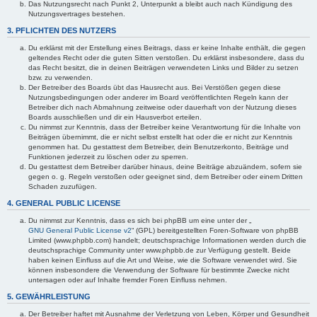
Das Nutzungsrecht nach Punkt 2, Unterpunkt a bleibt auch nach Kündigung des
Nutzungsvertrages bestehen.
3. PFLICHTEN DES NUTZERS
Du erklärst mit der Erstellung eines Beitrags, dass er keine Inhalte enthält, die gegen
geltendes Recht oder die guten Sitten verstoßen. Du erklärst insbesondere, dass du
das Recht besitzt, die in deinen Beiträgen verwendeten Links und Bilder zu setzen
bzw. zu verwenden.
Der Betreiber des Boards übt das Hausrecht aus. Bei Verstößen gegen diese
Nutzungsbedingungen oder anderer im Board veröffentlichten Regeln kann der
Betreiber dich nach Abmahnung zeitweise oder dauerhaft von der Nutzung dieses
Boards ausschließen und dir ein Hausverbot erteilen.
Du nimmst zur Kenntnis, dass der Betreiber keine Verantwortung für die Inhalte von
Beiträgen übernimmt, die er nicht selbst erstellt hat oder die er nicht zur Kenntnis
genommen hat. Du gestattest dem Betreiber, dein Benutzerkonto, Beiträge und
Funktionen jederzeit zu löschen oder zu sperren.
Du gestattest dem Betreiber darüber hinaus, deine Beiträge abzuändern, sofern sie
gegen o. g. Regeln verstoßen oder geeignet sind, dem Betreiber oder einem Dritten
Schaden zuzufügen.
4. GENERAL PUBLIC LICENSE
Du nimmst zur Kenntnis, dass es sich bei phpBB um eine unter der „
GNU General Public License v2
“ (GPL) bereitgestellten Foren-Software von phpBB
Limited (www.phpbb.com) handelt; deutschsprachige Informationen werden durch die
deutschsprachige Community unter www.phpbb.de zur Verfügung gestellt. Beide
haben keinen Einfluss auf die Art und Weise, wie die Software verwendet wird. Sie
können insbesondere die Verwendung der Software für bestimmte Zwecke nicht
untersagen oder auf Inhalte fremder Foren Einfluss nehmen.
5. GEWÄHRLEISTUNG
Der Betreiber haftet mit Ausnahme der Verletzung von Leben, Körper und Gesundheit