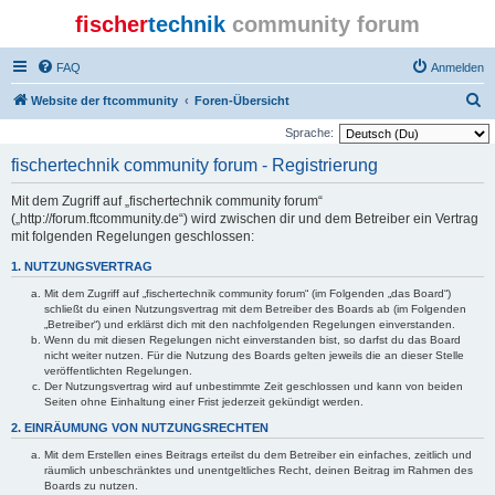
fischer
technik
community forum
FAQ
Anmelden
S
Website der ftcommunity
Foren-Übersicht
u
Sprache:
c
fischertechnik community forum - Registrierung
h
Mit dem Zugriff auf „fischertechnik community forum“
e
(„http://forum.ftcommunity.de“) wird zwischen dir und dem Betreiber ein Vertrag
mit folgenden Regelungen geschlossen:
1. NUTZUNGSVERTRAG
Mit dem Zugriff auf „fischertechnik community forum“ (im Folgenden „das Board“)
schließt du einen Nutzungsvertrag mit dem Betreiber des Boards ab (im Folgenden
„Betreiber“) und erklärst dich mit den nachfolgenden Regelungen einverstanden.
Wenn du mit diesen Regelungen nicht einverstanden bist, so darfst du das Board
nicht weiter nutzen. Für die Nutzung des Boards gelten jeweils die an dieser Stelle
veröffentlichten Regelungen.
Der Nutzungsvertrag wird auf unbestimmte Zeit geschlossen und kann von beiden
Seiten ohne Einhaltung einer Frist jederzeit gekündigt werden.
2. EINRÄUMUNG VON NUTZUNGSRECHTEN
Mit dem Erstellen eines Beitrags erteilst du dem Betreiber ein einfaches, zeitlich und
räumlich unbeschränktes und unentgeltliches Recht, deinen Beitrag im Rahmen des
Boards zu nutzen.