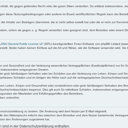
e enthält, die gegen geltendes Recht oder die guten Sitten verstoßen. Du erklärst insbesondere, 
egen diese Nutzungsbedingungen oder anderer im Board veröffentlichten Regeln kann der Betre
die Inhalte von Beiträgen übernimmt, die er nicht selbst erstellt hat oder die er nicht zur Kenn
ndern, sofern sie gegen o. g. Regeln verstoßen oder geeignet sind, dem Betreiber oder einem D
„
GNU General Public License v2
“ (GPL) bereitgestellten Foren-Software von phpBB Limited (ww
ellt. Beide haben keinen Einfluss auf die Art und Weise, wie die Software verwendet wird. Si
 und Gesundheit und der Verletzung wesentlicher Vertragspflichten (Kardinalpflichten) nur für Sc
wie insbesondere entgangenen Gewinn.
der grob fahrlässigem Verhalten oder bei Schäden aus der Verletzung von Leben, Körper und Ges
rhersehbaren Schäden und im übrigen der Höhe nach auf die vertragstypischen Durchschnittsschäde
von Leben, Körper und Gesundheit oder vorsätzlichem oder grob fahrlässigem Verhalten des Betr
Durchschnittsschäden begrenzt. Dies gilt auch für mittelbare Schäden, insbesondere entgangen
gunsten der Mitarbeiter und Erfüllungsgehilfen des Betreibers.
ben unberührt.
enschutzerklärung zu ändern. Die Änderung wird dem Nutzer per E-Mail mitgeteilt.
lle des Widerspruchs erlischt das zwischen dem Betreiber und dem Nutzer bestehende Vertragsverh
utzer den Änderungen zugestimmt hat.
sind in der Datenschutzerklärung enthalten.