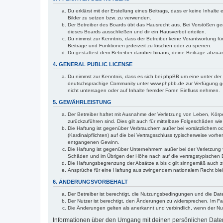
Du erklärst mit der Erstellung eines Beitrags, dass er keine Inhalt
Bilder zu setzen bzw. zu verwenden.
Der Betreiber des Boards übt das Hausrecht aus. Bei Verstößen g
dieses Boards ausschließen und dir ein Hausverbot erteilen.
Du nimmst zur Kenntnis, dass der Betreiber keine Verantwortung für 
Beiträge und Funktionen jederzeit zu löschen oder zu sperren.
Du gestattest dem Betreiber darüber hinaus, deine Beiträge abzuä
4. GENERAL PUBLIC LICENSE
Du nimmst zur Kenntnis, dass es sich bei phpBB um eine unter der 
deutschsprachige Community unter www.phpbb.de zur Verfügung gest
nicht untersagen oder auf Inhalte fremder Foren Einfluss nehmen.
5. GEWÄHRLEISTUNG
Der Betreiber haftet mit Ausnahme der Verletzung von Leben, Körper
zurückzuführen sind. Dies gilt auch für mittelbare Folgeschäden 
Die Haftung ist gegenüber Verbrauchern außer bei vorsätzlichem o
(Kardinalpflichten) auf die bei Vertragsschluss typischerweise vo
entgangenen Gewinn.
Die Haftung ist gegenüber Unternehmern außer bei der Verletzung 
Schäden und im Übrigen der Höhe nach auf die vertragstypischen 
Die Haftungsbegrenzung der Absätze a bis c gilt sinngemäß auch zu
Ansprüche für eine Haftung aus zwingendem nationalem Recht blei
6. ÄNDERUNGSVORBEHALT
Der Betreiber ist berechtigt, die Nutzungsbedingungen und die Dat
Der Nutzer ist berechtigt, den Änderungen zu widersprechen. Im Fa
Die Änderungen gelten als anerkannt und verbindlich, wenn der N
Informationen über den Umgang mit deinen persönlichen Daten 