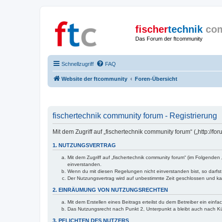
fischer
technik
co
Das Forum der ftcommunity
Schnellzugriff
FAQ
Website der ftcommunity
Foren-Übersicht
fischertechnik community forum - Registrierung
Mit dem Zugriff auf „fischertechnik community forum“ („http://
1. NUTZUNGSVERTRAG
Mit dem Zugriff auf „fischertechnik community forum“ (im Folgende
einverstanden.
Wenn du mit diesen Regelungen nicht einverstanden bist, so darfst 
Der Nutzungsvertrag wird auf unbestimmte Zeit geschlossen und kan
2. EINRÄUMUNG VON NUTZUNGSRECHTEN
Mit dem Erstellen eines Beitrags erteilst du dem Betreiber ein ein
Das Nutzungsrecht nach Punkt 2, Unterpunkt a bleibt auch nach 
3. PFLICHTEN DES NUTZERS