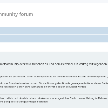
mmunity forum
forum.ftcommunity.de“) wird zwischen dir und dem Betreiber ein Vertrag mit folgend
n „das Board“) schließt du einen Nutzungsvertrag mit dem Betreiber des Boards ab (im Folgenden 
du das Board nicht weiter nutzen. Für die Nutzung des Boards gelten jeweils die an dieser Stell
n von beiden Seiten ohne Einhaltung einer Frist jederzeit gekündigt werden.
faches, zeitlich und räumlich unbeschränktes und unentgeltliches Recht, deinen Beitrag im Rahme
Kündigung des Nutzungsvertrages bestehen.