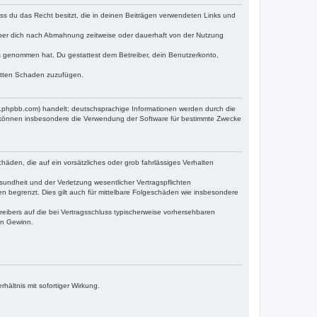
dass du das Recht besitzt, die in deinen Beiträgen verwendeten Links und
iber dich nach Abmahnung zeitweise oder dauerhaft von der Nutzung
tnis genommen hat. Du gestattest dem Betreiber, dein Benutzerkonto,
ritten Schaden zuzufügen.
w.phpbb.com) handelt; deutschsprachige Informationen werden durch die
e können insbesondere die Verwendung der Software für bestimmte Zwecke
häden, die auf ein vorsätzliches oder grob fahrlässiges Verhalten
undheit und der Verletzung wesentlicher Vertragspflichten
n begrenzt. Dies gilt auch für mittelbare Folgeschäden wie insbesondere
eibers auf die bei Vertragsschluss typischerweise vorhersehbaren
en Gewinn.
ältnis mit sofortiger Wirkung.