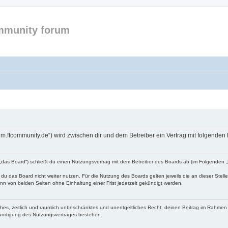
mmunity forum
forum.ftcommunity.de“) wird zwischen dir und dem Betreiber ein Vertrag mit folgend
n „das Board“) schließt du einen Nutzungsvertrag mit dem Betreiber des Boards ab (im Folgenden 
du das Board nicht weiter nutzen. Für die Nutzung des Boards gelten jeweils die an dieser Stell
n von beiden Seiten ohne Einhaltung einer Frist jederzeit gekündigt werden.
faches, zeitlich und räumlich unbeschränktes und unentgeltliches Recht, deinen Beitrag im Rahme
Kündigung des Nutzungsvertrages bestehen.