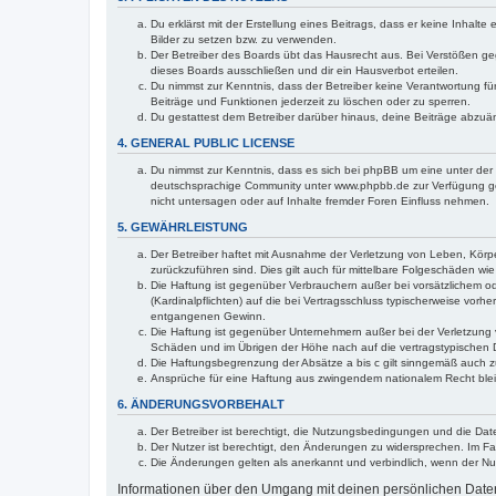
Du erklärst mit der Erstellung eines Beitrags, dass er keine Inhalt
Bilder zu setzen bzw. zu verwenden.
Der Betreiber des Boards übt das Hausrecht aus. Bei Verstößen g
dieses Boards ausschließen und dir ein Hausverbot erteilen.
Du nimmst zur Kenntnis, dass der Betreiber keine Verantwortung für 
Beiträge und Funktionen jederzeit zu löschen oder zu sperren.
Du gestattest dem Betreiber darüber hinaus, deine Beiträge abzuä
4. GENERAL PUBLIC LICENSE
Du nimmst zur Kenntnis, dass es sich bei phpBB um eine unter der 
deutschsprachige Community unter www.phpbb.de zur Verfügung gest
nicht untersagen oder auf Inhalte fremder Foren Einfluss nehmen.
5. GEWÄHRLEISTUNG
Der Betreiber haftet mit Ausnahme der Verletzung von Leben, Körper
zurückzuführen sind. Dies gilt auch für mittelbare Folgeschäden 
Die Haftung ist gegenüber Verbrauchern außer bei vorsätzlichem o
(Kardinalpflichten) auf die bei Vertragsschluss typischerweise vo
entgangenen Gewinn.
Die Haftung ist gegenüber Unternehmern außer bei der Verletzung 
Schäden und im Übrigen der Höhe nach auf die vertragstypischen 
Die Haftungsbegrenzung der Absätze a bis c gilt sinngemäß auch zu
Ansprüche für eine Haftung aus zwingendem nationalem Recht blei
6. ÄNDERUNGSVORBEHALT
Der Betreiber ist berechtigt, die Nutzungsbedingungen und die Dat
Der Nutzer ist berechtigt, den Änderungen zu widersprechen. Im Fa
Die Änderungen gelten als anerkannt und verbindlich, wenn der N
Informationen über den Umgang mit deinen persönlichen Daten 