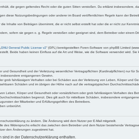
e enthält, die gegen geltendes Recht oder die guten Sitten verstoßen. Du erklärst insbesondere, 
egen diese Nutzungsbedingungen oder anderer im Board veröffentlichten Regeln kann der Betre
die Inhalte von Beiträgen übernimmt, die er nicht selbst erstellt hat oder die er nicht zur Kenn
ndern, sofern sie gegen o. g. Regeln verstoßen oder geeignet sind, dem Betreiber oder einem D
„
GNU General Public License v2
“ (GPL) bereitgestellten Foren-Software von phpBB Limited (ww
ellt. Beide haben keinen Einfluss auf die Art und Weise, wie die Software verwendet wird. Si
 und Gesundheit und der Verletzung wesentlicher Vertragspflichten (Kardinalpflichten) nur für Sc
wie insbesondere entgangenen Gewinn.
der grob fahrlässigem Verhalten oder bei Schäden aus der Verletzung von Leben, Körper und Ges
rhersehbaren Schäden und im übrigen der Höhe nach auf die vertragstypischen Durchschnittsschäde
von Leben, Körper und Gesundheit oder vorsätzlichem oder grob fahrlässigem Verhalten des Betr
Durchschnittsschäden begrenzt. Dies gilt auch für mittelbare Schäden, insbesondere entgangen
gunsten der Mitarbeiter und Erfüllungsgehilfen des Betreibers.
ben unberührt.
enschutzerklärung zu ändern. Die Änderung wird dem Nutzer per E-Mail mitgeteilt.
lle des Widerspruchs erlischt das zwischen dem Betreiber und dem Nutzer bestehende Vertragsverh
utzer den Änderungen zugestimmt hat.
sind in der Datenschutzerklärung enthalten.