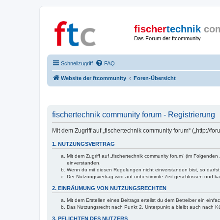
fischer
technik
co
Das Forum der ftcommunity
Schnellzugriff
FAQ
Website der ftcommunity
Foren-Übersicht
fischertechnik community forum - Registrierung
Mit dem Zugriff auf „fischertechnik community forum“ („http://
1. NUTZUNGSVERTRAG
Mit dem Zugriff auf „fischertechnik community forum“ (im Folgende
einverstanden.
Wenn du mit diesen Regelungen nicht einverstanden bist, so darfst 
Der Nutzungsvertrag wird auf unbestimmte Zeit geschlossen und kan
2. EINRÄUMUNG VON NUTZUNGSRECHTEN
Mit dem Erstellen eines Beitrags erteilst du dem Betreiber ein ein
Das Nutzungsrecht nach Punkt 2, Unterpunkt a bleibt auch nach 
3. PFLICHTEN DES NUTZERS