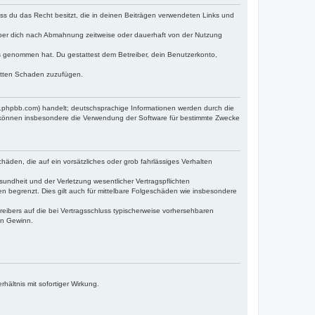
dass du das Recht besitzt, die in deinen Beiträgen verwendeten Links und
iber dich nach Abmahnung zeitweise oder dauerhaft von der Nutzung
tnis genommen hat. Du gestattest dem Betreiber, dein Benutzerkonto,
ritten Schaden zuzufügen.
w.phpbb.com) handelt; deutschsprachige Informationen werden durch die
e können insbesondere die Verwendung der Software für bestimmte Zwecke
häden, die auf ein vorsätzliches oder grob fahrlässiges Verhalten
undheit und der Verletzung wesentlicher Vertragspflichten
n begrenzt. Dies gilt auch für mittelbare Folgeschäden wie insbesondere
eibers auf die bei Vertragsschluss typischerweise vorhersehbaren
en Gewinn.
ältnis mit sofortiger Wirkung.