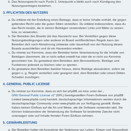
Das Nutzungsrecht nach Punkt 2, Unterpunkt a bleibt auch nach Kündigung des
Nutzungsvertrages bestehen.
3. PFLICHTEN DES NUTZERS
Du erklärst mit der Erstellung eines Beitrags, dass er keine Inhalte enthält, die gegen
geltendes Recht oder die guten Sitten verstoßen. Du erklärst insbesondere, dass du
das Recht besitzt, die in deinen Beiträgen verwendeten Links und Bilder zu setzen
bzw. zu verwenden.
Der Betreiber des Boards übt das Hausrecht aus. Bei Verstößen gegen diese
Nutzungsbedingungen oder anderer im Board veröffentlichten Regeln kann der
Betreiber dich nach Abmahnung zeitweise oder dauerhaft von der Nutzung dieses
Boards ausschließen und dir ein Hausverbot erteilen.
Du nimmst zur Kenntnis, dass der Betreiber keine Verantwortung für die Inhalte von
Beiträgen übernimmt, die er nicht selbst erstellt hat oder die er nicht zur Kenntnis
genommen hat. Du gestattest dem Betreiber, dein Benutzerkonto, Beiträge und
Funktionen jederzeit zu löschen oder zu sperren.
Du gestattest dem Betreiber darüber hinaus, deine Beiträge abzuändern, sofern sie
gegen o. g. Regeln verstoßen oder geeignet sind, dem Betreiber oder einem Dritten
Schaden zuzufügen.
4. GENERAL PUBLIC LICENSE
Du nimmst zur Kenntnis, dass es sich bei phpBB um eine unter der „
GNU General Public License v2
“ (GPL) bereitgestellten Foren-Software von phpBB
Limited (www.phpbb.com) handelt; deutschsprachige Informationen werden durch die
deutschsprachige Community unter www.phpbb.de zur Verfügung gestellt. Beide
haben keinen Einfluss auf die Art und Weise, wie die Software verwendet wird. Sie
können insbesondere die Verwendung der Software für bestimmte Zwecke nicht
untersagen oder auf Inhalte fremder Foren Einfluss nehmen.
5. GEWÄHRLEISTUNG
Der Betreiber haftet mit Ausnahme der Verletzung von Leben, Körper und Gesundheit