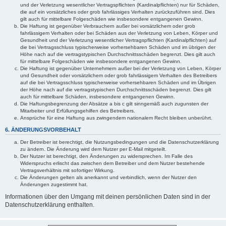
und der Verletzung wesentlicher Vertragspflichten (Kardinalpflichten) nur für Schäden,
die auf ein vorsätzliches oder grob fahrlässiges Verhalten zurückzuführen sind. Dies
gilt auch für mittelbare Folgeschäden wie insbesondere entgangenen Gewinn.
Die Haftung ist gegenüber Verbrauchern außer bei vorsätzlichem oder grob
fahrlässigem Verhalten oder bei Schäden aus der Verletzung von Leben, Körper und
Gesundheit und der Verletzung wesentlicher Vertragspflichten (Kardinalpflichten) auf
die bei Vertragsschluss typischerweise vorhersehbaren Schäden und im übrigen der
Höhe nach auf die vertragstypischen Durchschnittsschäden begrenzt. Dies gilt auch
für mittelbare Folgeschäden wie insbesondere entgangenen Gewinn.
Die Haftung ist gegenüber Unternehmern außer bei der Verletzung von Leben, Körper
und Gesundheit oder vorsätzlichem oder grob fahrlässigem Verhalten des Betreibers
auf die bei Vertragsschluss typischerweise vorhersehbaren Schäden und im Übrigen
der Höhe nach auf die vertragstypischen Durchschnittsschäden begrenzt. Dies gilt
auch für mittelbare Schäden, insbesondere entgangenen Gewinn.
Die Haftungsbegrenzung der Absätze a bis c gilt sinngemäß auch zugunsten der
Mitarbeiter und Erfüllungsgehilfen des Betreibers.
Ansprüche für eine Haftung aus zwingendem nationalem Recht bleiben unberührt.
6. ÄNDERUNGSVORBEHALT
Der Betreiber ist berechtigt, die Nutzungsbedingungen und die Datenschutzerklärung
zu ändern. Die Änderung wird dem Nutzer per E-Mail mitgeteilt.
Der Nutzer ist berechtigt, den Änderungen zu widersprechen. Im Falle des
Widerspruchs erlischt das zwischen dem Betreiber und dem Nutzer bestehende
Vertragsverhältnis mit sofortiger Wirkung.
Die Änderungen gelten als anerkannt und verbindlich, wenn der Nutzer den
Änderungen zugestimmt hat.
Informationen über den Umgang mit deinen persönlichen Daten sind in der
Datenschutzerklärung enthalten.