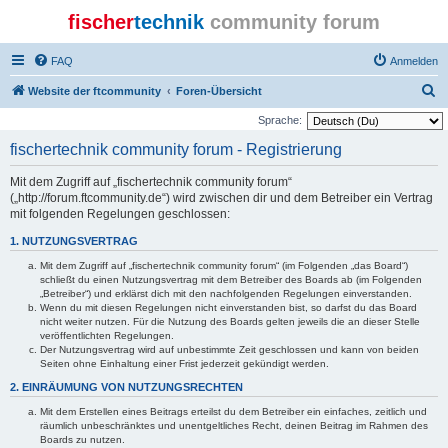
fischer
technik
community forum
FAQ
Anmelden
S
Website der ftcommunity
Foren-Übersicht
u
Sprache:
c
fischertechnik community forum - Registrierung
h
Mit dem Zugriff auf „fischertechnik community forum“
e
(„http://forum.ftcommunity.de“) wird zwischen dir und dem Betreiber ein Vertrag
mit folgenden Regelungen geschlossen:
1. NUTZUNGSVERTRAG
Mit dem Zugriff auf „fischertechnik community forum“ (im Folgenden „das Board“)
schließt du einen Nutzungsvertrag mit dem Betreiber des Boards ab (im Folgenden
„Betreiber“) und erklärst dich mit den nachfolgenden Regelungen einverstanden.
Wenn du mit diesen Regelungen nicht einverstanden bist, so darfst du das Board
nicht weiter nutzen. Für die Nutzung des Boards gelten jeweils die an dieser Stelle
veröffentlichten Regelungen.
Der Nutzungsvertrag wird auf unbestimmte Zeit geschlossen und kann von beiden
Seiten ohne Einhaltung einer Frist jederzeit gekündigt werden.
2. EINRÄUMUNG VON NUTZUNGSRECHTEN
Mit dem Erstellen eines Beitrags erteilst du dem Betreiber ein einfaches, zeitlich und
räumlich unbeschränktes und unentgeltliches Recht, deinen Beitrag im Rahmen des
Boards zu nutzen.