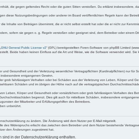
e enthält, die gegen geltendes Recht oder die guten Sitten verstoßen. Du erklärst insbesondere, 
egen diese Nutzungsbedingungen oder anderer im Board veröffentlichten Regeln kann der Betre
die Inhalte von Beiträgen übernimmt, die er nicht selbst erstellt hat oder die er nicht zur Kenn
ndern, sofern sie gegen o. g. Regeln verstoßen oder geeignet sind, dem Betreiber oder einem D
„
GNU General Public License v2
“ (GPL) bereitgestellten Foren-Software von phpBB Limited (ww
ellt. Beide haben keinen Einfluss auf die Art und Weise, wie die Software verwendet wird. Si
 und Gesundheit und der Verletzung wesentlicher Vertragspflichten (Kardinalpflichten) nur für Sc
wie insbesondere entgangenen Gewinn.
der grob fahrlässigem Verhalten oder bei Schäden aus der Verletzung von Leben, Körper und Ges
rhersehbaren Schäden und im übrigen der Höhe nach auf die vertragstypischen Durchschnittsschäde
von Leben, Körper und Gesundheit oder vorsätzlichem oder grob fahrlässigem Verhalten des Betr
Durchschnittsschäden begrenzt. Dies gilt auch für mittelbare Schäden, insbesondere entgangen
gunsten der Mitarbeiter und Erfüllungsgehilfen des Betreibers.
ben unberührt.
enschutzerklärung zu ändern. Die Änderung wird dem Nutzer per E-Mail mitgeteilt.
lle des Widerspruchs erlischt das zwischen dem Betreiber und dem Nutzer bestehende Vertragsverh
utzer den Änderungen zugestimmt hat.
sind in der Datenschutzerklärung enthalten.