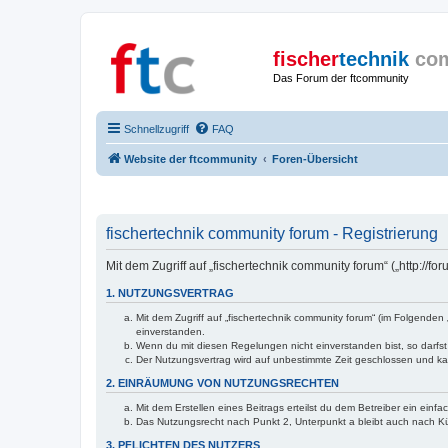
fischer
technik
co
Das Forum der ftcommunity
Schnellzugriff
FAQ
Website der ftcommunity
Foren-Übersicht
fischertechnik community forum - Registrierung
Mit dem Zugriff auf „fischertechnik community forum“ („http://
1. NUTZUNGSVERTRAG
Mit dem Zugriff auf „fischertechnik community forum“ (im Folgende
einverstanden.
Wenn du mit diesen Regelungen nicht einverstanden bist, so darfst 
Der Nutzungsvertrag wird auf unbestimmte Zeit geschlossen und kan
2. EINRÄUMUNG VON NUTZUNGSRECHTEN
Mit dem Erstellen eines Beitrags erteilst du dem Betreiber ein ein
Das Nutzungsrecht nach Punkt 2, Unterpunkt a bleibt auch nach 
3. PFLICHTEN DES NUTZERS