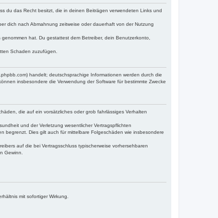
dass du das Recht besitzt, die in deinen Beiträgen verwendeten Links und
iber dich nach Abmahnung zeitweise oder dauerhaft von der Nutzung
tnis genommen hat. Du gestattest dem Betreiber, dein Benutzerkonto,
ritten Schaden zuzufügen.
w.phpbb.com) handelt; deutschsprachige Informationen werden durch die
e können insbesondere die Verwendung der Software für bestimmte Zwecke
häden, die auf ein vorsätzliches oder grob fahrlässiges Verhalten
undheit und der Verletzung wesentlicher Vertragspflichten
n begrenzt. Dies gilt auch für mittelbare Folgeschäden wie insbesondere
eibers auf die bei Vertragsschluss typischerweise vorhersehbaren
en Gewinn.
ältnis mit sofortiger Wirkung.