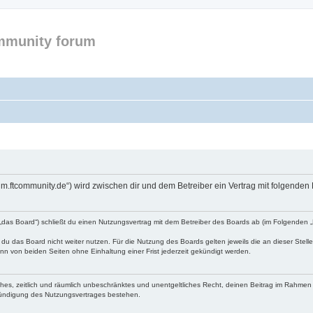
mmunity forum
forum.ftcommunity.de“) wird zwischen dir und dem Betreiber ein Vertrag mit folgend
n „das Board“) schließt du einen Nutzungsvertrag mit dem Betreiber des Boards ab (im Folgenden 
du das Board nicht weiter nutzen. Für die Nutzung des Boards gelten jeweils die an dieser Stell
n von beiden Seiten ohne Einhaltung einer Frist jederzeit gekündigt werden.
faches, zeitlich und räumlich unbeschränktes und unentgeltliches Recht, deinen Beitrag im Rahme
Kündigung des Nutzungsvertrages bestehen.