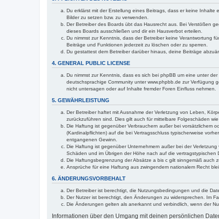
Du erklärst mit der Erstellung eines Beitrags, dass er keine Inhalt
Bilder zu setzen bzw. zu verwenden.
Der Betreiber des Boards übt das Hausrecht aus. Bei Verstößen g
dieses Boards ausschließen und dir ein Hausverbot erteilen.
Du nimmst zur Kenntnis, dass der Betreiber keine Verantwortung für 
Beiträge und Funktionen jederzeit zu löschen oder zu sperren.
Du gestattest dem Betreiber darüber hinaus, deine Beiträge abzuä
4. GENERAL PUBLIC LICENSE
Du nimmst zur Kenntnis, dass es sich bei phpBB um eine unter der 
deutschsprachige Community unter www.phpbb.de zur Verfügung gest
nicht untersagen oder auf Inhalte fremder Foren Einfluss nehmen.
5. GEWÄHRLEISTUNG
Der Betreiber haftet mit Ausnahme der Verletzung von Leben, Körper
zurückzuführen sind. Dies gilt auch für mittelbare Folgeschäden 
Die Haftung ist gegenüber Verbrauchern außer bei vorsätzlichem o
(Kardinalpflichten) auf die bei Vertragsschluss typischerweise vo
entgangenen Gewinn.
Die Haftung ist gegenüber Unternehmern außer bei der Verletzung 
Schäden und im Übrigen der Höhe nach auf die vertragstypischen 
Die Haftungsbegrenzung der Absätze a bis c gilt sinngemäß auch zu
Ansprüche für eine Haftung aus zwingendem nationalem Recht blei
6. ÄNDERUNGSVORBEHALT
Der Betreiber ist berechtigt, die Nutzungsbedingungen und die Dat
Der Nutzer ist berechtigt, den Änderungen zu widersprechen. Im Fa
Die Änderungen gelten als anerkannt und verbindlich, wenn der N
Informationen über den Umgang mit deinen persönlichen Daten 