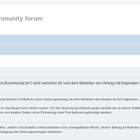
mmunity forum
forum.ftcommunity.de“) wird zwischen dir und dem Betreiber ein Vertrag mit folgend
n „das Board“) schließt du einen Nutzungsvertrag mit dem Betreiber des Boards ab (im Folgenden 
du das Board nicht weiter nutzen. Für die Nutzung des Boards gelten jeweils die an dieser Stell
n von beiden Seiten ohne Einhaltung einer Frist jederzeit gekündigt werden.
faches, zeitlich und räumlich unbeschränktes und unentgeltliches Recht, deinen Beitrag im Rahme
Kündigung des Nutzungsvertrages bestehen.