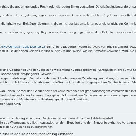
e enthält, die gegen geltendes Recht oder die guten Sitten verstoßen. Du erklärst insbesondere, 
egen diese Nutzungsbedingungen oder anderer im Board veröffentlichten Regeln kann der Betre
die Inhalte von Beiträgen übernimmt, die er nicht selbst erstellt hat oder die er nicht zur Kenn
ndern, sofern sie gegen o. g. Regeln verstoßen oder geeignet sind, dem Betreiber oder einem D
„
GNU General Public License v2
“ (GPL) bereitgestellten Foren-Software von phpBB Limited (ww
ellt. Beide haben keinen Einfluss auf die Art und Weise, wie die Software verwendet wird. Si
 und Gesundheit und der Verletzung wesentlicher Vertragspflichten (Kardinalpflichten) nur für Sc
wie insbesondere entgangenen Gewinn.
der grob fahrlässigem Verhalten oder bei Schäden aus der Verletzung von Leben, Körper und Ges
rhersehbaren Schäden und im übrigen der Höhe nach auf die vertragstypischen Durchschnittsschäde
von Leben, Körper und Gesundheit oder vorsätzlichem oder grob fahrlässigem Verhalten des Betr
Durchschnittsschäden begrenzt. Dies gilt auch für mittelbare Schäden, insbesondere entgangen
gunsten der Mitarbeiter und Erfüllungsgehilfen des Betreibers.
ben unberührt.
enschutzerklärung zu ändern. Die Änderung wird dem Nutzer per E-Mail mitgeteilt.
lle des Widerspruchs erlischt das zwischen dem Betreiber und dem Nutzer bestehende Vertragsverh
utzer den Änderungen zugestimmt hat.
sind in der Datenschutzerklärung enthalten.