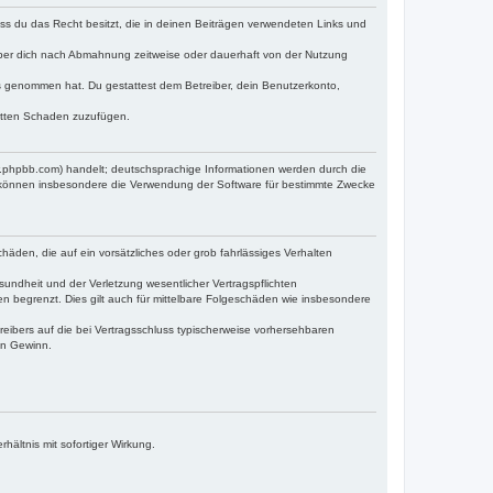
dass du das Recht besitzt, die in deinen Beiträgen verwendeten Links und
iber dich nach Abmahnung zeitweise oder dauerhaft von der Nutzung
tnis genommen hat. Du gestattest dem Betreiber, dein Benutzerkonto,
ritten Schaden zuzufügen.
w.phpbb.com) handelt; deutschsprachige Informationen werden durch die
e können insbesondere die Verwendung der Software für bestimmte Zwecke
häden, die auf ein vorsätzliches oder grob fahrlässiges Verhalten
undheit und der Verletzung wesentlicher Vertragspflichten
n begrenzt. Dies gilt auch für mittelbare Folgeschäden wie insbesondere
eibers auf die bei Vertragsschluss typischerweise vorhersehbaren
en Gewinn.
ältnis mit sofortiger Wirkung.