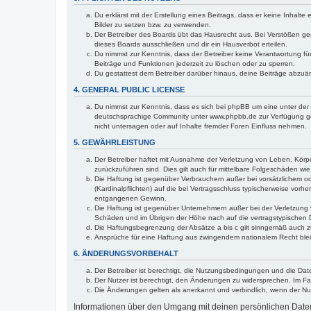
Du erklärst mit der Erstellung eines Beitrags, dass er keine Inhalt
Bilder zu setzen bzw. zu verwenden.
Der Betreiber des Boards übt das Hausrecht aus. Bei Verstößen g
dieses Boards ausschließen und dir ein Hausverbot erteilen.
Du nimmst zur Kenntnis, dass der Betreiber keine Verantwortung für 
Beiträge und Funktionen jederzeit zu löschen oder zu sperren.
Du gestattest dem Betreiber darüber hinaus, deine Beiträge abzuä
4. GENERAL PUBLIC LICENSE
Du nimmst zur Kenntnis, dass es sich bei phpBB um eine unter der 
deutschsprachige Community unter www.phpbb.de zur Verfügung gest
nicht untersagen oder auf Inhalte fremder Foren Einfluss nehmen.
5. GEWÄHRLEISTUNG
Der Betreiber haftet mit Ausnahme der Verletzung von Leben, Körper
zurückzuführen sind. Dies gilt auch für mittelbare Folgeschäden 
Die Haftung ist gegenüber Verbrauchern außer bei vorsätzlichem o
(Kardinalpflichten) auf die bei Vertragsschluss typischerweise vo
entgangenen Gewinn.
Die Haftung ist gegenüber Unternehmern außer bei der Verletzung 
Schäden und im Übrigen der Höhe nach auf die vertragstypischen 
Die Haftungsbegrenzung der Absätze a bis c gilt sinngemäß auch zu
Ansprüche für eine Haftung aus zwingendem nationalem Recht blei
6. ÄNDERUNGSVORBEHALT
Der Betreiber ist berechtigt, die Nutzungsbedingungen und die Dat
Der Nutzer ist berechtigt, den Änderungen zu widersprechen. Im Fa
Die Änderungen gelten als anerkannt und verbindlich, wenn der N
Informationen über den Umgang mit deinen persönlichen Daten 