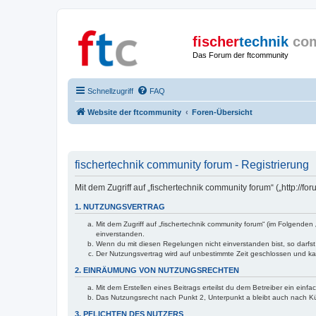
fischer
technik
co
Das Forum der ftcommunity
Schnellzugriff
FAQ
Website der ftcommunity
Foren-Übersicht
fischertechnik community forum - Registrierung
Mit dem Zugriff auf „fischertechnik community forum“ („http://
1. NUTZUNGSVERTRAG
Mit dem Zugriff auf „fischertechnik community forum“ (im Folgende
einverstanden.
Wenn du mit diesen Regelungen nicht einverstanden bist, so darfst 
Der Nutzungsvertrag wird auf unbestimmte Zeit geschlossen und kan
2. EINRÄUMUNG VON NUTZUNGSRECHTEN
Mit dem Erstellen eines Beitrags erteilst du dem Betreiber ein ein
Das Nutzungsrecht nach Punkt 2, Unterpunkt a bleibt auch nach 
3. PFLICHTEN DES NUTZERS