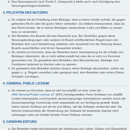
Das Nutzungsrecht nach Punkt 2, Unterpunkt a bleibt auch nach Kündigung des
Nutzungsvertrages bestehen.
3. PFLICHTEN DES NUTZERS
Du erklärst mit der Erstellung eines Beitrags, dass er keine Inhalte enthält, die gegen
geltendes Recht oder die guten Sitten verstoßen. Du erklärst insbesondere, dass du
das Recht besitzt, die in deinen Beiträgen verwendeten Links und Bilder zu setzen
bzw. zu verwenden.
Der Betreiber des Boards übt das Hausrecht aus. Bei Verstößen gegen diese
Nutzungsbedingungen oder anderer im Board veröffentlichten Regeln kann der
Betreiber dich nach Abmahnung zeitweise oder dauerhaft von der Nutzung dieses
Boards ausschließen und dir ein Hausverbot erteilen.
Du nimmst zur Kenntnis, dass der Betreiber keine Verantwortung für die Inhalte von
Beiträgen übernimmt, die er nicht selbst erstellt hat oder die er nicht zur Kenntnis
genommen hat. Du gestattest dem Betreiber, dein Benutzerkonto, Beiträge und
Funktionen jederzeit zu löschen oder zu sperren.
Du gestattest dem Betreiber darüber hinaus, deine Beiträge abzuändern, sofern sie
gegen o. g. Regeln verstoßen oder geeignet sind, dem Betreiber oder einem Dritten
Schaden zuzufügen.
4. GENERAL PUBLIC LICENSE
Du nimmst zur Kenntnis, dass es sich bei phpBB um eine unter der „
GNU General Public License v2
“ (GPL) bereitgestellten Foren-Software von phpBB
Limited (www.phpbb.com) handelt; deutschsprachige Informationen werden durch die
deutschsprachige Community unter www.phpbb.de zur Verfügung gestellt. Beide
haben keinen Einfluss auf die Art und Weise, wie die Software verwendet wird. Sie
können insbesondere die Verwendung der Software für bestimmte Zwecke nicht
untersagen oder auf Inhalte fremder Foren Einfluss nehmen.
5. GEWÄHRLEISTUNG
Der Betreiber haftet mit Ausnahme der Verletzung von Leben, Körper und Gesundheit