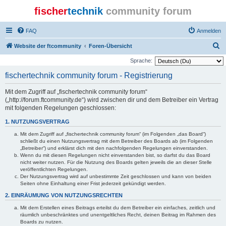
fischer
technik
community forum
FAQ
Anmelden
S
Website der ftcommunity
Foren-Übersicht
u
Sprache:
c
fischertechnik community forum - Registrierung
h
Mit dem Zugriff auf „fischertechnik community forum“
e
(„http://forum.ftcommunity.de“) wird zwischen dir und dem Betreiber ein Vertrag
mit folgenden Regelungen geschlossen:
1. NUTZUNGSVERTRAG
Mit dem Zugriff auf „fischertechnik community forum“ (im Folgenden „das Board“)
schließt du einen Nutzungsvertrag mit dem Betreiber des Boards ab (im Folgenden
„Betreiber“) und erklärst dich mit den nachfolgenden Regelungen einverstanden.
Wenn du mit diesen Regelungen nicht einverstanden bist, so darfst du das Board
nicht weiter nutzen. Für die Nutzung des Boards gelten jeweils die an dieser Stelle
veröffentlichten Regelungen.
Der Nutzungsvertrag wird auf unbestimmte Zeit geschlossen und kann von beiden
Seiten ohne Einhaltung einer Frist jederzeit gekündigt werden.
2. EINRÄUMUNG VON NUTZUNGSRECHTEN
Mit dem Erstellen eines Beitrags erteilst du dem Betreiber ein einfaches, zeitlich und
räumlich unbeschränktes und unentgeltliches Recht, deinen Beitrag im Rahmen des
Boards zu nutzen.