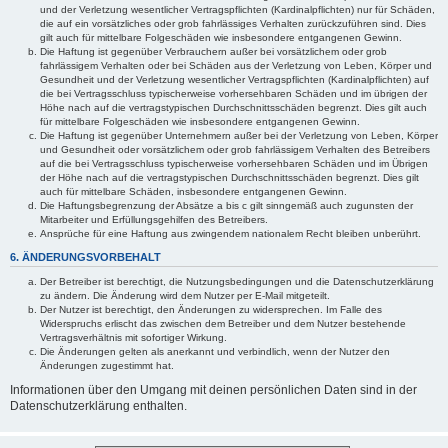
und der Verletzung wesentlicher Vertragspflichten (Kardinalpflichten) nur für Schäden,
die auf ein vorsätzliches oder grob fahrlässiges Verhalten zurückzuführen sind. Dies
gilt auch für mittelbare Folgeschäden wie insbesondere entgangenen Gewinn.
Die Haftung ist gegenüber Verbrauchern außer bei vorsätzlichem oder grob
fahrlässigem Verhalten oder bei Schäden aus der Verletzung von Leben, Körper und
Gesundheit und der Verletzung wesentlicher Vertragspflichten (Kardinalpflichten) auf
die bei Vertragsschluss typischerweise vorhersehbaren Schäden und im übrigen der
Höhe nach auf die vertragstypischen Durchschnittsschäden begrenzt. Dies gilt auch
für mittelbare Folgeschäden wie insbesondere entgangenen Gewinn.
Die Haftung ist gegenüber Unternehmern außer bei der Verletzung von Leben, Körper
und Gesundheit oder vorsätzlichem oder grob fahrlässigem Verhalten des Betreibers
auf die bei Vertragsschluss typischerweise vorhersehbaren Schäden und im Übrigen
der Höhe nach auf die vertragstypischen Durchschnittsschäden begrenzt. Dies gilt
auch für mittelbare Schäden, insbesondere entgangenen Gewinn.
Die Haftungsbegrenzung der Absätze a bis c gilt sinngemäß auch zugunsten der
Mitarbeiter und Erfüllungsgehilfen des Betreibers.
Ansprüche für eine Haftung aus zwingendem nationalem Recht bleiben unberührt.
6. ÄNDERUNGSVORBEHALT
Der Betreiber ist berechtigt, die Nutzungsbedingungen und die Datenschutzerklärung
zu ändern. Die Änderung wird dem Nutzer per E-Mail mitgeteilt.
Der Nutzer ist berechtigt, den Änderungen zu widersprechen. Im Falle des
Widerspruchs erlischt das zwischen dem Betreiber und dem Nutzer bestehende
Vertragsverhältnis mit sofortiger Wirkung.
Die Änderungen gelten als anerkannt und verbindlich, wenn der Nutzer den
Änderungen zugestimmt hat.
Informationen über den Umgang mit deinen persönlichen Daten sind in der
Datenschutzerklärung enthalten.