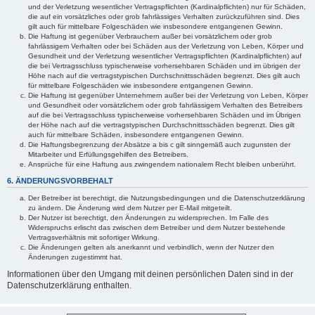
und der Verletzung wesentlicher Vertragspflichten (Kardinalpflichten) nur für Schäden,
die auf ein vorsätzliches oder grob fahrlässiges Verhalten zurückzuführen sind. Dies
gilt auch für mittelbare Folgeschäden wie insbesondere entgangenen Gewinn.
Die Haftung ist gegenüber Verbrauchern außer bei vorsätzlichem oder grob
fahrlässigem Verhalten oder bei Schäden aus der Verletzung von Leben, Körper und
Gesundheit und der Verletzung wesentlicher Vertragspflichten (Kardinalpflichten) auf
die bei Vertragsschluss typischerweise vorhersehbaren Schäden und im übrigen der
Höhe nach auf die vertragstypischen Durchschnittsschäden begrenzt. Dies gilt auch
für mittelbare Folgeschäden wie insbesondere entgangenen Gewinn.
Die Haftung ist gegenüber Unternehmern außer bei der Verletzung von Leben, Körper
und Gesundheit oder vorsätzlichem oder grob fahrlässigem Verhalten des Betreibers
auf die bei Vertragsschluss typischerweise vorhersehbaren Schäden und im Übrigen
der Höhe nach auf die vertragstypischen Durchschnittsschäden begrenzt. Dies gilt
auch für mittelbare Schäden, insbesondere entgangenen Gewinn.
Die Haftungsbegrenzung der Absätze a bis c gilt sinngemäß auch zugunsten der
Mitarbeiter und Erfüllungsgehilfen des Betreibers.
Ansprüche für eine Haftung aus zwingendem nationalem Recht bleiben unberührt.
6. ÄNDERUNGSVORBEHALT
Der Betreiber ist berechtigt, die Nutzungsbedingungen und die Datenschutzerklärung
zu ändern. Die Änderung wird dem Nutzer per E-Mail mitgeteilt.
Der Nutzer ist berechtigt, den Änderungen zu widersprechen. Im Falle des
Widerspruchs erlischt das zwischen dem Betreiber und dem Nutzer bestehende
Vertragsverhältnis mit sofortiger Wirkung.
Die Änderungen gelten als anerkannt und verbindlich, wenn der Nutzer den
Änderungen zugestimmt hat.
Informationen über den Umgang mit deinen persönlichen Daten sind in der
Datenschutzerklärung enthalten.