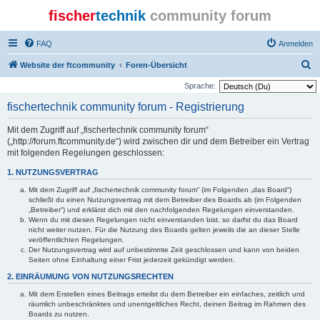
fischer
technik
community forum
FAQ
Anmelden
S
Website der ftcommunity
Foren-Übersicht
u
Sprache:
c
fischertechnik community forum - Registrierung
h
Mit dem Zugriff auf „fischertechnik community forum“
e
(„http://forum.ftcommunity.de“) wird zwischen dir und dem Betreiber ein Vertrag
mit folgenden Regelungen geschlossen:
1. NUTZUNGSVERTRAG
Mit dem Zugriff auf „fischertechnik community forum“ (im Folgenden „das Board“)
schließt du einen Nutzungsvertrag mit dem Betreiber des Boards ab (im Folgenden
„Betreiber“) und erklärst dich mit den nachfolgenden Regelungen einverstanden.
Wenn du mit diesen Regelungen nicht einverstanden bist, so darfst du das Board
nicht weiter nutzen. Für die Nutzung des Boards gelten jeweils die an dieser Stelle
veröffentlichten Regelungen.
Der Nutzungsvertrag wird auf unbestimmte Zeit geschlossen und kann von beiden
Seiten ohne Einhaltung einer Frist jederzeit gekündigt werden.
2. EINRÄUMUNG VON NUTZUNGSRECHTEN
Mit dem Erstellen eines Beitrags erteilst du dem Betreiber ein einfaches, zeitlich und
räumlich unbeschränktes und unentgeltliches Recht, deinen Beitrag im Rahmen des
Boards zu nutzen.