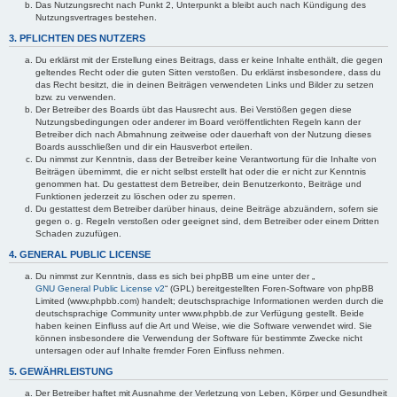
Das Nutzungsrecht nach Punkt 2, Unterpunkt a bleibt auch nach Kündigung des
Nutzungsvertrages bestehen.
3. PFLICHTEN DES NUTZERS
Du erklärst mit der Erstellung eines Beitrags, dass er keine Inhalte enthält, die gegen
geltendes Recht oder die guten Sitten verstoßen. Du erklärst insbesondere, dass du
das Recht besitzt, die in deinen Beiträgen verwendeten Links und Bilder zu setzen
bzw. zu verwenden.
Der Betreiber des Boards übt das Hausrecht aus. Bei Verstößen gegen diese
Nutzungsbedingungen oder anderer im Board veröffentlichten Regeln kann der
Betreiber dich nach Abmahnung zeitweise oder dauerhaft von der Nutzung dieses
Boards ausschließen und dir ein Hausverbot erteilen.
Du nimmst zur Kenntnis, dass der Betreiber keine Verantwortung für die Inhalte von
Beiträgen übernimmt, die er nicht selbst erstellt hat oder die er nicht zur Kenntnis
genommen hat. Du gestattest dem Betreiber, dein Benutzerkonto, Beiträge und
Funktionen jederzeit zu löschen oder zu sperren.
Du gestattest dem Betreiber darüber hinaus, deine Beiträge abzuändern, sofern sie
gegen o. g. Regeln verstoßen oder geeignet sind, dem Betreiber oder einem Dritten
Schaden zuzufügen.
4. GENERAL PUBLIC LICENSE
Du nimmst zur Kenntnis, dass es sich bei phpBB um eine unter der „
GNU General Public License v2
“ (GPL) bereitgestellten Foren-Software von phpBB
Limited (www.phpbb.com) handelt; deutschsprachige Informationen werden durch die
deutschsprachige Community unter www.phpbb.de zur Verfügung gestellt. Beide
haben keinen Einfluss auf die Art und Weise, wie die Software verwendet wird. Sie
können insbesondere die Verwendung der Software für bestimmte Zwecke nicht
untersagen oder auf Inhalte fremder Foren Einfluss nehmen.
5. GEWÄHRLEISTUNG
Der Betreiber haftet mit Ausnahme der Verletzung von Leben, Körper und Gesundheit