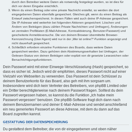
durch den Betreiber weitere Daten als notwendig festgelegt wurden, so ist dies für
dich vor deren Eingabe ersichtlich.
Wenn du einen Beitrag oder eine private Nachricht erstellst, so werden die dort
eingegebenen Daten ebenfalls gespeichert. Gleiches gilt, wenn du einen Beitrag als
Entwurf zwischenspeicherst. In diesen Fällen wird auch deine IP-Adresse gespeichert.
Die IP-Adresse wird weiterhin bei folgenden Aktionen gespeichert: Löschen und
Ändern von Beiträgen (dazu zählen Private Nachrichten und Umfragen), Änderungen
an zentralen Profildaten (E-Mail-Adresse, Kontoaktivierung, Benutzer-Passwort) und
gescheiterte Anmeldeversuche. Die von deinem Browser übermittelte Browser-
Kennzeichnung (User Agent) wird nur in der „Wer ist online?“-Funktion angezeigt und
nicht dauerhaft gespeichert.
Schließlich erfordern einzelne Funktionen des Boards, dass weitere Daten
gespeichert werden. Dazu gehören dein Abstimmungsverhalten bei Umfragen, der
Gelesen-Status von deinen Beiträgen oder explizit von dir gesetzte Lesezeichen oder
Benachrichtigungsfunktionen.
Dein Passwort wird mit einer Einwege-Verschlüsselung (Hash) gespeichert, so
dass es sicher ist. Jedoch wird dir empfohlen, dieses Passwort nicht auf einer
Vielzahl von Webseiten zu verwenden. Das Passwort ist dein Schlüssel zu
deinem Benutzerkonto für das Board, also geh mit ihm sorgsam um.
Insbesondere wird dich kein Vertreter des Betreibers, von phpBB Limited oder
ein Dritter berechtigterweise nach deinem Passwort fragen. Solltest du dein
Passwort vergessen haben, so kannst du die Funktion „Ich habe mein
Passwort vergessen“ benutzen. Die phpBB-Software fragt dich dann nach
deinem Benutzernamen und deiner E-Mail-Adresse und sendet anschließend
ein neu generiertes Passwort an diese Adresse, mit dem du dann auf das
Board zugreifen kannst.
GESTATTUNG DER DATENSPEICHERUNG
Du gestattest dem Betreiber, die von dir eingegebenen und oben näher