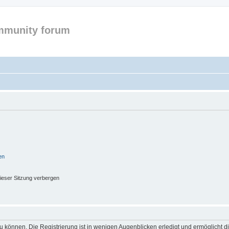
mmunity forum
en
ieser Sitzung verbergen
 können. Die Registrierung ist in wenigen Augenblicken erledigt und ermöglicht di