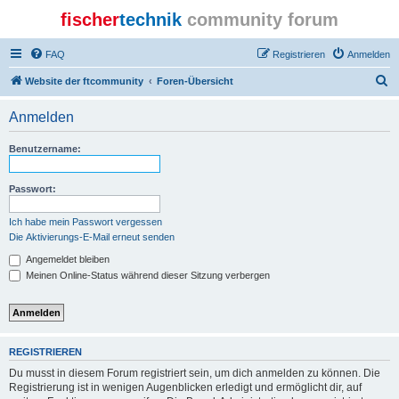
fischer
technik
community forum
FAQ
Registrieren
Anmelden
S
Website der ftcommunity
Foren-Übersicht
u
Anmelden
c
h
Benutzername:
e
Passwort:
Ich habe mein Passwort vergessen
Die Aktivierungs-E-Mail erneut senden
Angemeldet bleiben
Meinen Online-Status während dieser Sitzung verbergen
REGISTRIEREN
Du musst in diesem Forum registriert sein, um dich anmelden zu können. Die
Registrierung ist in wenigen Augenblicken erledigt und ermöglicht dir, auf